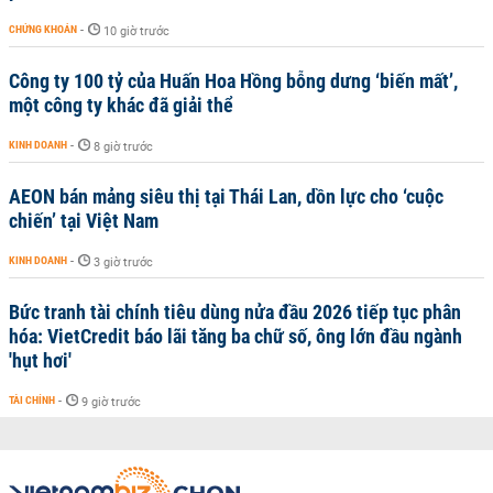
CHỨNG KHOÁN
-
10 giờ trước
Công ty 100 tỷ của Huấn Hoa Hồng bỗng dưng ‘biến mất’,
một công ty khác đã giải thể
KINH DOANH
-
8 giờ trước
AEON bán mảng siêu thị tại Thái Lan, dồn lực cho ‘cuộc
chiến’ tại Việt Nam
KINH DOANH
-
3 giờ trước
Bức tranh tài chính tiêu dùng nửa đầu 2026 tiếp tục phân
hóa: VietCredit báo lãi tăng ba chữ số, ông lớn đầu ngành
'hụt hơi'
TÀI CHÍNH
-
9 giờ trước