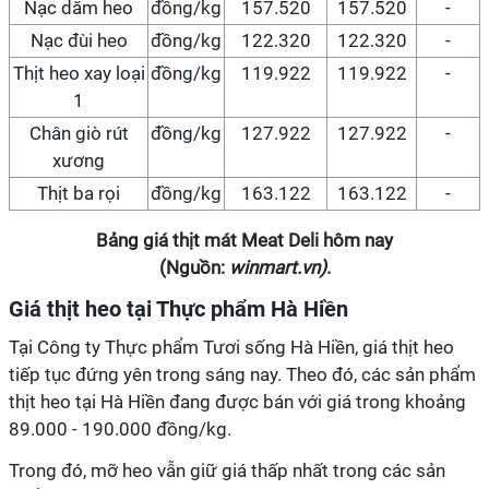
Nạc dăm heo
đồng/kg
157.520
157.520
-
Nạc đùi heo
đồng/kg
122.320
122.320
-
Thịt heo xay loại
đồng/kg
119.922
119.922
-
1
Chân giò rút
đồng/kg
127.922
127.922
-
xương
Thịt ba rọi
đồng/kg
163.122
163.122
-
Bảng giá thịt mát Meat Deli hôm nay
(Nguồn:
winmart.vn)
.
Giá thịt heo tại Thực phẩm Hà Hiền
Tại Công ty Thực phẩm Tươi sống Hà Hiền, giá thịt heo
tiếp tục đứng yên trong sáng nay. Theo đó, các sản phẩm
thịt heo tại Hà Hiền đang được bán với giá trong khoảng
89.000 - 190.000 đồng/kg.
Trong đó, mỡ heo vẫn giữ giá thấp nhất trong các sản