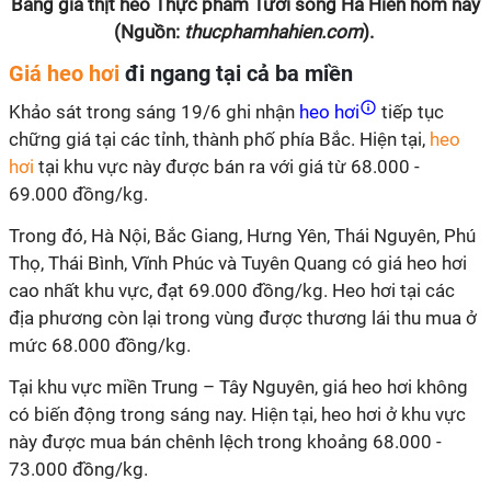
Bảng giá thịt heo Thực phẩm Tươi sống Hà Hiền hôm nay
(Nguồn:
thucphamhahien.com
).
Giá heo hơi
đi ngang tại cả ba miền
Khảo sát trong sáng 19/6 ghi nhận
heo hơi
tiếp tục
chững giá tại các tỉnh, thành phố phía Bắc. Hiện tại,
heo
hơi
tại khu vực này được bán ra với giá từ 68.000 -
69.000 đồng/kg.
Trong đó, Hà Nội, Bắc Giang, Hưng Yên, Thái Nguyên, Phú
Thọ, Thái Bình, Vĩnh Phúc và Tuyên Quang có giá heo hơi
cao nhất khu vực, đạt 69.000 đồng/kg. Heo hơi tại các
địa phương còn lại trong vùng được thương lái thu mua ở
mức 68.000 đồng/kg.
Tại khu vực miền Trung – Tây Nguyên, giá heo hơi không
có biến động trong sáng nay. Hiện tại, heo hơi ở khu vực
này được mua bán chênh lệch trong khoảng 68.000 -
73.000 đồng/kg.