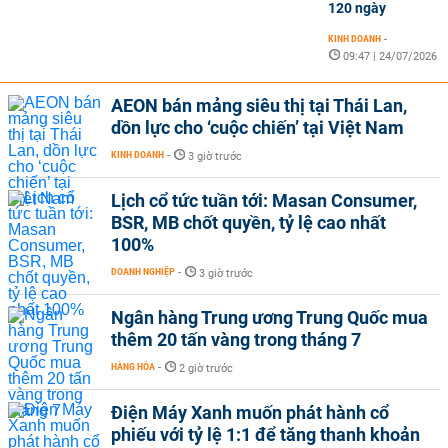
120 ngày
KINH DOANH
-
09:47 | 24/07/2026
AEON bán mảng siêu thị tại Thái Lan,
dồn lực cho ‘cuộc chiến’ tại Việt Nam
KINH DOANH
-
3 giờ trước
Lịch cổ tức tuần tới: Masan Consumer,
BSR, MB chốt quyền, tỷ lệ cao nhất
100%
DOANH NGHIỆP
-
3 giờ trước
Ngân hàng Trung ương Trung Quốc mua
thêm 20 tấn vàng trong tháng 7
HÀNG HÓA
-
2 giờ trước
Điện Máy Xanh muốn phát hành cổ
phiếu với tỷ lệ 1:1 để tăng thanh khoản