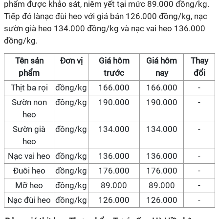
phẩm được khảo sát, niêm yết tại mức 89.000 đồng/kg.
Tiếp đó lànạc đùi heo với giá bán 126.000 đồng/kg, nạc
sườn già heo 134.000 đồng/kg và nạc vai heo 136.000
đồng/kg.
Tên sản
Đơn vị
Giá hôm
Giá hôm
Thay
phẩm
trước
nay
đổi
Thịt ba rọi
đồng/kg
166.000
166.000
-
Sườn non
đồng/kg
190.000
190.000
-
heo
Sườn già
đồng/kg
134.000
134.000
-
heo
Nạc vai heo
đồng/kg
136.000
136.000
-
Đuôi heo
đồng/kg
176.000
176.000
-
Mỡ heo
đồng/kg
89.000
89.000
-
Nạc đùi heo
đồng/kg
126.000
126.000
-