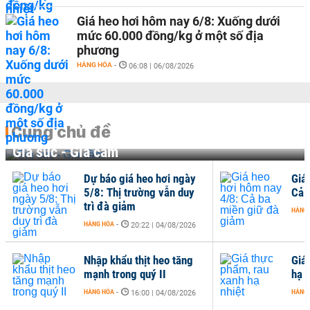
Giá heo hơi hôm nay 6/8: Xuống dưới
mức 60.000 đồng/kg ở một số địa
phương
HÀNG HÓA
-
06:08 | 06/08/2026
Cùng chủ đề
Gia súc - Gia cầm
Dự báo giá heo hơi ngày
Giá
5/8: Thị trường vẫn duy
Cả 
trì đà giảm
HÀNG
HÀNG HÓA
-
20:22 | 04/08/2026
Nhập khẩu thịt heo tăng
Giá
mạnh trong quý II
hạ n
HÀNG HÓA
-
HÀNG
16:00 | 04/08/2026