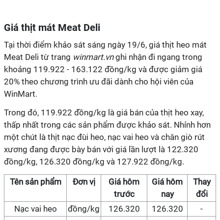
Giá thịt mát Meat Deli
Tại thời điểm khảo sát sáng ngày 19/6, giá thịt heo mát
Meat Deli từ trang
winmart.vn
ghi nhận đi ngang trong
khoảng 119.922 - 163.122 đồng/kg và được giảm giá
20% theo chương trình ưu đãi dành cho hội viên của
WinMart.
Trong đó, 119.922 đồng/kg là giá bán của thịt heo xay,
thấp nhất trong các sản phẩm được khảo sát. Nhỉnh hơn
một chút là thịt nạc đùi heo, nạc vai heo và chân giò rút
xương đang được bày bán với giá lần lượt là 122.320
đồng/kg, 126.320 đồng/kg và 127.922 đồng/kg.
Tên sản phẩm
Đơn vị
Giá hôm
Giá hôm
Thay
trước
nay
đổi
Nạc vai heo
đồng/kg
126.320
126.320
-