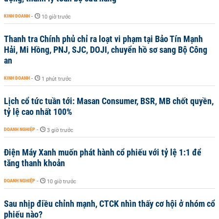
KINH DOANH
-
10 giờ trước
Thanh tra Chính phủ chỉ ra loạt vi phạm tại Bảo Tín Mạnh
Hải, Mi Hồng, PNJ, SJC, DOJI, chuyển hồ sơ sang Bộ Công
an
KINH DOANH
-
1 phút trước
Lịch cổ tức tuần tới: Masan Consumer, BSR, MB chốt quyền,
tỷ lệ cao nhất 100%
DOANH NGHIỆP
-
3 giờ trước
Điện Máy Xanh muốn phát hành cổ phiếu với tỷ lệ 1:1 để
tăng thanh khoản
DOANH NGHIỆP
-
10 giờ trước
Sau nhịp điều chỉnh mạnh, CTCK nhìn thấy cơ hội ở nhóm cổ
phiếu nào?