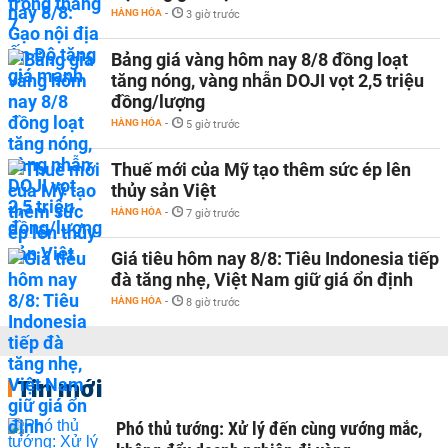
HÀNG HÓA
-
3 giờ trước
Bảng giá vàng hôm nay 8/8 đồng loạt
tăng nóng, vàng nhẫn DOJI vọt 2,5 triệu
đồng/lượng
HÀNG HÓA
-
5 giờ trước
Thuế mới của Mỹ tạo thêm sức ép lên
thủy sản Việt
HÀNG HÓA
-
7 giờ trước
Giá tiêu hôm nay 8/8: Tiêu Indonesia tiếp
đà tăng nhẹ, Việt Nam giữ giá ổn định
HÀNG HÓA
-
8 giờ trước
Tin mới
Phó thủ tướng: Xử lý đến cùng vướng mắc,