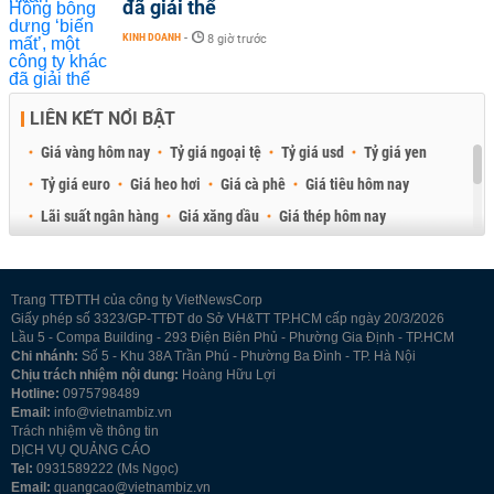
đã giải thể
KINH DOANH
-
8 giờ trước
LIÊN KẾT NỔI BẬT
Giá vàng hôm nay
Tỷ giá ngoại tệ
Tỷ giá usd
Tỷ giá yen
Tỷ giá euro
Giá heo hơi
Giá cà phê
Giá tiêu hôm nay
Lãi suất ngân hàng
Giá xăng dầu
Giá thép hôm nay
Giá sầu riêng
Giá thịt heo
Giá gạo
Giá cao su
Best Retail Brokers
Diễn đàn đầu tư Việt Nam 2026
Trang TTĐTTH của công ty VietNewsCorp
Giấy phép số 3323/GP-TTĐT do Sở VH&TT TP.HCM cấp ngày 20/3/2026
Lầu 5 - Compa Building - 293 Điện Biên Phủ - Phường Gia Định - TP.HCM
Chi nhánh:
Số 5 - Khu 38A Trần Phú - Phường Ba Đình - TP. Hà Nội
Chịu trách nhiệm nội dung:
Hoàng Hữu Lợi
Hotline:
0975798489
Email:
info@vietnambiz.vn
Trách nhiệm về thông tin
DỊCH VỤ QUẢNG CÁO
Tel:
0931589222 (Ms Ngọc)
Email:
quangcao@vietnambiz.vn