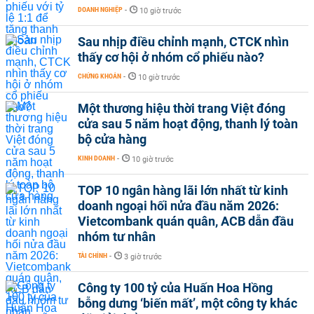
DOANH NGHIỆP
-
10 giờ trước
Sau nhịp điều chỉnh mạnh, CTCK nhìn
thấy cơ hội ở nhóm cổ phiếu nào?
CHỨNG KHOÁN
-
10 giờ trước
Một thương hiệu thời trang Việt đóng
cửa sau 5 năm hoạt động, thanh lý toàn
bộ cửa hàng
KINH DOANH
-
10 giờ trước
TOP 10 ngân hàng lãi lớn nhất từ kinh
doanh ngoại hối nửa đầu năm 2026:
Vietcombank quán quân, ACB dẫn đầu
nhóm tư nhân
TÀI CHÍNH
-
3 giờ trước
Công ty 100 tỷ của Huấn Hoa Hồng
bỗng dưng ‘biến mất’, một công ty khác