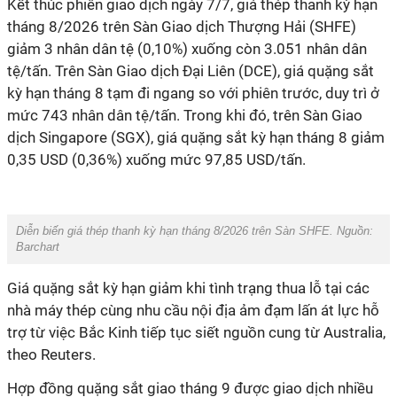
Kết thúc phiên giao dịch ngày 7/7, giá thép thanh kỳ hạn
tháng 8/2026 trên Sàn Giao dịch Thượng Hải (SHFE)
giảm 3 nhân dân tệ (0,10%) xuống còn 3.051 nhân dân
tệ/tấn. Trên Sàn Giao dịch Đại Liên (DCE), giá quặng sắt
kỳ hạn tháng 8 tạm đi ngang so với phiên trước, duy trì ở
mức 743 nhân dân tệ/tấn. Trong khi đó, trên Sàn Giao
dịch Singapore (SGX), giá quặng sắt kỳ hạn tháng 8 giảm
0,35 USD (0,36%) xuống mức 97,85 USD/tấn.
Diễn biến giá thép thanh kỳ hạn tháng 8/2026 trên Sàn SHFE. Nguồn:
Barchart
Giá quặng sắt kỳ hạn giảm khi tình trạng thua lỗ tại các
nhà máy thép cùng nhu cầu nội địa ảm đạm lấn át lực hỗ
trợ từ việc Bắc Kinh tiếp tục siết nguồn cung từ Australia,
theo Reuters.
Hợp đồng quặng sắt giao tháng 9 được giao dịch nhiều