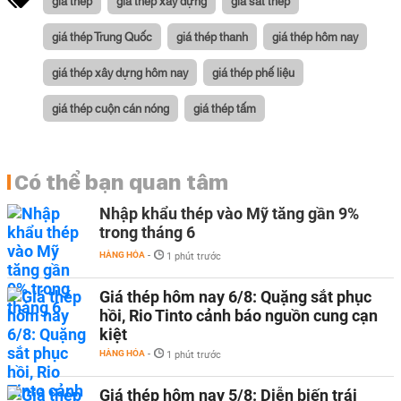
giá thép
giá thép xây dựng
giá sắt thép
giá thép Trung Quốc
giá thép thanh
giá thép hôm nay
giá thép xây dựng hôm nay
giá thép phế liệu
giá thép cuộn cán nóng
giá thép tấm
Có thể bạn quan tâm
Nhập khẩu thép vào Mỹ tăng gần 9%
trong tháng 6
HÀNG HÓA
-
1 phút trước
Giá thép hôm nay 6/8: Quặng sắt phục
hồi, Rio Tinto cảnh báo nguồn cung cạn
kiệt
HÀNG HÓA
-
1 phút trước
Giá thép hôm nay 5/8: Diễn biến trái