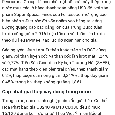
Resources Group đã hạn chế một số nhà máy thép trong
nước mua các lô hàng thanh toán bằng USD đối với sản
phẩm Super Special Fines của Fortescue, mở rộng các
biện pháp siết trước đó vốn nhắm vào hàng tại cảng.
Lượng quặng cập các cảng lớn của Trung Quốc tuần
trước cũng giảm 2,916 triệu tấn so với tuần liền trước,
theo dữ liệu Mysteel, tạo lực đỡ ngắn hạn cho giá.
Các nguyên liệu sản xuất thép khác trên sàn DCE cùng
giảm, với than luyện cốc và than cốc lần lượt mất 1,24%
và 0,77%. Trên Sàn Giao dịch Kỳ hạn Thượng Hải (SHFE),
các mặt hàng thép diễn biến trái chiều, thép thanh giảm
0,2%, thép cuộn cán nóng giảm 0,21% và thép dây giảm
0,45%, trong khi thép không gỉ tăng 1,86%.
Cập nhật giá thép xây dựng trong nước
Trong nước, các doanh nghiệp bình ổn giá thép. Cụ thể,
Hòa Phát báo giá CB240 và D10 CB300 đều ở mức
15.120 đồng/kg. Tương tự, Thép Việt Ý miền Bắc ghi