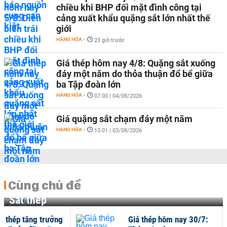
chiều khi BHP đối mặt đình công tại
cảng xuất khẩu quặng sắt lớn nhất thế
giới
HÀNG HÓA
-
23 giờ trước
Giá thép hôm nay 4/8: Quặng sắt xuống
đáy một năm do thỏa thuận đổ bể giữa
ba Tập đoàn lớn
HÀNG HÓA
-
07:00 | 04/08/2026
Giá quặng sắt chạm đáy một năm
HÀNG HÓA
-
15:01 | 03/08/2026
Cùng chủ đề
Sắt thép
hụ thép tăng trưởng
Giá thép hôm nay 30/7: