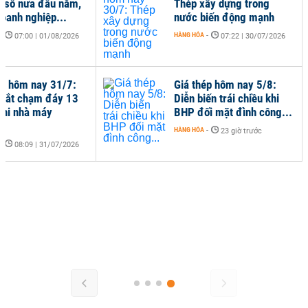
ữ số nửa đầu năm,
Thép xây dựng trong
doanh nghiệp...
nước biến động mạnh
-
HÀNG HÓA
-
07:00 | 01/08/2026
07:22 | 30/07/2026
ép hôm nay 31/7:
Giá thép hôm nay 5/8:
sắt chạm đáy 13
Diễn biến trái chiều khi
khi nhà máy
BHP đối mặt đình công...
..
HÀNG HÓA
-
23 giờ trước
-
08:09 | 31/07/2026