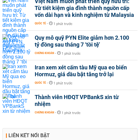
Việt Nam muốn phát triển quỹ hưu trí:
Từ tiết kiệm gia đình thành nguồn cấp
vốn dài hạn và kinh nghiệm từ Malaysia
QUỐC TẾ
-
1 phút trước
Quy mô quỹ PYN Elite giảm hơn 2.100
tỷ đồng sau tháng 7 ‘tồi tệ’
CHỨNG KHOÁN
-
1 phút trước
Iran xem xét cấm tàu Mỹ qua eo biển
Hormuz, giá dầu bật tăng trở lại
QUỐC TẾ
-
1 phút trước
Thành viên HĐQT VPBankS xin từ
nhiệm
CHỨNG KHOÁN
-
1 phút trước
LIÊN KẾT NỔI BẬT