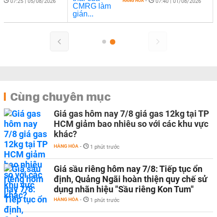
-
HÀNG HÓA
-
07:25 | 05/08/2026
07:40 | 01/08/2026
Cùng chuyên mục
Giá gas hôm nay 7/8 giá gas 12kg tại TP
HCM giảm bao nhiêu so với các khu vực
khác?
HÀNG HÓA
-
1 phút trước
Giá sầu riêng hôm nay 7/8: Tiếp tục ổn
định, Quảng Ngãi hoàn thiện quy chế sử
dụng nhãn hiệu "Sầu riêng Kon Tum"
HÀNG HÓA
-
1 phút trước