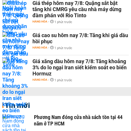
Giá thép hôm nay 7/8: Quặng sắt bật
tăng khi CMRG yêu cầu nhà máy dừng
đàm phán với Rio Tinto
HÀNG HÓA
-
1 phút trước
Giá cao su hôm nay 7/8: Tăng khi giá dầu
hồi phục
HÀNG HÓA
-
1 phút trước
Giá xăng dầu hôm nay 7/8: Tăng khoảng
3% do lo ngại Iran siết kiểm soát eo biển
Hormuz
HÀNG HÓA
-
1 phút trước
Tin mới
Phương Nam đóng cửa nhà sách tồn tại 44
năm ở TP HCM