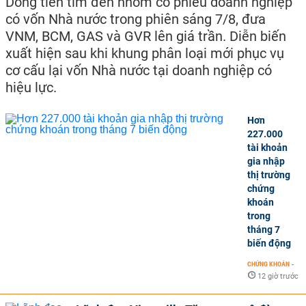
Dòng tiền tìm đến nhóm cổ phiếu doanh nghiệp
có vốn Nhà nước trong phiên sáng 7/8, đưa
VNM, BCM, GAS và GVR lên giá trần. Diễn biến
xuất hiện sau khi khung phân loại mới phục vụ
cơ cấu lại vốn Nhà nước tại doanh nghiệp có
hiệu lực.
Hơn
227.000
tài khoản
gia nhập
thị trường
chứng
khoán
trong
tháng 7
biến động
CHỨNG KHOÁN
-
12 giờ trước