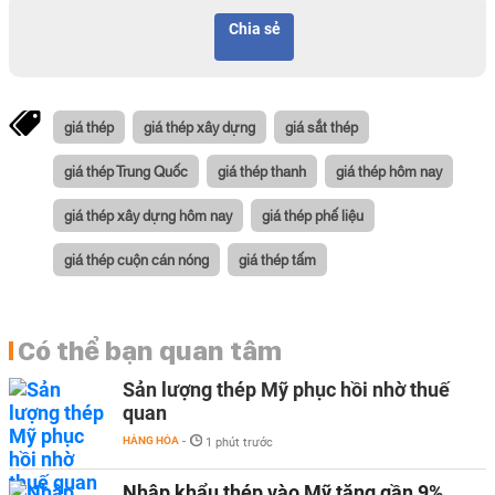
Chia sẻ
giá thép
giá thép xây dựng
giá sắt thép
giá thép Trung Quốc
giá thép thanh
giá thép hôm nay
giá thép xây dựng hôm nay
giá thép phế liệu
giá thép cuộn cán nóng
giá thép tấm
Có thể bạn quan tâm
Sản lượng thép Mỹ phục hồi nhờ thuế
quan
HÀNG HÓA
-
1 phút trước
Nhập khẩu thép vào Mỹ tăng gần 9%