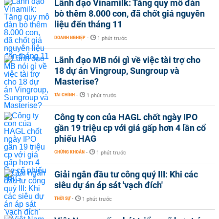
Lãnh đạo Vinamilk: Tăng quy mô đàn
bò thêm 8.000 con, đã chốt giá nguyên
liệu đến tháng 11
DOANH NGHIỆP
-
1 phút trước
Lãnh đạo MB nói gì về việc tài trợ cho
18 dự án Vingroup, Sungroup và
Masterise?
TÀI CHÍNH
-
1 phút trước
Công ty con của HAGL chốt ngày IPO
gần 19 triệu cp với giá gấp hơn 4 lần cổ
phiếu HAG
CHỨNG KHOÁN
-
1 phút trước
Giải ngân đầu tư công quý III: Khi các
siêu dự án áp sát 'vạch đích'
THỜI SỰ
-
1 phút trước