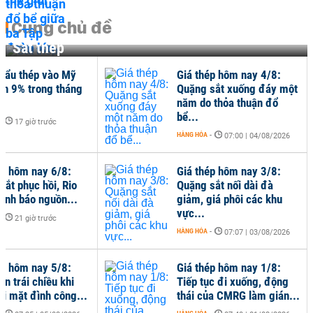
Cùng chủ đề
Sắt thép
hẩu thép vào Mỹ
Giá thép hôm nay 4/8:
ần 9% trong tháng
Quặng sắt xuống đáy một
năm do thỏa thuận đổ
bể...
-
17 giờ trước
HÀNG HÓA
-
07:00 | 04/08/2026
ép hôm nay 6/8:
Giá thép hôm nay 3/8:
sắt phục hồi, Rio
Quặng sắt nối dài đà
cảnh báo nguồn...
giảm, giá phôi các khu
vực...
-
21 giờ trước
HÀNG HÓA
-
07:07 | 03/08/2026
ép hôm nay 5/8:
Giá thép hôm nay 1/8:
ến trái chiều khi
Tiếp tục đi xuống, động
i mặt đình công...
thái của CMRG làm gián...