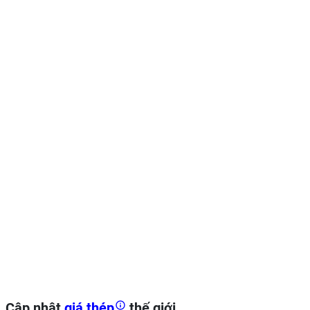
Cập nhật
giá thép
thế giới