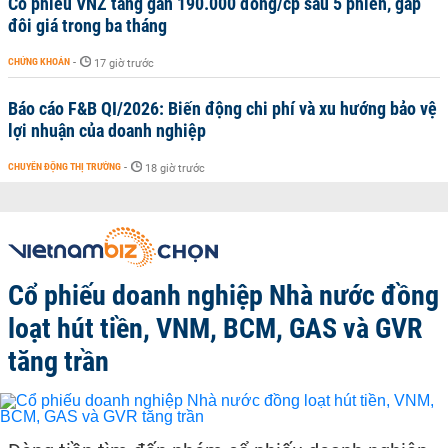
Cổ phiếu VNZ tăng gần 190.000 đồng/cp sau 5 phiên, gấp
đôi giá trong ba tháng
CHỨNG KHOÁN
-
17 giờ trước
Báo cáo F&B QI/2026: Biến động chi phí và xu hướng bảo vệ
lợi nhuận của doanh nghiệp
CHUYỂN ĐỘNG THỊ TRƯỜNG
-
18 giờ trước
Cổ phiếu doanh nghiệp Nhà nước đồng
loạt hút tiền, VNM, BCM, GAS và GVR
tăng trần