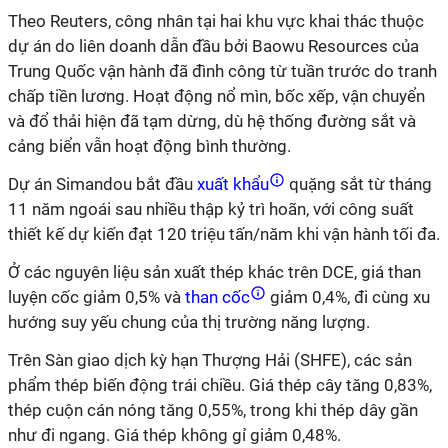
Theo Reuters, công nhân tại hai khu vực khai thác thuộc
dự án do liên doanh dẫn đầu bởi Baowu Resources của
Trung Quốc vận hành đã đình công từ tuần trước do tranh
chấp tiền lương. Hoạt động nổ mìn, bốc xếp, vận chuyển
và đổ thải hiện đã tạm dừng, dù hệ thống đường sắt và
cảng biển vẫn hoạt động bình thường.
Dự án Simandou bắt đầu
xuất khẩu
quặng sắt từ tháng
11 năm ngoái sau nhiều thập kỷ trì hoãn, với công suất
thiết kế dự kiến đạt 120 triệu tấn/năm khi vận hành tối đa.
Ở các nguyên liệu sản xuất thép khác trên DCE, giá than
luyện cốc giảm 0,5% và
than cốc
giảm 0,4%, đi cùng xu
hướng suy yếu chung của thị trường năng lượng.
Trên Sàn giao dịch kỳ hạn Thượng Hải (SHFE), các sản
phẩm thép biến động trái chiều. Giá thép cây tăng 0,83%,
thép cuộn cán nóng tăng 0,55%, trong khi thép dây gần
như đi ngang. Giá thép không gỉ giảm 0,48%.