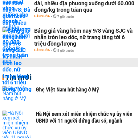
dài, nhiều địa phương xuống dưới 60.000
đồng/kg trong tuần qua
HÀNG HÓA
-
7 giờ trước
Bảng giá vàng hôm nay 9/8 vàng SJC và
nhẫn tròn leo dốc, nữ trang tăng tới 6
triệu đồng/lượng
HÀNG HÓA
-
8 giờ trước
Tin mới
Ghẹ Việt Nam hút hàng ở Mỹ
Hà Nội xem xét miễn nhiệm chức vụ ủy viên
UBND với 11 người đứng đầu sở, ngành