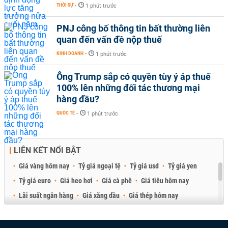
THỜI SỰ
-
1 phút trước
PNJ công bố thông tin bất thường liên
quan đến vấn đề nộp thuế
KINH DOANH
-
1 phút trước
Ông Trump sắp có quyền tùy ý áp thuế
100% lên những đối tác thương mại
hàng đầu?
QUỐC TẾ
-
1 phút trước
LIÊN KẾT NỔI BẬT
Giá vàng hôm nay
Tỷ giá ngoại tệ
Tỷ giá usd
Tỷ giá yen
Tỷ giá euro
Giá heo hơi
Giá cà phê
Giá tiêu hôm nay
Lãi suất ngân hàng
Giá xăng dầu
Giá thép hôm nay
Giá sầu riêng
Giá thịt heo
Giá gạo
Giá cao su
Best Retail Brokers
Diễn đàn đầu tư Việt Nam 2026