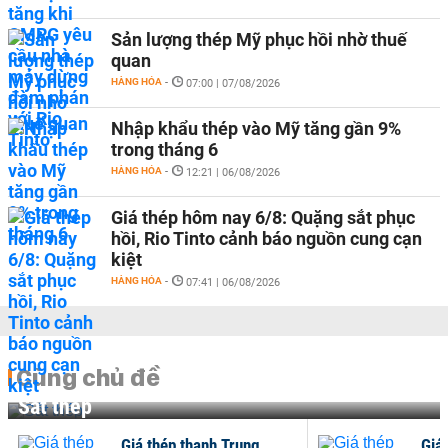
Sản lượng thép Mỹ phục hồi nhờ thuế
quan
HÀNG HÓA
-
07:00 | 07/08/2026
Nhập khẩu thép vào Mỹ tăng gần 9%
trong tháng 6
HÀNG HÓA
-
12:21 | 06/08/2026
Giá thép hôm nay 6/8: Quặng sắt phục
hồi, Rio Tinto cảnh báo nguồn cung cạn
kiệt
HÀNG HÓA
-
07:41 | 06/08/2026
Cùng chủ đề
Sắt thép
Giá thép thanh Trung
Giá