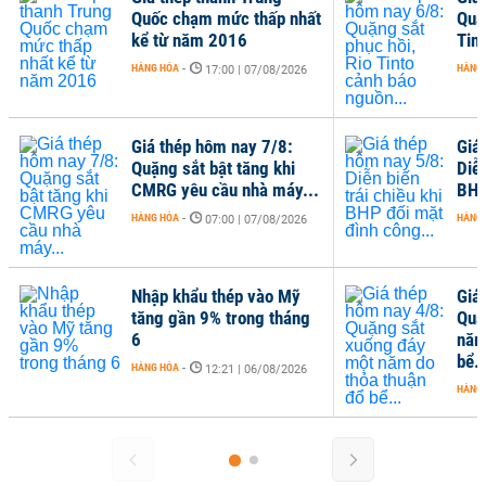
Quốc chạm mức thấp nhất
Quặ
kể từ năm 2016
Tin
HÀNG HÓA
-
HÀNG
17:00 | 07/08/2026
Giá thép hôm nay 7/8:
Giá
Quặng sắt bật tăng khi
Diễn
CMRG yêu cầu nhà máy...
BHP
HÀNG HÓA
-
HÀNG
07:00 | 07/08/2026
Nhập khẩu thép vào Mỹ
Giá
tăng gần 9% trong tháng
Quặ
6
năm
bể..
HÀNG HÓA
-
12:21 | 06/08/2026
HÀNG