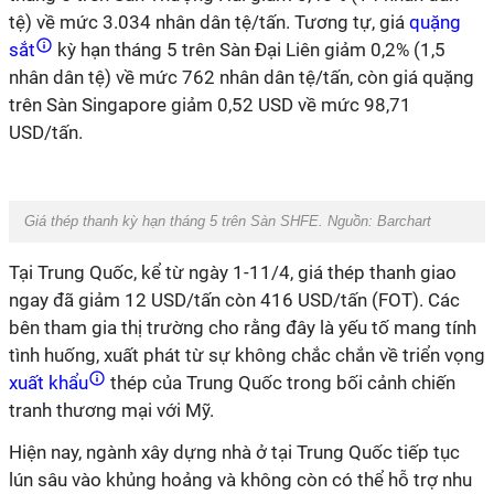
tệ) về mức 3.034 nhân dân tệ/tấn. Tương tự, giá
quặng
sắt
kỳ hạn tháng 5 trên Sàn Đại Liên giảm 0,2% (1,5
nhân dân tệ) về mức 762 nhân dân tệ/tấn, còn giá quặng
trên Sàn Singapore giảm 0,52 USD về mức 98,71
USD/tấn.
Giá thép thanh kỳ hạn tháng 5 trên Sàn SHFE. Nguồn: Barchart
Tại Trung Quốc, kể từ ngày 1-11/4, giá thép thanh giao
ngay đã giảm 12 USD/tấn còn 416 USD/tấn (FOT). Các
bên tham gia thị trường cho rằng đây là yếu tố mang tính
tình huống, xuất phát từ sự không chắc chắn về triển vọng
xuất khẩu
thép của Trung Quốc trong bối cảnh chiến
tranh thương mại với Mỹ.
Hiện nay, ngành xây dựng nhà ở tại Trung Quốc tiếp tục
lún sâu vào khủng hoảng và không còn có thể hỗ trợ nhu