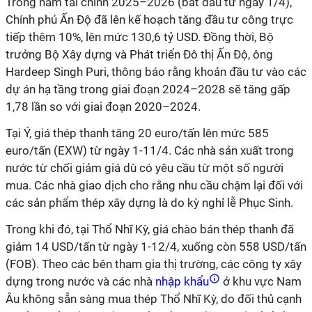
Trong năm tài chính 2025–2026 (bắt đầu từ ngày 1/4),
Chính phủ Ấn Độ đã lên kế hoạch tăng đầu tư công trực
tiếp thêm 10%, lên mức 130,6 tỷ USD. Đồng thời, Bộ
trưởng Bộ Xây dựng và Phát triển Đô thị Ấn Độ, ông
Hardeep Singh Puri, thông báo rằng khoản đầu tư vào các
dự án hạ tầng trong giai đoạn 2024–2028 sẽ tăng gấp
1,78 lần so với giai đoạn 2020–2024.
Tại Ý, giá thép thanh tăng 20 euro/tấn lên mức 585
euro/tấn (EXW) từ ngày 1-11/4. Các nhà sản xuất trong
nước từ chối giảm giá dù có yêu cầu từ một số người
mua. Các nhà giao dịch cho rằng nhu cầu chậm lại đối với
các sản phẩm thép xây dựng là do kỳ nghỉ lễ Phục Sinh.
Trong khi đó, tại Thổ Nhĩ Kỳ, giá chào bán thép thanh đã
giảm 14 USD/tấn từ ngày 1-12/4, xuống còn 558 USD/tấn
(FOB). Theo các bên tham gia thị trường, các công ty xây
dựng trong nước và các nhà
nhập khẩu
ở khu vực Nam
Âu không sẵn sàng mua thép Thổ Nhĩ Kỳ, do đối thủ cạnh