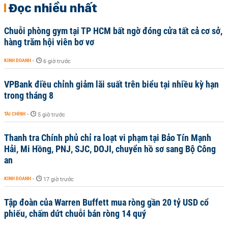
Đọc nhiều nhất
Chuỗi phòng gym tại TP HCM bất ngờ đóng cửa tất cả cơ sở,
hàng trăm hội viên bơ vơ
KINH DOANH
-
6 giờ trước
VPBank điều chỉnh giảm lãi suất trên biểu tại nhiều kỳ hạn
trong tháng 8
TÀI CHÍNH
-
5 giờ trước
Thanh tra Chính phủ chỉ ra loạt vi phạm tại Bảo Tín Mạnh
Hải, Mi Hồng, PNJ, SJC, DOJI, chuyển hồ sơ sang Bộ Công
an
KINH DOANH
-
17 giờ trước
Tập đoàn của Warren Buffett mua ròng gần 20 tỷ USD cổ
phiếu, chấm dứt chuỗi bán ròng 14 quý