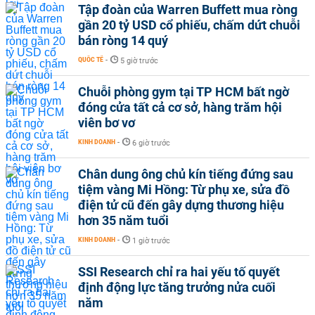
Tập đoàn của Warren Buffett mua ròng
gần 20 tỷ USD cổ phiếu, chấm dứt chuỗi
bán ròng 14 quý
QUỐC TẾ
-
5 giờ trước
Chuỗi phòng gym tại TP HCM bất ngờ
đóng cửa tất cả cơ sở, hàng trăm hội
viên bơ vơ
KINH DOANH
-
6 giờ trước
Chân dung ông chủ kín tiếng đứng sau
tiệm vàng Mi Hồng: Từ phụ xe, sửa đồ
điện tử cũ đến gây dựng thương hiệu
hơn 35 năm tuổi
KINH DOANH
-
1 giờ trước
SSI Research chỉ ra hai yếu tố quyết
định động lực tăng trưởng nửa cuối
năm