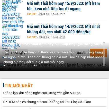
Giá mít Thái hôm nay 15/9/2023: Mít kem
lớn, kem nhỏ tiếp tục đi ngang
CẦN BIẾT
-
09:56 | 15/09/2023
Giá mít Thái hôm nay 14/9/2023: Mít nhất
không đổi, cao nhất 42.000 đồng/kg
CẦN BIẾT
-
09:59 | 14/09/2023
Giá mít thái mới nhất hôm nay 8/8: Cập nhật giá trong nước
nhanh
Giá mít Thái sẽ thay đổi theo nhu cầu tiêu thụ từ thị trường trong
Theo ngày
TRƯỚC
SAU
và ngoài nước. Theo dõi thông tin giá mít Thái để cập nhật nhanh
chóng sự thay đổi của giá mít mỗi ngày.
Tổng quan về mít Thái
Mít Thái là một giống nông sản rất dễ trồng lại ít công chăm sốc
và không cần sử dụng đến các loại thuốc bảo vệ thực vật. Thời
gian sinh trưởng của cây mít Thái khá ngắn, cho quả nhanh, năng
TIN MỚI NHẤT
suất cao, đậu trái 4 mùa. Múi mít cũng rất mọng, giòn và ngọt.
Cây thích hợp để trồng ở những vùng đất đồi.
Thành lập khu công nghệ cao Hưng Yên gần 500 ha
So với các loại mít khác, mít Thái có nhiều ưu điểm hơn hẳn. Cây
cho trái sớm, năng suất cao. Chỉ sau khoảng 90 - 120 ngày ra
TP HCM sắp có chung cư cao 35 tầng tại khu Chợ Gà - Gạo
hoa là cây đã đậu trái và có thể thu hoạch.