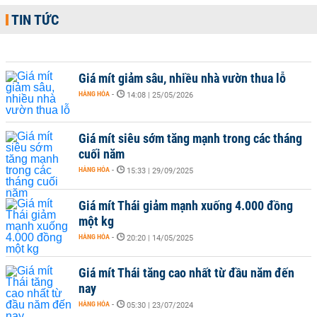
TIN TỨC
Giá mít giảm sâu, nhiều nhà vườn thua lỗ
HÀNG HÓA
-
14:08 | 25/05/2026
Giá mít siêu sớm tăng mạnh trong các tháng
cuối năm
HÀNG HÓA
-
15:33 | 29/09/2025
Giá mít Thái giảm mạnh xuống 4.000 đồng
một kg
HÀNG HÓA
-
20:20 | 14/05/2025
Giá mít Thái tăng cao nhất từ đầu năm đến
nay
HÀNG HÓA
-
05:30 | 23/07/2024