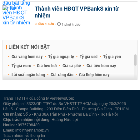
Thành viên HĐQT VPBankS xin từ
nhiệm
CHỨNG KHOÁN
-
1 phút trước
LIÊN KẾT NỔI BẬT
Giá vàng hôm nay
Tỷ giá ngoại tệ
Tỷ giá usd
Tỷ giá yen
Tỷ giá euro
Giá heo hơi
Giá cà phê
Giá tiêu hôm nay
Lãi suất ngân hàng
Giá xăng dầu
Giá thép hôm nay
Giá sầu riêng
Giá thịt heo
Giá gạo
Giá cao su
Best Retail Brokers
Diễn đàn đầu tư Việt Nam 2026
Trang TTĐTTH của công ty VietNewsCorp
Giấy phép số 3323/GP-TTĐT do Sở VH&TT TP.HCM cấp ngày 20/3/2026
Lầu 5 - Compa Building - 293 Điện Biên Phủ - Phường Gia Định - TP.HCM
Chi nhánh:
Số 5 - Khu 38A Trần Phú - Phường Ba Đình - TP. Hà Nội
Chịu trách nhiệm nội dung:
Hoàng Hữu Lợi
Hotline:
0975798489
Email:
info@vietnambiz.vn
Trách nhiệm về thông tin