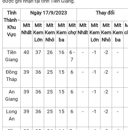
được ghi nhận tại tỉnh Tiền Giang.
Tỉnh
Ngày 17/9/2023
Thay đổi
Thành -
Mít
Mít
Mít
Mít
Mít
Mít
Mít
Mít
Mít
Mí
Khu
Nhất
Kem
Kem
Kem
chợ
Nhất
Kem
Kem
Kem
ch
Vực
Lớn
Nhỏ
ba
Lớn
Nhỏ
ba
Tiền
40
37
26
16
6 -
-
-1
-2
-
-
Giang
7
Đồng
39
36
25
15
6
-
-1
-2
-
-
Tháp
An
39
36
25
15
6
-
-1
-2
-
-
Giang
Long
39
36
25
15
6
-
-1
-2
-
-
An