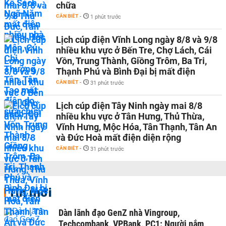
chữa
CẦN BIẾT
-
1 phút trước
Lịch cúp điện Vĩnh Long ngày 8/8 và 9/8
nhiều khu vực ở Bến Tre, Chợ Lách, Cái
Vồn, Trung Thành, Giồng Trôm, Ba Tri,
Thạnh Phú và Bình Đại bị mất điện
CẦN BIẾT
-
31 phút trước
Lịch cúp điện Tây Ninh ngày mai 8/8
nhiều khu vực ở Tân Hưng, Thủ Thừa,
Vĩnh Hưng, Mộc Hóa, Tân Thạnh, Tân An
và Đức Hoà mất điện diện rộng
CẦN BIẾT
-
31 phút trước
Tin mới
Dàn lãnh đạo GenZ nhà Vingroup,
Techcombank, VPBank, PC1: Người nắm