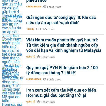
phiếu HAG
CHỨNG KHOÁN
-
1 phút trước
Giải ngân đầu tư công quý III: Khi các
siêu dự án áp sát 'vạch đích'
THỜI SỰ
-
1 phút trước
Việt Nam muốn phát triển quỹ hưu trí:
Từ tiết kiệm gia đình thành nguồn cấp
vốn dài hạn và kinh nghiệm từ Malaysia
QUỐC TẾ
-
1 phút trước
Quy mô quỹ PYN Elite giảm hơn 2.100
tỷ đồng sau tháng 7 ‘tồi tệ’
CHỨNG KHOÁN
-
1 phút trước
Iran xem xét cấm tàu Mỹ qua eo biển
Hormuz, giá dầu bật tăng trở lại
QUỐC TẾ
-
1 phút trước