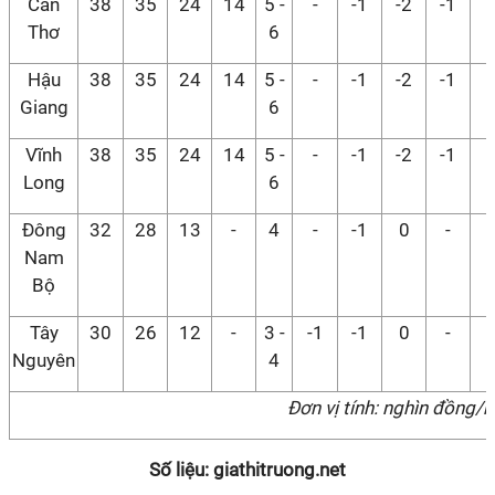
Cần
38
35
24
14
5 -
-
-1
-2
-1
-
Thơ
6
Hậu
38
35
24
14
5 -
-
-1
-2
-1
-
Giang
6
Vĩnh
38
35
24
14
5 -
-
-1
-2
-1
-
Long
6
Đông
32
28
13
-
4
-
-1
0
-
-
Nam
Bộ
Tây
30
26
12
-
3 -
-1
-1
0
-
-
Nguyên
4
Đơn vị tính: nghìn đồng/
Số liệu: giathitruong.net