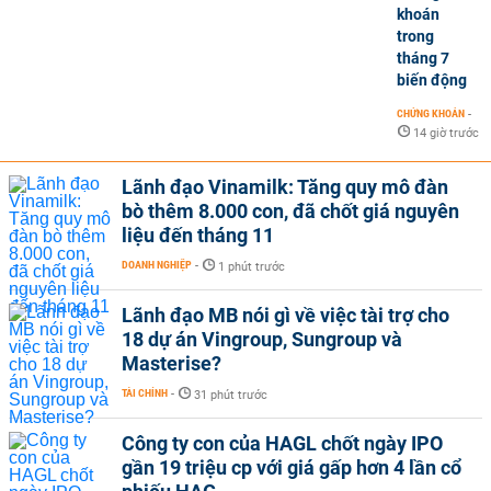
khoán
trong
tháng 7
biến động
CHỨNG KHOÁN
-
14 giờ trước
Lãnh đạo Vinamilk: Tăng quy mô đàn
bò thêm 8.000 con, đã chốt giá nguyên
liệu đến tháng 11
DOANH NGHIỆP
-
1 phút trước
Lãnh đạo MB nói gì về việc tài trợ cho
18 dự án Vingroup, Sungroup và
Masterise?
TÀI CHÍNH
-
31 phút trước
Công ty con của HAGL chốt ngày IPO
gần 19 triệu cp với giá gấp hơn 4 lần cổ