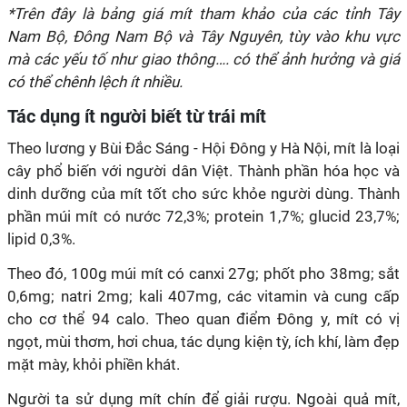
*Trên đây là bảng giá mít tham khảo của các tỉnh Tây
Nam Bộ, Đông Nam Bộ và Tây Nguyên, tùy vào khu vực
mà các yếu tố như giao thông…. có thể ảnh hưởng và giá
có thể chênh lệch ít nhiều.
Tác dụng ít người biết từ trái mít
Theo lương y Bùi Đắc Sáng - Hội Đông y Hà Nội, mít là loại
cây phổ biến với người dân Việt. Thành phần hóa học và
dinh dưỡng của mít tốt cho sức khỏe người dùng. Thành
phần múi mít có nước 72,3%; protein 1,7%; glucid 23,7%;
lipid 0,3%.
Theo đó, 100g múi mít có canxi 27g; phốt pho 38mg; sắt
0,6mg; natri 2mg; kali 407mg, các vitamin và cung cấp
cho cơ thể 94 calo. Theo quan điểm Đông y, mít có vị
ngọt, mùi thơm, hơi chua, tác dụng kiện tỳ, ích khí, làm đẹp
mặt mày, khỏi phiền khát.
Người ta sử dụng mít chín để giải rượu. Ngoài quả mít,