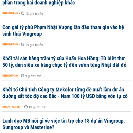
phần trong hai doanh nghiệp khác
KINH DOANH
-
13 giờ trước
Con gái tỷ phú Phạm Nhật Vượng lần đầu tham gia vào hệ
sinh thái Vingroup
KINH DOANH
-
14 giờ trước
Khối tài sản hàng trăm tỷ của Huấn Hoa Hồng: Từ biệt thự
50 tỷ, dàn siêu xe hàng chục tỷ đến vườn tùng Nhật đắt đỏ
KINH DOANH
-
9 giờ trước
Khởi tố Chủ tịch Công ty Mekolor từng đề xuất làm dự án
đường sắt tốc độ cao Bắc - Nam 100 tỷ USD bằng vốn tự có
DOANH NGHIỆP
-
18 giờ trước
Lãnh đạo MB nói gì về việc tài trợ cho 18 dự án Vingroup,
Sungroup và Masterise?