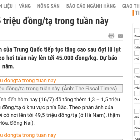
 LIỆU
VÀNG
NÔNG SẢN
BÁO CÁO NGÀNH HÀNG
GIAO T
T
5 triệu đồng/tạ trong tuần này
 của Trung Quốc tiếp tục tăng cao sau đợt lũ lụt
eo hơi tuần này lên tới 45.000 đồng/kg. Dự báo
i năm.
iệu đồng/tạ trong tuần này. (Ảnh: The Fiscal Times)
tính đến hôm nay (16/7) đã tăng thêm 1,3 – 1,5 triệu
u đồng/tạ ở khu vực phía Bắc. Theo phản ánh của
i có nơi lên tới 49,5 triệu đồng/tạ (ở Hà Nam), thậm
Hòa, Đồng Nai).