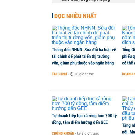
TÀI CHÍNH
-
1 phút trước
ĐỌC NHIỀU NHẤT
Thống đốc NHNN: Sửa đổi ba luật về
Tổng G
tài chính để phát triển thị trường
phiếu q
vốn, giảm phụ thuộc vào ngân hàng
có thể 
TÀI CHÍNH
-
10 giờ trước
DOANH 
Tự doanh tiếp tục xả ròng hơn 700 tỷ
đồng, tâm điểm hướng đến GEE
Tặng nh
nổi, M
CHỨNG KHOÁN
-
8 giờ trước