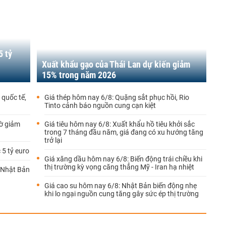
5 tỷ
ị
Xuất khẩu gạo của Thái Lan dự kiến giảm
15% trong năm 2026
quốc tế,
Giá thép hôm nay 6/8: Quặng sắt phục hồi, Rio
Tinto cảnh báo nguồn cung cạn kiệt
ờ giảm
Giá tiêu hôm nay 6/8: Xuất khẩu hồ tiêu khởi sắc
trong 7 tháng đầu năm, giá đang có xu hướng tăng
trở lại
 5 tỷ euro
Giá xăng dầu hôm nay 6/8: Biến động trái chiều khi
thị trường kỳ vọng căng thẳng Mỹ - Iran hạ nhiệt
g Nhật Bản
Giá cao su hôm nay 6/8: Nhật Bản biến động nhẹ
khi lo ngại nguồn cung tăng gây sức ép thị trường