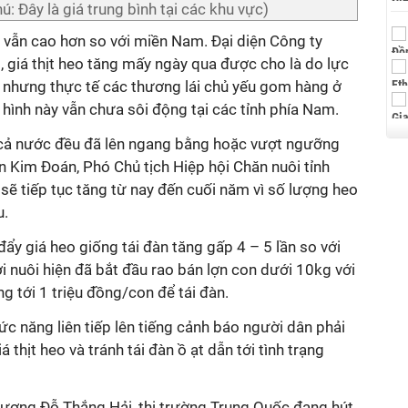
: Đây là giá trung bình tại các khu vực)
ắc vẫn cao hơn so với miền Nam. Đại diện Công ty
 giá thịt heo tăng mấy ngày qua được cho là do lực
c nhưng thực tế các thương lái chủ yếu gom hàng ở
 hình này vẫn chưa sôi động tại các tỉnh phía Nam.
n cả nước đều đã lên ngang bằng hoặc vượt ngưỡng
 Kim Đoán, Phó Chủ tịch Hiệp hội Chăn nuôi tỉnh
sẽ tiếp tục tăng từ nay đến cuối năm vì số lượng heo
u.
ẩy giá heo giống tái đàn tăng gấp 4 – 5 lần so với
 nuôi hiện đã bắt đầu rao bán lợn con dưới 10kg với
 tới 1 triệu đồng/con để tái đàn.
ức năng liên tiếp lên tiếng cảnh báo người dân phải
iá thịt heo và tránh tái đàn ồ ạt dẫn tới tình trạng
ương Đỗ Thắng Hải, thị trường Trung Quốc đang hút