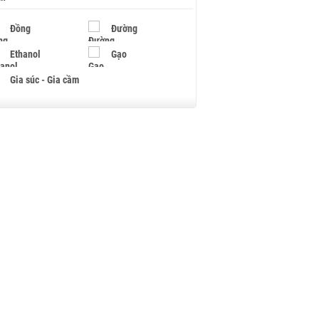
Đồng
Đường
Ethanol
Gạo
Gia súc - Gia cầm
Giấy
Gỗ
Hạt điều
Hồ tiêu - Hạt tiêu
Khí đốt
Kim loại khác
Mắc ca
Muối
Ngũ cốc
Nhựa - Hạt nhựa
Palladium
Phân bón