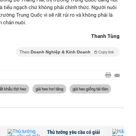
là tiểu ngạch chứ không phải chính thức. Người nuôi
rường Trung Quốc vì sẽ rất rủi ro và không phải là
 chăn nuôi.
Thanh Tùng
Theo
Doanh Nghiệp & Kinh Doanh
Copy link
ất khẩu thịt heo
giá heo hơi tăng
giá heo giống tái đàn
Thủ tướng yêu cầu có giải
Hải q