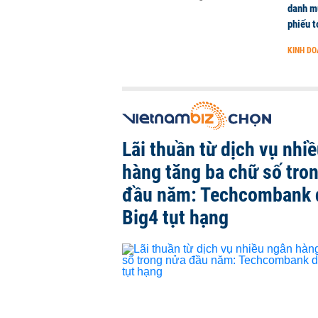
danh mụ
phiếu t
KINH D
Lãi thuần từ dịch vụ nhi
hàng tăng ba chữ số tro
đầu năm: Techcombank 
Big4 tụt hạng