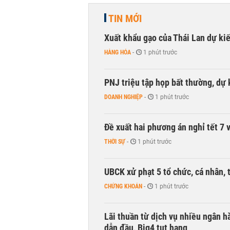
TIN MỚI
Xuất khẩu gạo của Thái Lan dự k
HÀNG HÓA
-
1 phút trước
PNJ triệu tập họp bất thường, dự
DOANH NGHIỆP
-
1 phút trước
Đề xuất hai phương án nghỉ tết 7 v
THỜI SỰ
-
1 phút trước
UBCK xử phạt 5 tổ chức, cá nhân, 
CHỨNG KHOÁN
-
1 phút trước
Lãi thuần từ dịch vụ nhiều ngân 
dẫn đầu, Big4 tụt hạng