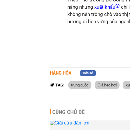
hàng nhưng
xuất khẩu
chỉ 
không nên trông chờ vào thị t
hướng đi bền vững của ngành
HÀNG HÓA
Chia sẻ
trung quốc
Giá heo hơi
xu
TAG:
CÙNG CHỦ ĐỀ
Trung Quốc đấu giá 40.000