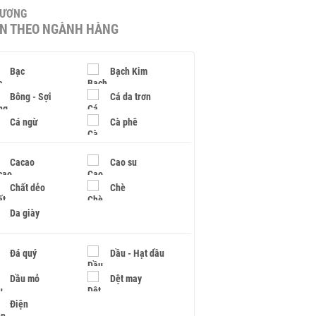
HƯƠNG
IN THEO NGÀNH HÀNG
Bạc
Bạch Kim
Bông - Sợi
Cá da trơn
Cá ngừ
Cà phê
Cacao
Cao su
Chất dẻo
Chè
Da giày
Đá quý
Dầu - Hạt dầu
Dầu mỏ
Dệt may
Điện