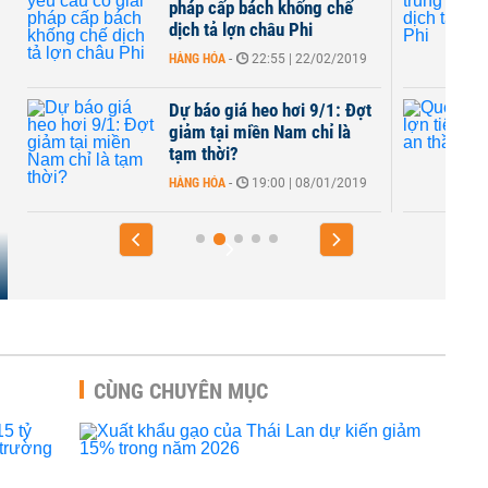
pháp cấp bách khống chế
chặn 
dịch tả lợn châu Phi
HÀNG 
HÀNG HÓA
-
22:55 | 22/02/2019
Dự báo giá heo hơi 9/1: Đợt
Quét 
giảm tại miền Nam chỉ là
an th
tạm thời?
HÀNG 
HÀNG HÓA
-
19:00 | 08/01/2019
CÙNG CHUYÊN MỤC