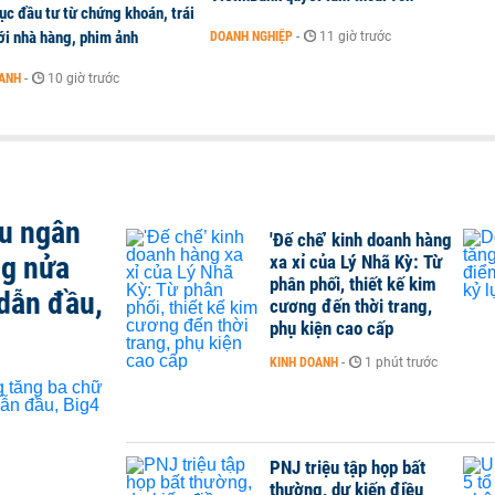
c đầu tư từ chứng khoán, trái
ới nhà hàng, phim ảnh
DOANH NGHIỆP
-
11 giờ trước
OANH
-
10 giờ trước
ều ngân
'Đế chế’ kinh doanh hàng
ng nửa
xa xỉ của Lý Nhã Kỳ: Từ
phân phối, thiết kế kim
dẫn đầu,
cương đến thời trang,
phụ kiện cao cấp
KINH DOANH
-
1 phút trước
PNJ triệu tập họp bất
thường, dự kiến điều