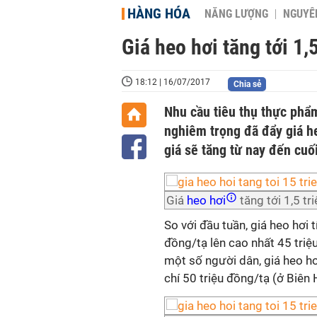
HÀNG HÓA
NĂNG LƯỢNG
NGUYÊN
Giá heo hơi tăng tới 1,
18:12 | 16/07/2017
Chia sẻ
Nhu cầu tiêu thụ thực phẩm
nghiêm trọng đã đẩy giá h
giá sẽ tăng từ nay đến cuố
Giá
heo hơi
tăng tới 1,5 tr
So với đầu tuần, giá heo hơi 
đồng/tạ lên cao nhất 45 triệ
một số người dân, giá heo hơ
chí 50 triệu đồng/tạ (ở Biên 