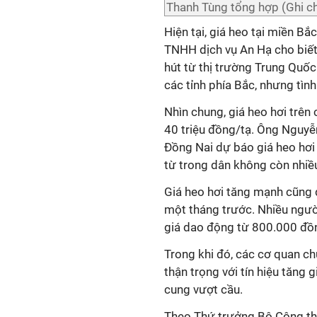
Thanh Tùng tổng hợp (Ghi chú
Hiện tại, giá heo tại miền B
TNHH dịch vụ An Hạ cho biết,
hút từ thị trường Trung Quố
các tỉnh phía Bắc, nhưng tình
Nhìn chung, giá heo hơi trê
40 triệu đồng/tạ. Ông Nguyễn
Đồng Nai dự báo giá heo hơi 
từ trong dân không còn nhiề
Giá heo hơi tăng mạnh cũng đ
một tháng trước. Nhiều người
giá dao động từ 800.000 đồng
Trong khi đó, các cơ quan ch
thận trọng với tín hiệu tăng g
cung vượt cầu.
Theo Thứ trưởng Bộ Công th