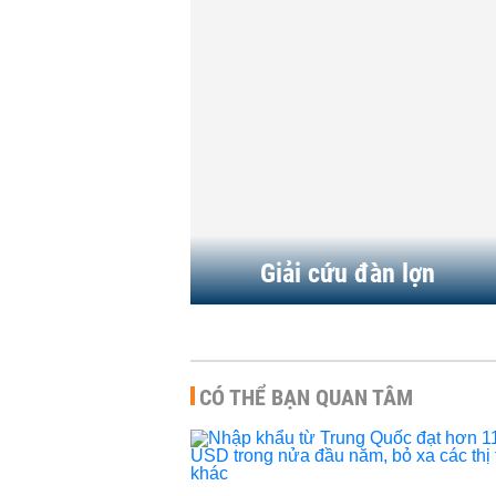
tấn thịt lợn đông lạnh từ kho
dự trữ
HÀNG HÓA
-
20:00 | 10/12/2019
Giá thịt lợn giảm, sức mua
chậm ở Quảng Ngãi
HÀNG HÓA
-
15:00 | 16/03/2019
Giải cứu đàn lợn
CÓ THỂ BẠN QUAN TÂM