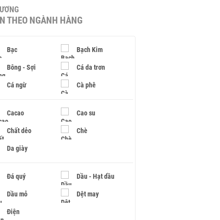
HƯƠNG
IN THEO NGÀNH HÀNG
Bạc
Bạch Kim
Bông - Sợi
Cá da trơn
Cá ngừ
Cà phê
Cacao
Cao su
Chất dẻo
Chè
Da giày
Đá quý
Dầu - Hạt dầu
Dầu mỏ
Dệt may
Điện