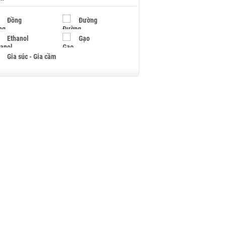
Đồng
Đường
Ethanol
Gạo
Gia súc - Gia cầm
Giấy
Gỗ
Hạt điều
Hồ tiêu - Hạt tiêu
Khí đốt
Kim loại khác
Mắc ca
Muối
Ngũ cốc
Nhựa - Hạt nhựa
Palladium
Phân bón