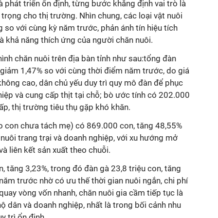
đà phát triển ổn định, từng bước khẳng định vai trò là
ọng cho thị trường. Nhìn chung, các loại vật nuôi
 so với cùng kỳ năm trước, phản ánh tín hiệu tích
à khả năng thích ứng của người chăn nuôi.
hình chăn nuôi trên địa bàn tỉnh như sau:tổng đàn
 giảm 1,47% so với cùng thời điểm năm trước, do giá
ụ không cao, dân chủ yếu duy trì quy mô đàn để phục
iệp và cung cấp thịt tại chỗ; bò ước tính có 202.000
p, thị trường tiêu thụ gặp khó khăn.
 con chưa tách mẹ) có 869.000 con, tăng 48,55%
nuôi trang trại và doanh nghiệp, với xu hướng mở
à liên kết sản xuất theo chuỗi.
, tăng 3,23%, trong đó đàn gà 23,8 triệu con, tăng
năm trước nhờ có ưu thế thời gian nuôi ngắn, chi phí
 quay vòng vốn nhanh, chăn nuôi gia cầm tiếp tục là
ộ dân và doanh nghiệp, nhất là trong bối cảnh nhu
y trì ổn định.