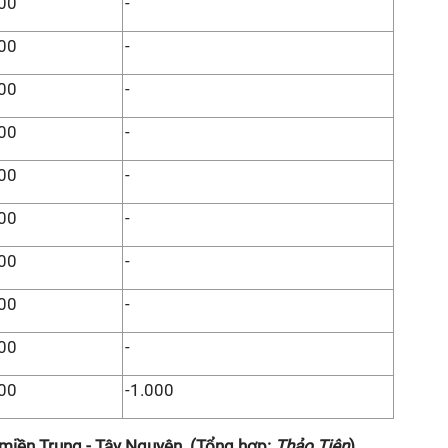
00
-
00
-
00
-
00
-
00
-
00
-
00
-
00
-
00
-
00
-1.000
 miền Trung - Tây Nguyên. (Tổng hợp:
Thảo Tiên
).