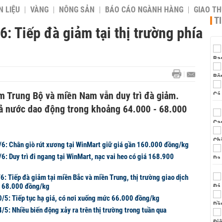
 LIỆU
VÀNG
NÔNG SẢN
BÁO CÁO NGÀNH HÀNG
GIAO T
T
6: Tiếp đà giảm tại thị trường phía
am Trung Bộ và miền Nam vẫn duy trì đà giảm.
 cả nước dao động trong khoảng 64.000 - 68.000
3/6: Chân giò rút xương tại WinMart giữ giá gần 160.000 đồng/kg
/6: Duy trì đi ngang tại WinMart, nạc vai heo có giá 168.900
6: Tiếp đà giảm tại miền Bắc và miền Trung, thị trường giao dịch
- 68.000 đồng/kg
0/5: Tiếp tục hạ giá, có nơi xuống mức 66.000 đồng/kg
/5: Nhiều biến động xảy ra trên thị trường trong tuần qua