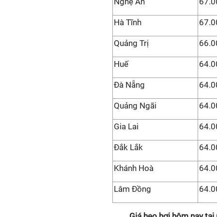
Nghệ An
67.0
Hà Tĩnh
67.0
Quảng Trị
66.0
Huế
64.0
Đà Nẵng
64.0
Quảng Ngãi
64.0
Gia Lai
64.0
Đắk Lắk
64.0
Khánh Hoà
64.0
Lâm Đồng
64.0
Giá heo hơi hôm nay tại