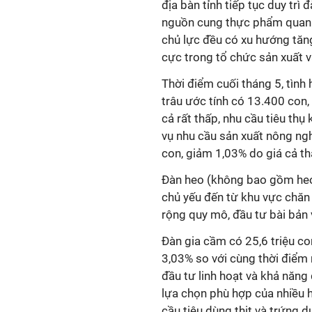
địa bàn tỉnh tiếp tục duy trì 
nguồn cung thực phẩm quan tr
chủ lực đều có xu hướng tăng
cực trong tổ chức sản xuất v
Thời điểm cuối tháng 5, tình 
trâu ước tính có 13.400 con,
cả rất thấp, nhu cầu tiêu th
vụ nhu cầu sản xuất nông ngh
con, giảm 1,03% do giá cả thấ
Đàn heo (không bao gồm heo
chủ yếu đến từ khu vực chăn 
rộng quy mô, đầu tư bài bản v
Đàn gia cầm có 25,6 triệu con
3,03% so với cùng thời điểm 
đầu tư linh hoạt và khả năng
lựa chọn phù hợp của nhiều h
cầu tiêu dùng thịt và trứng du