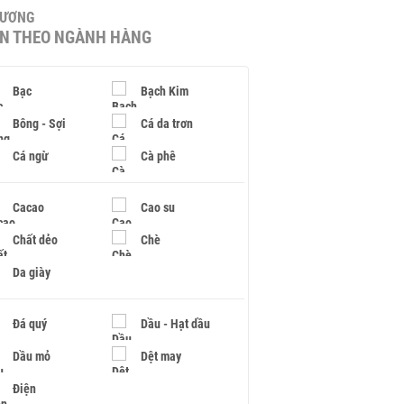
HƯƠNG
IN THEO NGÀNH HÀNG
Bạc
Bạch Kim
Bông - Sợi
Cá da trơn
Cá ngừ
Cà phê
Cacao
Cao su
Chất dẻo
Chè
Da giày
Đá quý
Dầu - Hạt dầu
Dầu mỏ
Dệt may
Điện