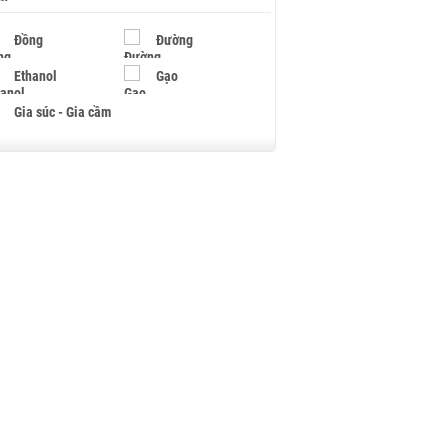
Đồng
Đường
Ethanol
Gạo
Gia súc - Gia cầm
Giấy
Gỗ
Hạt điều
Hồ tiêu - Hạt tiêu
Khí đốt
Kim loại khác
Mắc ca
Muối
Ngũ cốc
Nhựa - Hạt nhựa
Palladium
Phân bón