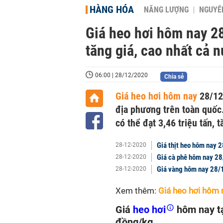
HÀNG HÓA
NĂNG LƯỢNG
NGUYÊN
Giá heo hơi hôm nay 28
tăng giá, cao nhất cả
06:00 | 28/12/2020
Chia sẻ
Giá heo hơi hôm nay
28/12 
địa phương trên toàn quốc
có thể đạt 3,46 triệu tấn, 
Giá thịt heo hôm nay 2
28-12-2020
Giá cà phê hôm nay 28
28-12-2020
Giá vàng hôm nay 28/
28-12-2020
Xem thêm:
Giá heo hơi hôm 
Giá
heo hơi
hôm nay tạ
đồng/kg