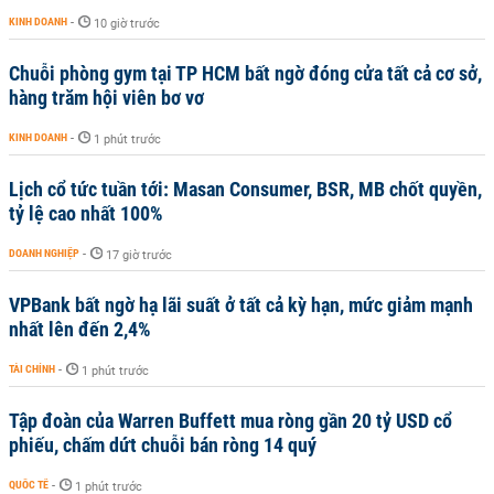
KINH DOANH
-
10 giờ trước
Chuỗi phòng gym tại TP HCM bất ngờ đóng cửa tất cả cơ sở,
hàng trăm hội viên bơ vơ
KINH DOANH
-
1 phút trước
Lịch cổ tức tuần tới: Masan Consumer, BSR, MB chốt quyền,
tỷ lệ cao nhất 100%
DOANH NGHIỆP
-
17 giờ trước
VPBank bất ngờ hạ lãi suất ở tất cả kỳ hạn, mức giảm mạnh
nhất lên đến 2,4%
TÀI CHÍNH
-
1 phút trước
Tập đoàn của Warren Buffett mua ròng gần 20 tỷ USD cổ
phiếu, chấm dứt chuỗi bán ròng 14 quý
QUỐC TẾ
-
1 phút trước