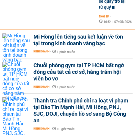
sẽ quay trở lại
từ quý III
THỜI SỰ
-
16:54 | 07/05/2026
Mi Hồng lên tiếng sau kết luận về tồn
tại trong kinh doanh vàng bạc
KINH DOANH
-
1 phút trước
Chuỗi phòng gym tại TP HCM bất ngờ
đóng cửa tất cả cơ sở, hàng trăm hội
viên bơ vơ
KINH DOANH
-
1 phút trước
Thanh tra Chính phủ chỉ ra loạt vi phạm
tại Bảo Tín Mạnh Hải, Mi Hồng, PNJ,
SJC, DOJI, chuyển hồ sơ sang Bộ Công
an
KINH DOANH
-
10 giờ trước