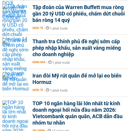
Tập đoàn của Warren Buffett mua ròng
gần 20 tỷ USD cổ phiếu, chấm dứt chuỗi
bán ròng 14 quý
QUỐC TẾ
-
1 phút trước
Thanh tra Chính phủ đề nghị sớm cấp
phép nhập khẩu, sản xuất vàng miếng
cho doanh nghiệp
HÀNG HÓA
-
1 phút trước
Iran đòi Mỹ rút quân để mở lại eo biển
Hormuz
QUỐC TẾ
-
1 phút trước
TOP 10 ngân hàng lãi lớn nhất từ kinh
doanh ngoại hối nửa đầu năm 2026:
Vietcombank quán quân, ACB dẫn đầu
nhóm tư nhân
TÀI CHÍNH
-