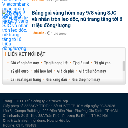
17 giờ trước
Bảng giá vàng hôm nay 9/8 vàng SJC
và nhẫn tròn leo dốc, nữ trang tăng tới 6
triệu đồng/lượng
HÀNG HÓA
-
1 giờ trước
LIÊN KẾT NỔI BẬT
Giá vàng hôm nay
Tỷ giá ngoại tệ
Tỷ giá usd
Tỷ giá yen
Tỷ giá euro
Giá heo hơi
Giá cà phê
Giá tiêu hôm nay
Lãi suất ngân hàng
Giá xăng dầu
Giá thép hôm nay
Giá sầu riêng
Giá thịt heo
Giá gạo
Giá cao su
Best Retail Brokers
Diễn đàn đầu tư Việt Nam 2026
Trang TTĐTTH của công ty VietNewsCorp
Giấy phép số 3323/GP-TTĐT do Sở VH&TT TP.HCM cấp ngày 20/3/2026
Lầu 5 - Compa Building - 293 Điện Biên Phủ - Phường Gia Định - TP.HCM
Chi nhánh:
Số 5 - Khu 38A Trần Phú - Phường Ba Đình - TP. Hà Nội
Chịu trách nhiệm nội dung:
Hoàng Hữu Lợi
Hotline:
0975798489