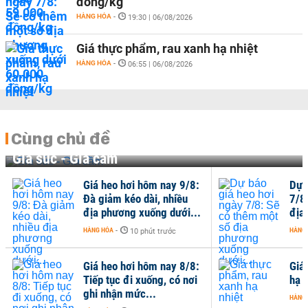
đồng/kg
HÀNG HÓA
-
19:30 | 06/08/2026
Giá thực phẩm, rau xanh hạ nhiệt
HÀNG HÓA
-
06:55 | 06/08/2026
Cùng chủ đề
Gia súc - Gia cầm
Giá heo hơi hôm nay 9/8:
Dự 
Đà giảm kéo dài, nhiều
7/8
địa phương xuống dưới...
địa
HÀNG HÓA
-
HÀNG
10 phút trước
Giá heo hơi hôm nay 8/8:
Giá
Tiếp tục đi xuống, có nơi
hạ n
ghi nhận mức...
HÀNG