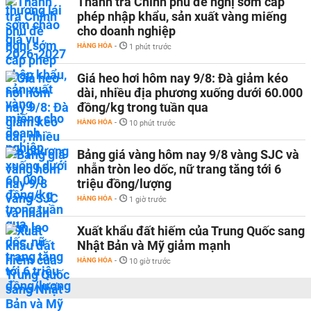
Thanh tra Chính phủ đề nghị sớm cấp
phép nhập khẩu, sản xuất vàng miếng
cho doanh nghiệp
HÀNG HÓA
-
1 phút trước
Giá heo hơi hôm nay 9/8: Đà giảm kéo
dài, nhiều địa phương xuống dưới 60.000
đồng/kg trong tuần qua
HÀNG HÓA
-
10 phút trước
Bảng giá vàng hôm nay 9/8 vàng SJC và
nhẫn tròn leo dốc, nữ trang tăng tới 6
triệu đồng/lượng
HÀNG HÓA
-
1 giờ trước
Xuất khẩu đất hiếm của Trung Quốc sang
Nhật Bản và Mỹ giảm mạnh
HÀNG HÓA
-
10 giờ trước