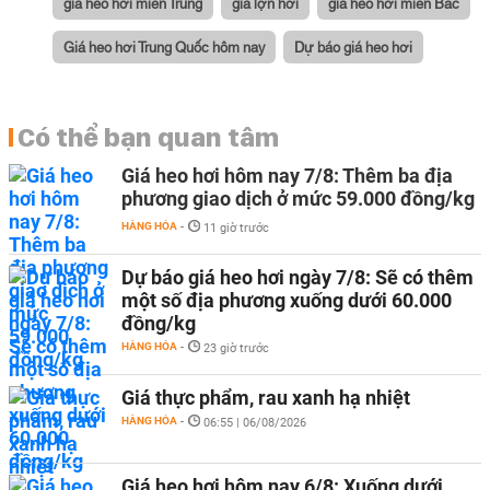
giá heo hơi miền Trung
giá lợn hơi
giá heo hơi miền Bắc
Giá heo hơi Trung Quốc hôm nay
Dự báo giá heo hơi
Có thể bạn quan tâm
Giá heo hơi hôm nay 7/8: Thêm ba địa
phương giao dịch ở mức 59.000 đồng/kg
HÀNG HÓA
-
11 giờ trước
Dự báo giá heo hơi ngày 7/8: Sẽ có thêm
một số địa phương xuống dưới 60.000
đồng/kg
HÀNG HÓA
-
23 giờ trước
Giá thực phẩm, rau xanh hạ nhiệt
HÀNG HÓA
-
06:55 | 06/08/2026
Giá heo hơi hôm nay 6/8: Xuống dưới