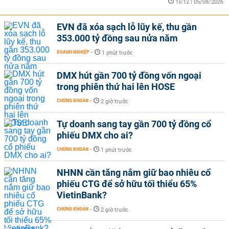
15:12 | 05/08/2026
EVN đã xóa sạch lỗ lũy kế, thu gần
353.000 tỷ đồng sau nửa năm
DOANH NGHIỆP
-
1 phút trước
DMX hút gần 700 tỷ đồng vốn ngoại
trong phiên thứ hai lên HOSE
CHỨNG KHOÁN
-
2 giờ trước
Tự doanh sang tay gần 700 tỷ đồng cổ
phiếu DMX cho ai?
CHỨNG KHOÁN
-
1 phút trước
NHNN cần tăng nắm giữ bao nhiêu cổ
phiếu CTG để sở hữu tối thiểu 65%
VietinBank?
CHỨNG KHOÁN
-
2 giờ trước