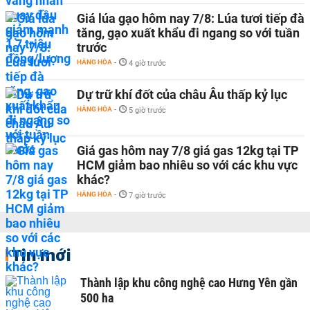
Giá lúa gạo hôm nay 7/8: Lúa tươi tiếp đà
tăng, gạo xuất khẩu đi ngang so với tuần
trước
HÀNG HÓA
-
4 giờ trước
Dự trữ khí đốt của châu Âu thấp kỷ lục
HÀNG HÓA
-
5 giờ trước
Giá gas hôm nay 7/8 giá gas 12kg tại TP
HCM giảm bao nhiêu so với các khu vực
khác?
HÀNG HÓA
-
7 giờ trước
Tin mới
Thành lập khu công nghệ cao Hưng Yên gần
500 ha