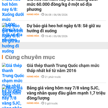
mức 60.000 đồng/kg ở một số địa
phương
HÀNG HÓA
-
06:08 | 06/08/2026
Dự báo giá heo hơi ngày 6/8: Sẽ giữ xu
hướng đi xuống
HÀNG HÓA
-
19:45 | 05/08/2026
Cùng chuyên mục
Giá thép thanh Trung Quốc chạm mức
thấp nhất kể từ năm 2016
HÀNG HÓA
-
21 phút trước
Bảng giá vàng hôm nay 7/8 vàng SJC,
vàng nhẫn quay đầu giảm mạnh 1,7 triệu
đồng/lượng
HÀNG HÓA
-
3 giờ trước