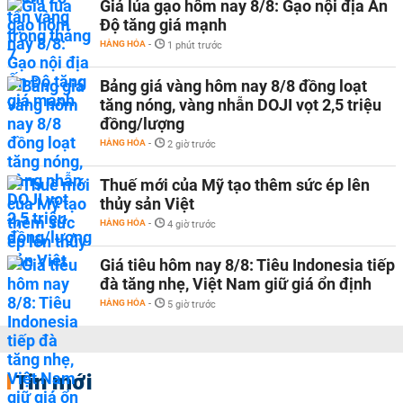
Giá lúa gạo hôm nay 8/8: Gạo nội địa Ấn
Độ tăng giá mạnh
HÀNG HÓA
-
1 phút trước
Bảng giá vàng hôm nay 8/8 đồng loạt
tăng nóng, vàng nhẫn DOJI vọt 2,5 triệu
đồng/lượng
HÀNG HÓA
-
2 giờ trước
Thuế mới của Mỹ tạo thêm sức ép lên
thủy sản Việt
HÀNG HÓA
-
4 giờ trước
Giá tiêu hôm nay 8/8: Tiêu Indonesia tiếp
đà tăng nhẹ, Việt Nam giữ giá ổn định
HÀNG HÓA
-
5 giờ trước
Tin mới