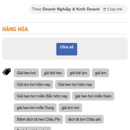
Theo
Doanh Nghiệp & Kinh Doanh
Copy link
HÀNG HÓA
Chia sẻ
Giá heo hơi
giá thịt heo
giá thịt lợn
giá lợn
Giá lợn hơi hôm nay
Giá heo hơi hôm nay
Giá heo hơi miền Bắc hôm nay
giá heo hơi miền Nam
giá heo hơi miền Trung
giá lợn hơi
Bệnh dịch tả heo Châu Phi
dịch tả lợn Châu phi