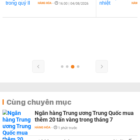
HÀNG HÓA
-
HÀNG
16:00 | 04/08/2026
Cùng chuyên mục
Ngân hàng Trung ương Trung Quốc mua
thêm 20 tấn vàng trong tháng 7
HÀNG HÓA
-
1 phút trước