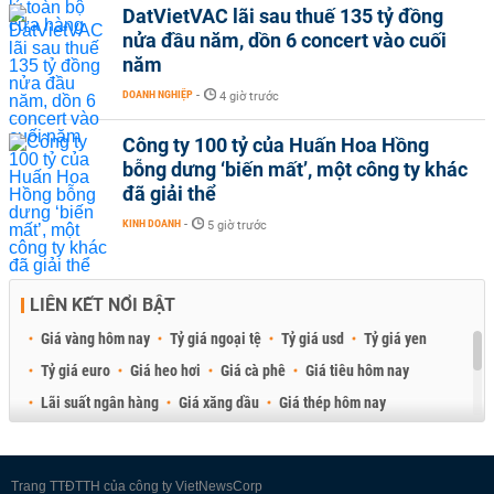
DatVietVAC lãi sau thuế 135 tỷ đồng
nửa đầu năm, dồn 6 concert vào cuối
năm
DOANH NGHIỆP
-
4 giờ trước
Công ty 100 tỷ của Huấn Hoa Hồng
bỗng dưng ‘biến mất’, một công ty khác
đã giải thể
KINH DOANH
-
5 giờ trước
LIÊN KẾT NỔI BẬT
Giá vàng hôm nay
Tỷ giá ngoại tệ
Tỷ giá usd
Tỷ giá yen
Tỷ giá euro
Giá heo hơi
Giá cà phê
Giá tiêu hôm nay
Lãi suất ngân hàng
Giá xăng dầu
Giá thép hôm nay
Giá sầu riêng
Giá thịt heo
Giá gạo
Giá cao su
Best Retail Brokers
Diễn đàn đầu tư Việt Nam 2026
Trang TTĐTTH của công ty VietNewsCorp