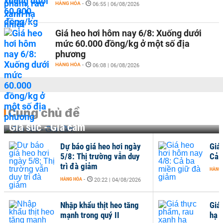
HÀNG HÓA
-
06:55 | 06/08/2026
Giá heo hơi hôm nay 6/8: Xuống dưới
mức 60.000 đồng/kg ở một số địa
phương
HÀNG HÓA
-
06:08 | 06/08/2026
Cùng chủ đề
Gia súc - Gia cầm
Dự báo giá heo hơi ngày
Giá
5/8: Thị trường vẫn duy
Cả 
trì đà giảm
HÀNG
HÀNG HÓA
-
20:22 | 04/08/2026
Nhập khẩu thịt heo tăng
Giá
mạnh trong quý II
hạ n