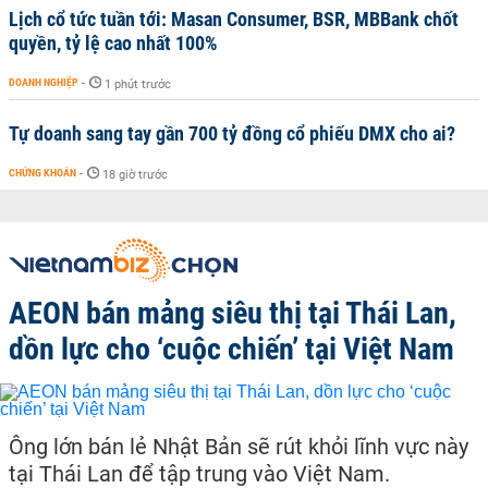
Lịch cổ tức tuần tới: Masan Consumer, BSR, MBBank chốt
quyền, tỷ lệ cao nhất 100%
DOANH NGHIỆP
-
1 phút trước
Tự doanh sang tay gần 700 tỷ đồng cổ phiếu DMX cho ai?
CHỨNG KHOÁN
-
18 giờ trước
AEON bán mảng siêu thị tại Thái Lan,
dồn lực cho ‘cuộc chiến’ tại Việt Nam
Ông lớn bán lẻ Nhật Bản sẽ rút khỏi lĩnh vực này
tại Thái Lan để tập trung vào Việt Nam.