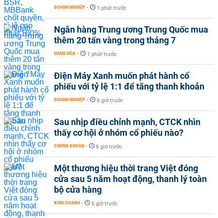
DOANH NGHIỆP
-
1 phút trước
Ngân hàng Trung ương Trung Quốc mua
thêm 20 tấn vàng trong tháng 7
HÀNG HÓA
-
1 phút trước
Điện Máy Xanh muốn phát hành cổ
phiếu với tỷ lệ 1:1 để tăng thanh khoản
DOANH NGHIỆP
-
6 giờ trước
Sau nhịp điều chỉnh mạnh, CTCK nhìn
thấy cơ hội ở nhóm cổ phiếu nào?
CHỨNG KHOÁN
-
6 giờ trước
Một thương hiệu thời trang Việt đóng
cửa sau 5 năm hoạt động, thanh lý toàn
bộ cửa hàng
KINH DOANH
-
6 giờ trước