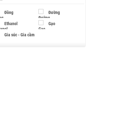
Đồng
Đường
Ethanol
Gạo
Gia súc - Gia cầm
Giấy
Gỗ
Hạt điều
Hồ tiêu - Hạt tiêu
Khí đốt
Kim loại khác
Mắc ca
Muối
Ngũ cốc
Nhựa - Hạt nhựa
Palladium
Phân bón