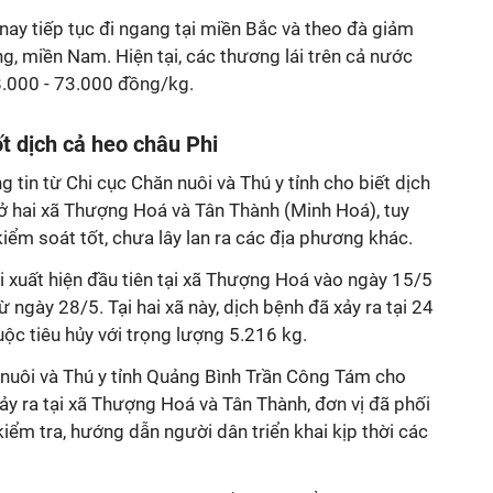
nay tiếp tục đi ngang tại miền Bắc và theo đà giảm
ng, miền Nam. Hiện tại, các thương lái trên cả nước
8.000 - 73.000 đồng/kg.
t dịch cả heo châu Phi
 tin từ Chi cục Chăn nuôi và Thú y tỉnh cho biết dịch
 ở hai xã Thượng Hoá và Tân Thành (Minh Hoá), tuy
iểm soát tốt, chưa lây lan ra các địa phương khác.
i xuất hiện đầu tiên tại xã Thượng Hoá vào ngày 15/5
ừ ngày 28/5. Tại hai xã này, dịch bệnh đã xảy ra tại 24
ộc tiêu hủy với trọng lượng 5.216 kg.
 nuôi và Thú y tỉnh Quảng Bình Trần Công Tám cho
xảy ra tại xã Thượng Hoá và Tân Thành, đơn vị đã phối
iểm tra, hướng dẫn người dân triển khai kịp thời các