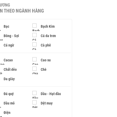
HƯƠNG
IN THEO NGÀNH HÀNG
Bạc
Bạch Kim
Bông - Sợi
Cá da trơn
Cá ngừ
Cà phê
Cacao
Cao su
Chất dẻo
Chè
Da giày
Đá quý
Dầu - Hạt dầu
Dầu mỏ
Dệt may
Điện