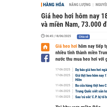
HÀNG HÓA
NĂNG LƯỢNG
NGUYÊN
Giá heo hơi hôm nay 18
và miền Nam, 73.000 đ
06:45 | 18/06/2025
Chia sẻ
Giá heo hơi
hôm nay tiếp t
nhiều tỉnh thành miền Trun
nước thu mua heo hơi với 
Dự báo giá heo hơi ngà
17-06-2025
Giá thịt heo hôm nay 
17-06-2025
Hiền
Ba cửa hàng thịt heo C
11-06-2025
Trung Quốc siết sản l
11-06-2025
Sau 'cú sốc' C.P. bị tố
11-06-2025