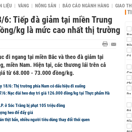
 LIỆU
VÀNG
NÔNG SẢN
BÁO CÁO NGÀNH HÀNG
GIAO T
T
/6: Tiếp đà giảm tại miền Trung
ồng/kg là mức cao nhất thị trường
ục đi ngang tại miền Bắc và theo đà giảm tại
g, miền Nam. Hiện tại, các thương lái trên cả
giá từ 68.000 - 73.000 đồng/kg.
y 18/6: Thị trường phía Nam có dấu hiệu đi xuống
17/6: Nạc đùi heo duy trì giá 126.000 đồng/kg tại Thực phẩm Hà
.P. ở Sóc Trăng bị phạt 105 triệu đồng
ượng heo để đẩy giá
 bán thịt bẩn, nhiều người tiêu dùng thay đổi thói quen