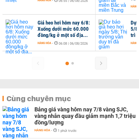
HÀNG HÓA
-
06:55 | 06/08/2026
HÀNG
Giá heo hơi hôm nay 6/8:
Dự 
Xuống dưới mức 60.000
5/8
đồng/kg ở một số địa...
trì
HÀNG HÓA
-
HÀNG
06:08 | 06/08/2026
Cùng chuyên mục
Bảng giá vàng hôm nay 7/8 vàng SJC,
vàng nhẫn quay đầu giảm mạnh 1,7 triệu
đồng/lượng
HÀNG HÓA
-
1 phút trước