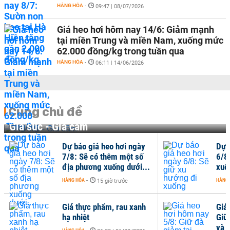
HÀNG HÓA
-
09:47 | 08/07/2026
Giá heo hơi hôm nay 14/6: Giảm mạnh
tại miền Trung và miền Nam, xuống mức
62.000 đồng/kg trong tuần qua
HÀNG HÓA
-
06:11 | 14/06/2026
Cùng chủ đề
Gia súc - Gia cầm
Dự báo giá heo hơi ngày
Dự 
7/8: Sẽ có thêm một số
6/8
địa phương xuống dưới...
xuố
HÀNG HÓA
-
HÀNG
15 giờ trước
Giá thực phẩm, rau xanh
Giá
hạ nhiệt
Giữ
và 