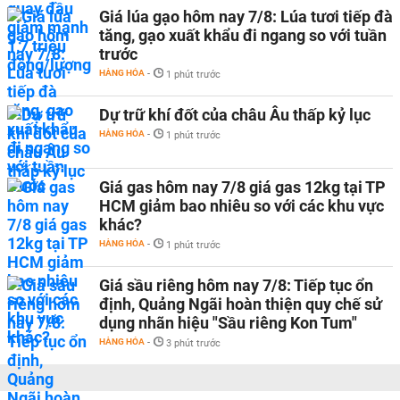
Giá lúa gạo hôm nay 7/8: Lúa tươi tiếp đà
tăng, gạo xuất khẩu đi ngang so với tuần
trước
HÀNG HÓA
-
1 phút trước
Dự trữ khí đốt của châu Âu thấp kỷ lục
HÀNG HÓA
-
1 phút trước
Giá gas hôm nay 7/8 giá gas 12kg tại TP
HCM giảm bao nhiêu so với các khu vực
khác?
HÀNG HÓA
-
1 phút trước
Giá sầu riêng hôm nay 7/8: Tiếp tục ổn
định, Quảng Ngãi hoàn thiện quy chế sử
dụng nhãn hiệu "Sầu riêng Kon Tum"
HÀNG HÓA
-
3 phút trước