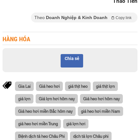
Thảo Tiên
Theo
Doanh Nghiệp & Kinh Doanh
Copy link
HÀNG HÓA
Chia sẻ
Gia Lai
Giá heo hơi
giá thịt heo
giá thịt lợn
giá lợn
Giá lợn hơi hôm nay
Giá heo hơi hôm nay
Giá heo hơi miền Bắc hôm nay
giá heo hơi miền Nam
giá heo hơi miền Trung
giá lợn hơi
Bệnh dịch tả heo Châu Phi
dịch tả lợn Châu phi