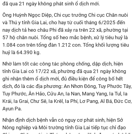
đã qua 21 ngày không phát sinh ổ dịch mới.
Ông Huỳnh Ngọc Diệp, Chi cục trưởng Chi cục Chăn nuôi
và Thú y tỉnh Gia Lai, cho hay từ cuối tháng 6/2025 đến
nay dịch tả heo châu Phi đã xảy ra trên 22 xã, phường tại
57 hộ chăn nuôi. Tổng số heo mắc bệnh, xử lý tiêu huỷ là
1.084 con trên tổng đàn 1.212 con. Tổng khối lượng tiêu
huỷ là 64.390 kg.
Nhờ làm tốt các công tác phòng chống, dập dịch, hiện
tỉnh Gia Lai có 17/22 xã, phường đã qua 21 ngày không
ghi nhận thêm ổ dịch mới, đủ điều kiện để công bố hết
dịch, đó là các địa phương: An Nhơn Đông, Tuy Phước Tây,
Tuy Phước, Ân Hảo, Cửu An, Ia Nan, Mang Yang, Ia Tul, Ia
Krái, Ia Grai, Chư Sê, Ia Krêl, Ia Phí, Lơ Pang, Al Bá, Đức Cơ,
Ayun Pa.
Nhận định dịch bệnh vẫn có nguy cơ phát sinh, hiện Sở
Nông nghiệp và Môi trường tỉnh Gia Lai tiếp tục chỉ đạo