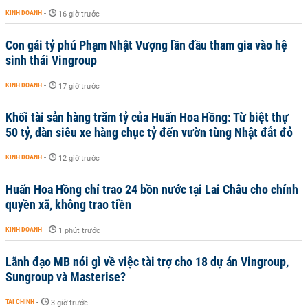
KINH DOANH
-
16 giờ trước
Con gái tỷ phú Phạm Nhật Vượng lần đầu tham gia vào hệ
sinh thái Vingroup
KINH DOANH
-
17 giờ trước
Khối tài sản hàng trăm tỷ của Huấn Hoa Hồng: Từ biệt thự
50 tỷ, dàn siêu xe hàng chục tỷ đến vườn tùng Nhật đắt đỏ
KINH DOANH
-
12 giờ trước
Huấn Hoa Hồng chỉ trao 24 bồn nước tại Lai Châu cho chính
quyền xã, không trao tiền
KINH DOANH
-
1 phút trước
Lãnh đạo MB nói gì về việc tài trợ cho 18 dự án Vingroup,
Sungroup và Masterise?
TÀI CHÍNH
-
3 giờ trước