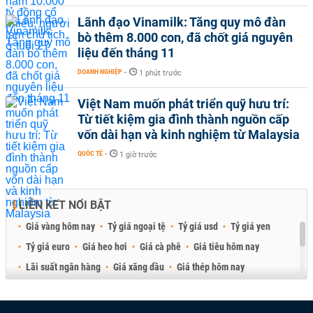
Lãnh đạo Vinamilk: Tăng quy mô đàn
bò thêm 8.000 con, đã chốt giá nguyên
liệu đến tháng 11
DOANH NGHIỆP
-
1 phút trước
Việt Nam muốn phát triển quỹ hưu trí:
Từ tiết kiệm gia đình thành nguồn cấp
vốn dài hạn và kinh nghiệm từ Malaysia
QUỐC TẾ
-
1 giờ trước
LIÊN KẾT NỔI BẬT
Giá vàng hôm nay
Tỷ giá ngoại tệ
Tỷ giá usd
Tỷ giá yen
Tỷ giá euro
Giá heo hơi
Giá cà phê
Giá tiêu hôm nay
Lãi suất ngân hàng
Giá xăng dầu
Giá thép hôm nay
Giá sầu riêng
Giá thịt heo
Giá gạo
Giá cao su
Best Retail Brokers
Diễn đàn đầu tư Việt Nam 2026