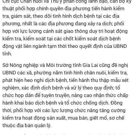
Chi cục Chăn nuôi và Thú y phân công lãnh đạo, cán bộ kỹ
thuật phối hợp chính quyền địa phương tiến hành kiểm
tra, giám sát, theo dõi tình hình dịch bệnh tại các địa
phương, nhất là các địa phương đang xảy ra dịch; phối
hợp với lực lượng cảnh sát giao thông duy trì hoạt động
kiểm tra, kiểm soát tại các chốt kiểm soát dịch bệnh
động vật liên ngành tạm thời theo quyết định của UBND
tỉnh.
Sở Nông nghiệp và Môi trường tỉnh Gia Lai cũng đề nghị
UBND các xã, phường nắm tình hình chăn nuôi, kiểm tra,
phát hiện heo nghi dịch bệnh, tiến hành thu thập mẫu xét
nghiệm, xác định dịch bệnh và xử lý theo quy định; tổ
chức họp dân để tuyên truyền, nâng cao nhận thức chấp
hành khai báo dịch bệnh và tổ chức chống dịch. Đồng
thời, phối hợp với các lực lượng chức năng tăng cường
kiểm tra hoạt động sản xuất, mua bán, giết mổ, sơ chế
thuộc địa bàn quản lý.