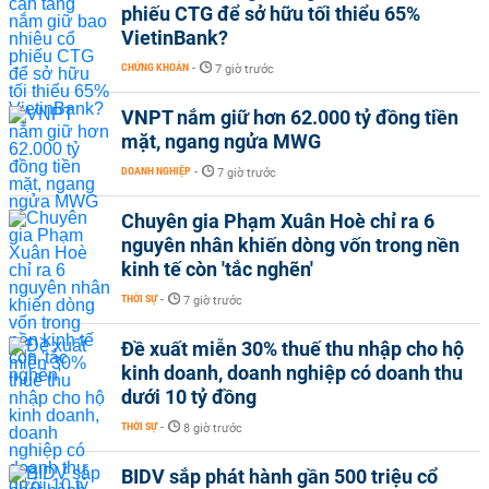
phiếu CTG để sở hữu tối thiểu 65%
VietinBank?
CHỨNG KHOÁN
-
7 giờ trước
VNPT nắm giữ hơn 62.000 tỷ đồng tiền
mặt, ngang ngửa MWG
DOANH NGHIỆP
-
7 giờ trước
Chuyên gia Phạm Xuân Hoè chỉ ra 6
nguyên nhân khiến dòng vốn trong nền
kinh tế còn 'tắc nghẽn'
THỜI SỰ
-
7 giờ trước
Đề xuất miễn 30% thuế thu nhập cho hộ
kinh doanh, doanh nghiệp có doanh thu
dưới 10 tỷ đồng
THỜI SỰ
-
8 giờ trước
BIDV sắp phát hành gần 500 triệu cổ