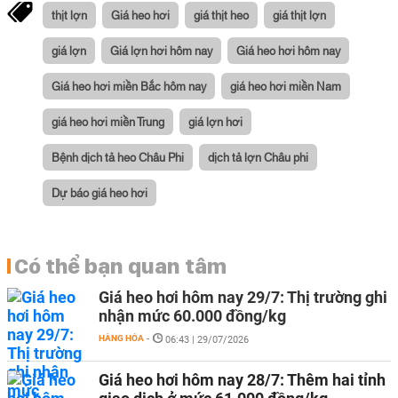
thịt lợn
Giá heo hơi
giá thịt heo
giá thịt lợn
giá lợn
Giá lợn hơi hôm nay
Giá heo hơi hôm nay
Giá heo hơi miền Bắc hôm nay
giá heo hơi miền Nam
giá heo hơi miền Trung
giá lợn hơi
Bệnh dịch tả heo Châu Phi
dịch tả lợn Châu phi
Dự báo giá heo hơi
Có thể bạn quan tâm
Giá heo hơi hôm nay 29/7: Thị trường ghi
nhận mức 60.000 đồng/kg
HÀNG HÓA
-
06:43 | 29/07/2026
Giá heo hơi hôm nay 28/7: Thêm hai tỉnh