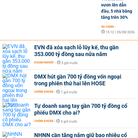
vươn lên dẫn
đầu, 5 nhà băng
tăng trên 30%
TÀI CHÍNH
-
15:12 | 05/08/2026
EVN đã xóa sạch lỗ lũy kế, thu gần
353.000 tỷ đồng sau nửa năm
DOANH NGHIỆP
-
3 giờ trước
DMX hút gần 700 tỷ đồng vốn ngoại
trong phiên thứ hai lên HOSE
CHỨNG KHOÁN
-
7 giờ trước
Tự doanh sang tay gần 700 tỷ đồng cổ
phiếu DMX cho ai?
CHỨNG KHOÁN
-
3 giờ trước
NHNN cần tăng nắm giữ bao nhiêu cổ