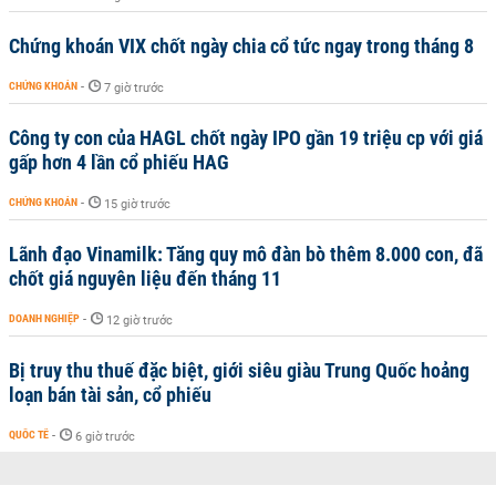
Chứng khoán VIX chốt ngày chia cổ tức ngay trong tháng 8
CHỨNG KHOÁN
-
7 giờ trước
Công ty con của HAGL chốt ngày IPO gần 19 triệu cp với giá
gấp hơn 4 lần cổ phiếu HAG
CHỨNG KHOÁN
-
15 giờ trước
Lãnh đạo Vinamilk: Tăng quy mô đàn bò thêm 8.000 con, đã
chốt giá nguyên liệu đến tháng 11
DOANH NGHIỆP
-
12 giờ trước
Bị truy thu thuế đặc biệt, giới siêu giàu Trung Quốc hoảng
loạn bán tài sản, cổ phiếu
QUỐC TẾ
-
6 giờ trước