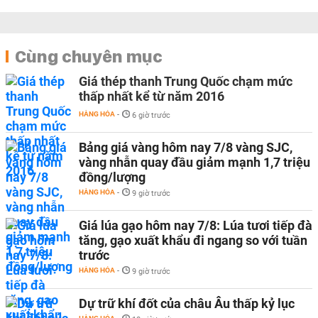
Cùng chuyên mục
Giá thép thanh Trung Quốc chạm mức
thấp nhất kể từ năm 2016
HÀNG HÓA
-
6 giờ trước
Bảng giá vàng hôm nay 7/8 vàng SJC,
vàng nhẫn quay đầu giảm mạnh 1,7 triệu
đồng/lượng
HÀNG HÓA
-
9 giờ trước
Giá lúa gạo hôm nay 7/8: Lúa tươi tiếp đà
tăng, gạo xuất khẩu đi ngang so với tuần
trước
HÀNG HÓA
-
9 giờ trước
Dự trữ khí đốt của châu Âu thấp kỷ lục