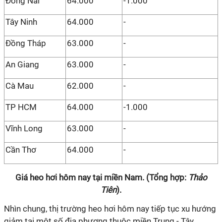
Đồng Nai
64.000
-1.000
Tây Ninh
64.000
-
Đồng Tháp
63.000
-
An Giang
63.000
-
Cà Mau
62.000
-
TP HCM
64.000
-1.000
Vĩnh Long
63.000
-
Cần Thơ
64.000
-
Giá heo hơi hôm nay tại miền Nam. (Tổng hợp:
Thảo
Tiên
).
Nhìn chung, thị trường heo hơi hôm nay tiếp tục xu hướng
giảm tại một số địa phương thuộc miền Trung - Tây