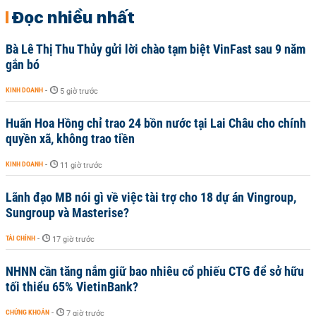
Đọc nhiều nhất
Bà Lê Thị Thu Thủy gửi lời chào tạm biệt VinFast sau 9 năm
gắn bó
KINH DOANH
-
5 giờ trước
Huấn Hoa Hồng chỉ trao 24 bồn nước tại Lai Châu cho chính
quyền xã, không trao tiền
KINH DOANH
-
11 giờ trước
Lãnh đạo MB nói gì về việc tài trợ cho 18 dự án Vingroup,
Sungroup và Masterise?
TÀI CHÍNH
-
17 giờ trước
NHNN cần tăng nắm giữ bao nhiêu cổ phiếu CTG để sở hữu
tối thiểu 65% VietinBank?
CHỨNG KHOÁN
-
7 giờ trước