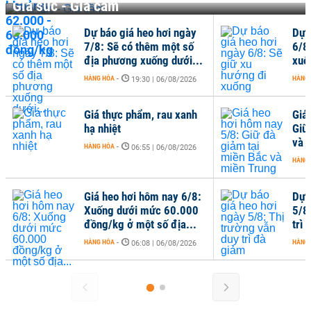
Gia súc - Gia cầm
Dự báo giá heo hơi ngày
Dự 
7/8: Sẽ có thêm một số
6/8
địa phương xuống dưới...
xuố
HÀNG HÓA
-
HÀNG
19:30 | 06/08/2026
Giá thực phẩm, rau xanh
Giá
hạ nhiệt
Giữ
và 
HÀNG HÓA
-
06:55 | 06/08/2026
HÀNG
Giá heo hơi hôm nay 6/8:
Dự 
Xuống dưới mức 60.000
5/8
đồng/kg ở một số địa...
trì
HÀNG HÓA
-
HÀNG
06:08 | 06/08/2026