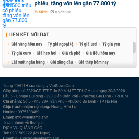
phiếu, tăng vốn lên gần 77.800 tỷ
TÀI CHÍNH
-
8 giờ trước
LIÊN KẾT NỔI BẬT
Giá vàng hôm nay
Tỷ giá ngoại tệ
Tỷ giá usd
Tỷ giá yen
Tỷ giá euro
Giá heo hơi
Giá cà phê
Giá tiêu hôm nay
Lãi suất ngân hàng
Giá xăng dầu
Giá thép hôm nay
Giá sầu riêng
Giá thịt heo
Giá gạo
Giá cao su
Best Retail Brokers
Diễn đàn đầu tư Việt Nam 2026
Trang TTĐTTH của công ty VietNewsCorp
Giấy phép số 3323/GP-TTĐT do Sở VH&TT TP.HCM cấp ngày 20/3/2026
Lầu 5 - Compa Building - 293 Điện Biên Phủ - Phường Gia Định - TP.HCM
Chi nhánh:
Số 5 - Khu 38A Trần Phú - Phường Ba Đình - TP. Hà Nội
Chịu trách nhiệm nội dung:
Hoàng Hữu Lợi
Hotline:
0975798489
Email:
info@vietnambiz.vn
Trách nhiệm về thông tin
DỊCH VỤ QUẢNG CÁO
Tel:
0931589222 (Ms Ngọc)
Email:
quangcao@vietnambiz.vn