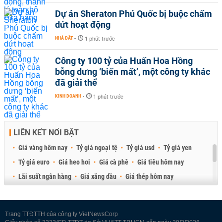
Dự án Sheraton Phú Quốc bị buộc chấm
dứt hoạt động
NHÀ ĐẤT
-
1 phút trước
Công ty 100 tỷ của Huấn Hoa Hồng
bỗng dưng ‘biến mất’, một công ty khác
đã giải thể
KINH DOANH
-
1 phút trước
LIÊN KẾT NỔI BẬT
Giá vàng hôm nay
Tỷ giá ngoại tệ
Tỷ giá usd
Tỷ giá yen
Tỷ giá euro
Giá heo hơi
Giá cà phê
Giá tiêu hôm nay
Lãi suất ngân hàng
Giá xăng dầu
Giá thép hôm nay
Giá sầu riêng
Giá thịt heo
Giá gạo
Giá cao su
Best Retail Brokers
Diễn đàn đầu tư Việt Nam 2026
Trang TTĐTTH của công ty VietNewsCorp