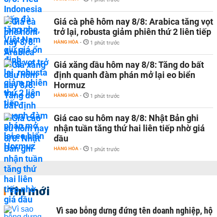
Giá cà phê hôm nay 8/8: Arabica tăng vọt
trở lại, robusta giảm phiên thứ 2 liên tiếp
HÀNG HÓA
-
1 phút trước
Giá xăng dầu hôm nay 8/8: Tăng do bất
định quanh đàm phán mở lại eo biển
Hormuz
HÀNG HÓA
-
1 phút trước
Giá cao su hôm nay 8/8: Nhật Bản ghi
nhận tuần tăng thứ hai liên tiếp nhờ giá
dầu
HÀNG HÓA
-
1 phút trước
Tin mới
Vì sao bỗng dưng đứng tên doanh nghiệp, hộ