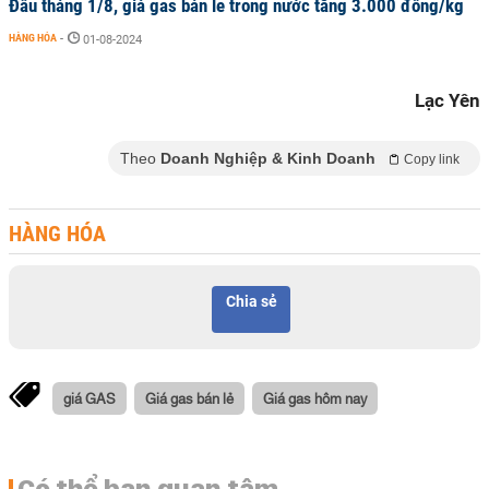
Đầu tháng 1/8, giá gas bán lẻ trong nước tăng 3.000 đồng/kg
HÀNG HÓA
-
01-08-2024
Lạc Yên
Theo
Doanh Nghiệp & Kinh Doanh
Copy link
HÀNG HÓA
Chia sẻ
giá GAS
Giá gas bán lẻ
Giá gas hôm nay
Có thể bạn quan tâm