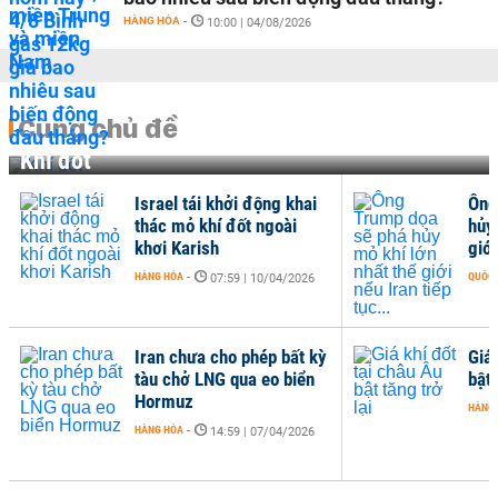
HÀNG HÓA
-
10:00 | 04/08/2026
Cùng chủ đề
Khí đốt
Israel tái khởi động khai
Ông
thác mỏ khí đốt ngoài
hủy
khơi Karish
giới
HÀNG HÓA
-
QUỐC 
07:59 | 10/04/2026
Iran chưa cho phép bất kỳ
Giá 
tàu chở LNG qua eo biển
bật 
Hormuz
HÀNG
HÀNG HÓA
-
14:59 | 07/04/2026