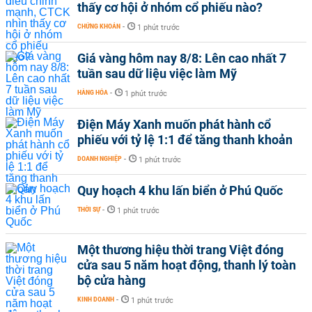
thấy cơ hội ở nhóm cổ phiếu nào?
CHỨNG KHOÁN
-
1 phút trước
Giá vàng hôm nay 8/8: Lên cao nhất 7
tuần sau dữ liệu việc làm Mỹ
HÀNG HÓA
-
1 phút trước
Điện Máy Xanh muốn phát hành cổ
phiếu với tỷ lệ 1:1 để tăng thanh khoản
DOANH NGHIỆP
-
1 phút trước
Quy hoạch 4 khu lấn biển ở Phú Quốc
THỜI SỰ
-
1 phút trước
Một thương hiệu thời trang Việt đóng
cửa sau 5 năm hoạt động, thanh lý toàn
bộ cửa hàng
KINH DOANH
-
1 phút trước