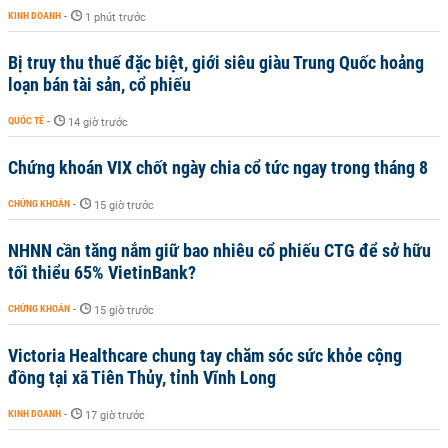
KINH DOANH
-
1 phút trước
Bị truy thu thuế đặc biệt, giới siêu giàu Trung Quốc hoảng
loạn bán tài sản, cổ phiếu
QUỐC TẾ
-
14 giờ trước
Chứng khoán VIX chốt ngày chia cổ tức ngay trong tháng 8
CHỨNG KHOÁN
-
15 giờ trước
NHNN cần tăng nắm giữ bao nhiêu cổ phiếu CTG để sở hữu
tối thiểu 65% VietinBank?
CHỨNG KHOÁN
-
15 giờ trước
Victoria Healthcare chung tay chăm sóc sức khỏe cộng
đồng tại xã Tiên Thủy, tỉnh Vĩnh Long
KINH DOANH
-
17 giờ trước