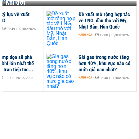
Khí đốt
 kỷ lục về xuất
Đề xuất mở rộng hợp tác
LNG
về LNG, dầu thô với Mỹ,
Nhật Bản, Hàn Quốc
-
07:49 | 02/04/2026
HÀNG HÓA
-
12:00 | 16/03/2026
ump dọa sẽ phá
Giá gas trong nước tăng
 khí lớn nhất thế
hơn 40%, khu vực nào có
u Iran tiếp tục...
mức giá cao nhất?
HÀNG HÓA
-
11:00 | 19/03/2026
08:40 | 11/04/2026