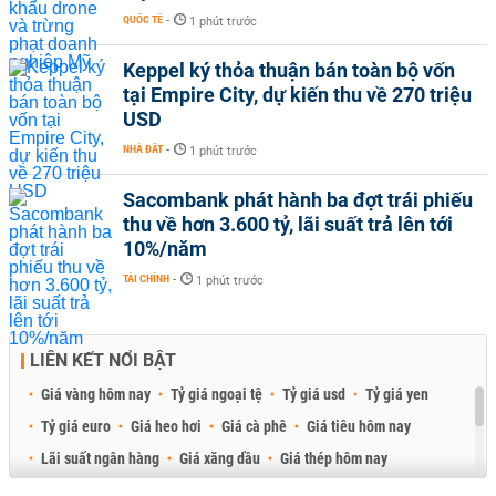
QUỐC TẾ
-
1 phút trước
Keppel ký thỏa thuận bán toàn bộ vốn
tại Empire City, dự kiến thu về 270 triệu
USD
NHÀ ĐẤT
-
1 phút trước
Sacombank phát hành ba đợt trái phiếu
thu về hơn 3.600 tỷ, lãi suất trả lên tới
10%/năm
TÀI CHÍNH
-
1 phút trước
LIÊN KẾT NỔI BẬT
Giá vàng hôm nay
Tỷ giá ngoại tệ
Tỷ giá usd
Tỷ giá yen
Tỷ giá euro
Giá heo hơi
Giá cà phê
Giá tiêu hôm nay
Lãi suất ngân hàng
Giá xăng dầu
Giá thép hôm nay
Giá sầu riêng
Giá thịt heo
Giá gạo
Giá cao su