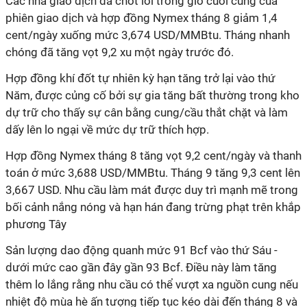
Các nhà giao dịch đã chốt lời trong giờ cuối cùng của
phiên giao dịch và hợp đồng Nymex tháng 8 giảm 1,4
cent/ngày xuống mức 3,674 USD/MMBtu. Tháng nhanh
chóng đã tăng vọt 9,2 xu một ngày trước đó.
Hợp đồng khí đốt tự nhiên kỳ hạn tăng trở lại vào thứ
Năm, được củng cố bởi sự gia tăng bất thường trong kho
dự trữ cho thấy sự cân bằng cung/cầu thắt chặt và làm
dấy lên lo ngại về mức dự trữ thích hợp.
Hợp đồng Nymex tháng 8 tăng vọt 9,2 cent/ngày và thanh
toán ở mức 3,688 USD/MMBtu. Tháng 9 tăng 9,3 cent lên
3,667 USD. Nhu cầu làm mát được duy trì mạnh mẽ trong
bối cảnh nắng nóng và hạn hán đang trừng phạt trên khắp
phương Tây
Sản lượng dao động quanh mức 91 Bcf vào thứ Sáu -
dưới mức cao gần đây gần 93 Bcf. Điều này làm tăng
thêm lo lắng rằng nhu cầu có thể vượt xa nguồn cung nếu
nhiệt độ mùa hè ấn tượng tiếp tục kéo dài đến tháng 8 và