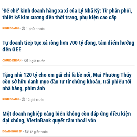
'Đế chế’ kinh doanh hàng xa xỉ của Lý Nhã Kỳ: Từ phân phối,
thiết kế kim cương đến thời trang, phụ kiện cao cấp
KINH DOANH
-
1 phút trước
Tự doanh tiếp tục xả ròng hơn 700 tỷ đồng, tâm điểm hướng
đến GEE
CHỨNG KHOÁN
-
9 giờ trước
Tặng nhà 120 tỷ cho em gái chỉ là bề nổi, Mai Phương Thúy
còn sở hữu danh mục đầu tư từ chứng khoán, trái phiếu tới
nhà hàng, phim ảnh
KINH DOANH
-
12 giờ trước
Một doanh nghiệp cảng biển không còn đáp ứng điều kiện
đại chúng, VietinBank quyết tâm thoái vốn
DOANH NGHIỆP
-
12 giờ trước