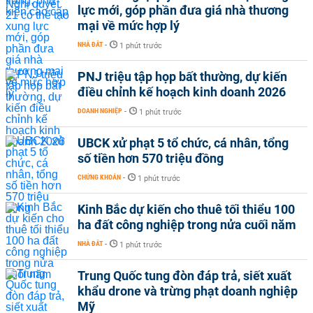
lực mới, góp phần đưa giá nhà thương
mại về mức hợp lý
NHÀ ĐẤT
-
1 phút trước
PNJ triệu tập họp bất thường, dự kiến
điều chỉnh kế hoạch kinh doanh 2026
DOANH NGHIỆP
-
1 phút trước
UBCK xử phạt 5 tổ chức, cá nhân, tổng
số tiền hơn 570 triệu đồng
CHỨNG KHOÁN
-
1 phút trước
Kinh Bắc dự kiến cho thuê tối thiểu 100
ha đất công nghiệp trong nửa cuối năm
NHÀ ĐẤT
-
1 phút trước
Trung Quốc tung đòn đáp trả, siết xuất
khẩu drone và trừng phạt doanh nghiệp
Mỹ