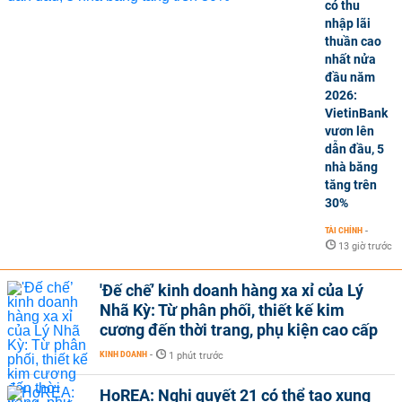
có thu
nhập lãi
thuần cao
nhất nửa
đầu năm
2026:
VietinBank
vươn lên
dẫn đầu, 5
nhà băng
tăng trên
30%
TÀI CHÍNH
-
13 giờ trước
'Đế chế’ kinh doanh hàng xa xỉ của Lý
Nhã Kỳ: Từ phân phối, thiết kế kim
cương đến thời trang, phụ kiện cao cấp
KINH DOANH
-
1 phút trước
HoREA: Nghị quyết 21 có thể tạo xung