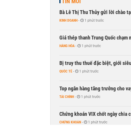
TIN MỚI
Bà Lê Thị Thu Thủy gửi lời chào t
KINH DOANH
-
1 phút trước
Giá thép thanh Trung Quốc chạm 
HÀNG HÓA
-
1 phút trước
Bị truy thu thuế đặc biệt, giới si
QUỐC TẾ
-
1 phút trước
Top ngân hàng tăng trưởng cho v
TÀI CHÍNH
-
1 phút trước
Chứng khoán VIX chốt ngày chia c
CHỨNG KHOÁN
-
1 phút trước