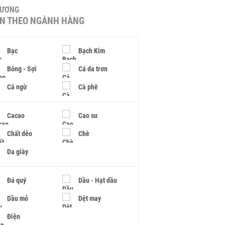
HƯƠNG
IN THEO NGÀNH HÀNG
Bạc
Bạch Kim
Bông - Sợi
Cá da trơn
Cá ngừ
Cà phê
Cacao
Cao su
Chất dẻo
Chè
Da giày
Đá quý
Dầu - Hạt dầu
Dầu mỏ
Dệt may
Điện