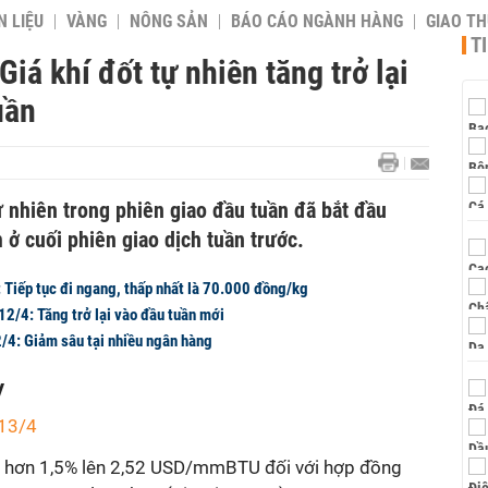
 LIỆU
VÀNG
NÔNG SẢN
BÁO CÁO NGÀNH HÀNG
GIAO T
T
iá khí đốt tự nhiên tăng trở lại
uần
ự nhiên trong phiên giao đầu tuần đã bắt đầu
m ở cuối phiên giao dịch tuần trước.
 Tiếp tục đi ngang, thấp nhất là 70.000 đồng/kg
12/4: Tăng trở lại vào đầu tuần mới
/4: Giảm sâu tại nhiều ngân hàng
y
 13/4
 hơn 1,5% lên 2,52 USD/mmBTU đối với hợp đồng