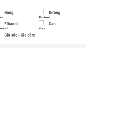
Đồng
Đường
Ethanol
Gạo
Gia súc - Gia cầm
Giấy
Gỗ
Hạt điều
Hồ tiêu - Hạt tiêu
Khí đốt
Kim loại khác
Mắc ca
Muối
Ngũ cốc
Nhựa - Hạt nhựa
Palladium
Phân bón