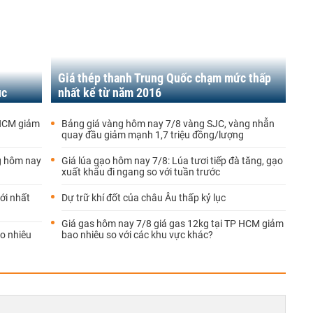
Giá thép thanh Trung Quốc chạm mức thấp
ục
nhất kể từ năm 2016
 HCM giảm
Bảng giá vàng hôm nay 7/8 vàng SJC, vàng nhẫn
quay đầu giảm mạnh 1,7 triệu đồng/lượng
kg hôm nay
Giá lúa gạo hôm nay 7/8: Lúa tươi tiếp đà tăng, gạo
xuất khẩu đi ngang so với tuần trước
ới nhất
Dự trữ khí đốt của châu Âu thấp kỷ lục
Giá gas hôm nay 7/8 giá gas 12kg tại TP HCM giảm
o nhiêu
bao nhiêu so với các khu vực khác?