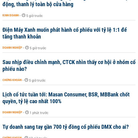
động, thanh lý toàn bộ cửa hàng
KINH DOANH
-
5 giờ trước
Điện Máy Xanh muốn phát hành cổ phiếu với tỷ lệ 1:1 để
tăng thanh khoản
DOANH NGHIỆP
-
5 giờ trước
Sau nhịp điều chỉnh mạnh, CTCK nhìn thấy cơ hội ở nhóm cổ
phiếu nào?
CHỨNG KHOÁN
-
5 giờ trước
Lịch cổ tức tuần tới: Masan Consumer, BSR, MBBank chốt
quyền, tỷ lệ cao nhất 100%
DOANH NGHIỆP
-
1 phút trước
Tự doanh sang tay gần 700 tỷ đồng cổ phiếu DMX cho ai?
CHỨNG KHOÁN