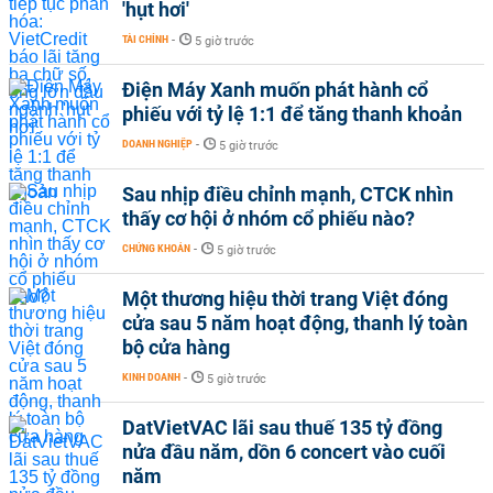
'hụt hơi'
TÀI CHÍNH
-
5 giờ trước
Điện Máy Xanh muốn phát hành cổ
phiếu với tỷ lệ 1:1 để tăng thanh khoản
DOANH NGHIỆP
-
5 giờ trước
Sau nhịp điều chỉnh mạnh, CTCK nhìn
thấy cơ hội ở nhóm cổ phiếu nào?
CHỨNG KHOÁN
-
5 giờ trước
Một thương hiệu thời trang Việt đóng
cửa sau 5 năm hoạt động, thanh lý toàn
bộ cửa hàng
KINH DOANH
-
5 giờ trước
DatVietVAC lãi sau thuế 135 tỷ đồng
nửa đầu năm, dồn 6 concert vào cuối
năm