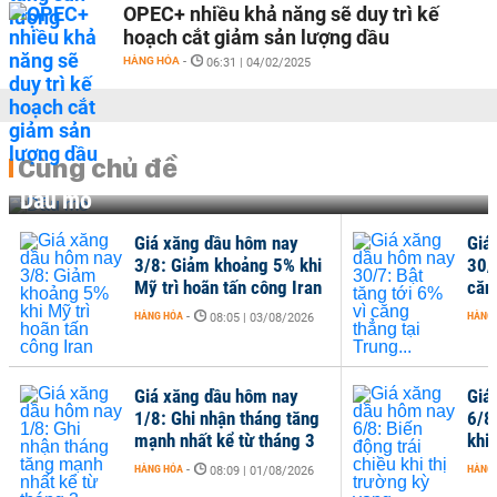
OPEC+ nhiều khả năng sẽ duy trì kế
hoạch cắt giảm sản lượng dầu
HÀNG HÓA
-
06:31 | 04/02/2025
Cùng chủ đề
Dầu mỏ
Giá xăng dầu hôm nay
Giá
3/8: Giảm khoảng 5% khi
30/7
Mỹ trì hoãn tấn công Iran
căng
HÀNG HÓA
-
HÀNG
08:05 | 03/08/2026
Giá xăng dầu hôm nay
Giá
1/8: Ghi nhận tháng tăng
6/8
mạnh nhất kể từ tháng 3
khi 
HÀNG HÓA
-
HÀNG
08:09 | 01/08/2026