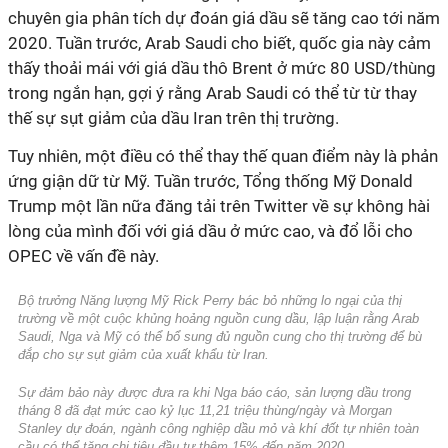
chuyên gia phân tích dự đoán giá dầu sẽ tăng cao tới năm
2020. Tuần trước, Arab Saudi cho biết, quốc gia này cảm
thấy thoải mái với giá dầu thô Brent ở mức 80 USD/thùng
trong ngắn hạn, gợi ý rằng Arab Saudi có thể từ từ thay
thế sự sụt giảm của dầu Iran trên thị trường.
Tuy nhiên, một điều có thể thay thế quan điểm này là phản
ứng giận dữ từ Mỹ. Tuần trước, Tổng thống Mỹ Donald
Trump một lần nữa đăng tải trên Twitter về sự không hài
lòng của mình đối với giá dầu ở mức cao, và đổ lỗi cho
OPEC về vấn đề này.
Bộ trưởng Năng lượng Mỹ Rick Perry bác bỏ những lo ngại của thị
trường về một cuộc khủng hoảng nguồn cung dầu, lập luận rằng Arab
Saudi, Nga và Mỹ có thể bổ sung đủ nguồn cung cho thị trường để bù
đắp cho sự sụt giảm của xuất khẩu từ Iran.
Sự đảm bảo này được đưa ra khi Nga báo cáo, sản lượng dầu trong
tháng 8 đã đạt mức cao kỷ lục 11,21 triệu thùng/ngày và Morgan
Stanley dự đoán, ngành công nghiệp dầu mỏ và khí đốt tự nhiên toàn
cầu có thể tăng chi tiêu đầu tư thêm 15% đến năm 2020.