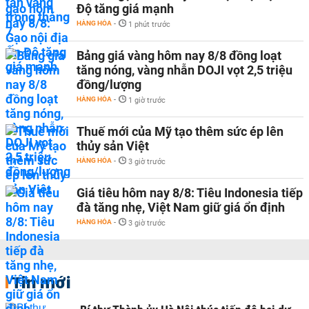
Độ tăng giá mạnh
HÀNG HÓA
-
1 phút trước
Bảng giá vàng hôm nay 8/8 đồng loạt
tăng nóng, vàng nhẫn DOJI vọt 2,5 triệu
đồng/lượng
HÀNG HÓA
-
1 giờ trước
Thuế mới của Mỹ tạo thêm sức ép lên
thủy sản Việt
HÀNG HÓA
-
3 giờ trước
Giá tiêu hôm nay 8/8: Tiêu Indonesia tiếp
đà tăng nhẹ, Việt Nam giữ giá ổn định
HÀNG HÓA
-
3 giờ trước
Tin mới