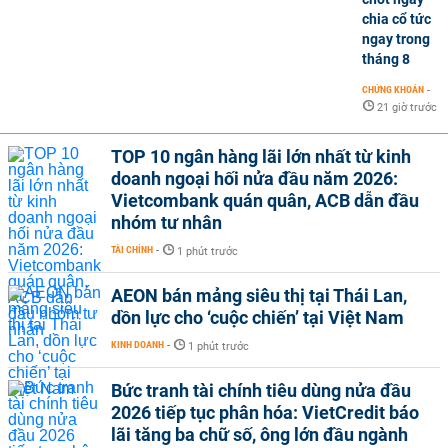
chia cổ tức
ngay trong
tháng 8
CHỨNG KHOÁN
-
21 giờ trước
TOP 10 ngân hàng lãi lớn nhất từ kinh
doanh ngoại hối nửa đầu năm 2026:
Vietcombank quán quân, ACB dẫn đầu
nhóm tư nhân
TÀI CHÍNH
-
1 phút trước
AEON bán mảng siêu thị tại Thái Lan,
dồn lực cho ‘cuộc chiến’ tại Việt Nam
KINH DOANH
-
1 phút trước
Bức tranh tài chính tiêu dùng nửa đầu
2026 tiếp tục phân hóa: VietCredit báo
lãi tăng ba chữ số, ông lớn đầu ngành