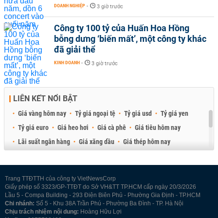
DOANH NGHIỆP
-
3 giờ trước
Công ty 100 tỷ của Huấn Hoa Hồng
bỗng dưng ‘biến mất’, một công ty khác
đã giải thể
KINH DOANH
-
3 giờ trước
LIÊN KẾT NỔI BẬT
Giá vàng hôm nay
Tỷ giá ngoại tệ
Tỷ giá usd
Tỷ giá yen
Tỷ giá euro
Giá heo hơi
Giá cà phê
Giá tiêu hôm nay
Lãi suất ngân hàng
Giá xăng dầu
Giá thép hôm nay
Giá sầu riêng
Giá thịt heo
Giá gạo
Giá cao su
Best Retail Brokers
Diễn đàn đầu tư Việt Nam 2026
Trang TTĐTTH của công ty VietNewsCorp
Giấy phép số 3323/GP-TTĐT do Sở VH&TT TP.HCM cấp ngày 20/3/2026
Lầu 5 - Compa Building - 293 Điện Biên Phủ - Phường Gia Định - TP.HCM
Chi nhánh:
Số 5 - Khu 38A Trần Phú - Phường Ba Đình - TP. Hà Nội
Chịu trách nhiệm nội dung:
Hoàng Hữu Lợi