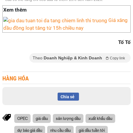
Xem thêm
Giá xăng
dầu đồng loạt tăng từ 15h chiều nay
Tố Tố
Theo
Doanh Nghiệp & Kinh Doanh
Copy link
HÀNG HÓA
Chia sẻ
OPEC
giá dầu
sản lượng dầu
xuất khẩu dầu
dự báo giá dầu
nhu cầu dầu
giá dầu tuần tới