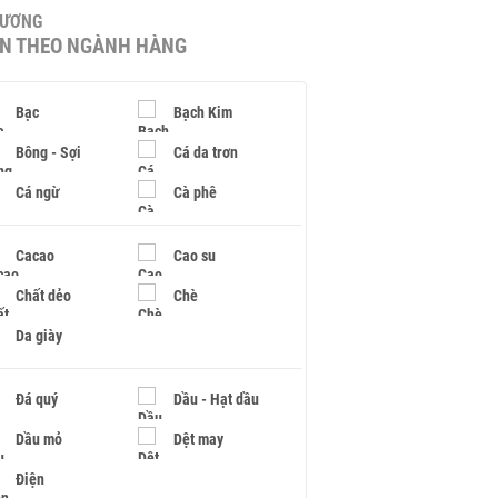
HƯƠNG
IN THEO NGÀNH HÀNG
Bạc
Bạch Kim
Bông - Sợi
Cá da trơn
Cá ngừ
Cà phê
Cacao
Cao su
Chất dẻo
Chè
Da giày
Đá quý
Dầu - Hạt dầu
Dầu mỏ
Dệt may
Điện