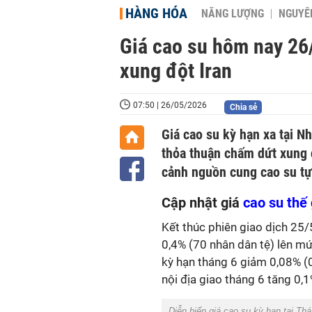
HÀNG HÓA
NĂNG LƯỢNG
NGUYÊN
Giá cao su hôm nay 26/
xung đột Iran
07:50 | 26/05/2026
Chia sẻ
Giá cao su kỳ hạn xa tại N
thỏa thuận chấm dứt xung độ
cảnh nguồn cung cao su tự 
Cập nhật giá
cao su thế 
Kết thúc phiên giao dịch 25/5
0,4% (70 nhân dân tệ) lên mứ
kỳ hạn tháng 6 giảm 0,08% (0
nội địa giao tháng 6 tăng 0,
Diễn biến giá cao su kỳ hạn tại T