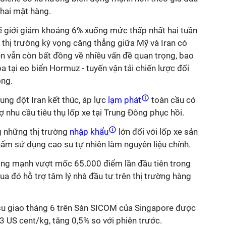
 hai mặt hàng.
hế giới giảm khoảng 6% xuống mức thấp nhất hai tuần
i thị trường kỳ vọng căng thẳng giữa Mỹ và Iran có
bên vẫn còn bất đồng về nhiều vấn đề quan trọng, bao
tại eo biển Hormuz - tuyến vận tải chiến lược đối
ông.
ung đột Iran kết thúc, áp lực
lạm phát
toàn cầu có
ợ nhu cầu tiêu thụ lốp xe tại Trung Đông phục hồi.
g những thị trường
nhập khẩu
lớn đối với lốp xe sản
ẩm sử dụng cao su tự nhiên làm nguyên liệu chính.
tăng mạnh vượt mốc 65.000 điểm lần đầu tiên trong
qua đó hỗ trợ tâm lý nhà đầu tư trên thị trường hàng
su giao tháng 6 trên Sàn SICOM của Singapore được
 US cent/kg, tăng 0,5% so với phiên trước.