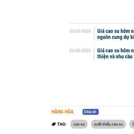
Giá cao su hôm n
23-05-2026
nguồn cung dự k
Giá cao su hôm n
22-05-2026
thiện và nhu cầu
HÀNG HÓA
Chia sẻ
cao su
xuất khẩu cao su
TAG: