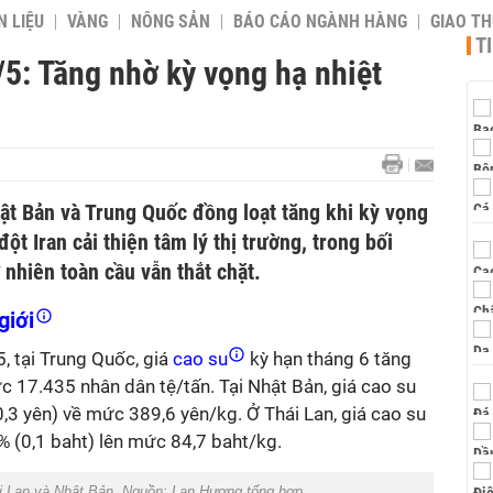
 LIỆU
VÀNG
NÔNG SẢN
BÁO CÁO NGÀNH HÀNG
GIAO T
T
5: Tăng nhờ kỳ vọng hạ nhiệt
hật Bản và Trung Quốc đồng loạt tăng khi kỳ vọng
t Iran cải thiện tâm lý thị trường, trong bối
nhiên toàn cầu vẫn thắt chặt.
giới
, tại Trung Quốc, giá
cao su
kỳ hạn tháng 6 tăng
c 17.435 nhân dân tệ/tấn. Tại Nhật Bản, giá cao su
,3 yên) về mức 389,6 yên/kg. Ở Thái Lan, giá cao su
1% (0,1 baht) lên mức 84,7 baht/kg.
hái Lan và Nhật Bản. Nguồn: Lan Hương tổng hợp