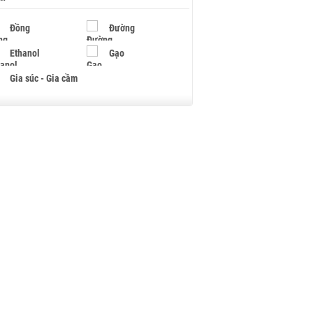
Đồng
Đường
Ethanol
Gạo
Gia súc - Gia cầm
Giấy
Gỗ
Hạt điều
Hồ tiêu - Hạt tiêu
Khí đốt
Kim loại khác
Mắc ca
Muối
Ngũ cốc
Nhựa - Hạt nhựa
Palladium
Phân bón