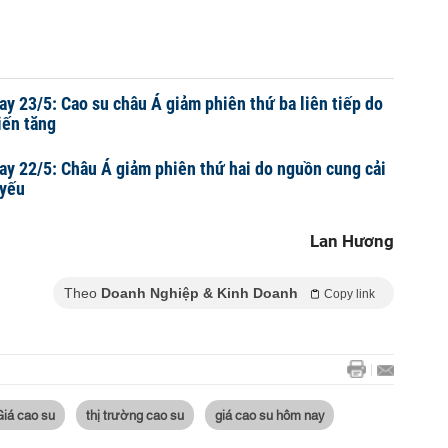
ay 23/5: Cao su châu Á giảm phiên thứ ba liên tiếp do
iến tăng
ay 22/5: Châu Á giảm phiên thứ hai do nguồn cung cải
 yếu
Lan Hương
Theo
Doanh Nghiệp & Kinh Doanh
Copy link
Giá cao su
thị trường cao su
giá cao su hôm nay