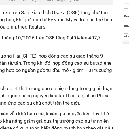
hạn xa trên Sàn Giao dịch Osaka (OSE) tăng nhờ tâm
àng hóa, khi giới đầu tư kỳ vọng Mỹ và Iran có thể tiến
òa bình, theo Reuters.
o tháng 10/2026 trên OSE tăng 0,49% lên 407,7
hượng Hải (SHFE), hợp đồng cao su giao tháng 9
dân tệ/tấn. Trong khi đó, hợp đồng cao su butadiene
tổng hợp có nguồn gốc từ dầu mỏ - giảm 1,01% xuống
 cho biết thị trường cao su hiện đang trong giai đoạn
hình nguồn cung nguyên liệu tại Thái Lan, châu Phi và
ng ứng cao su chủ chốt trên thế giới.
ện vẫn khá hạn chế, khiến giá nguyên liệu duy trì ở
 khả năng giảm giá của thị trường cao su tự nhiên.
tadiene có xu hướng biến động mạnh hơn theo giá dầu