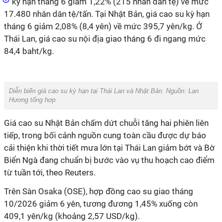
kỳ hạn tháng 6 giảm 1,22% (215 nhân dân tệ) về mức
17.480 nhân dân tệ/tấn. Tại Nhật Bản, giá cao su kỳ hạn
tháng 6 giảm 2,08% (8,4 yên) về mức 395,7 yên/kg. Ở
Thái Lan, giá cao su nội địa giao tháng 6 đi ngang mức
84,4 baht/kg.
Diễn biến giá cao su kỳ hạn tại Thái Lan và Nhật Bản. Nguồn: Lan
Hương tổng hợp
Giá cao su Nhật Bản chấm dứt chuỗi tăng hai phiên liên
tiếp, trong bối cảnh nguồn cung toàn cầu được dự báo
cải thiện khi thời tiết mưa lớn tại Thái Lan giảm bớt và Bờ
Biển Ngà đang chuẩn bị bước vào vụ thu hoạch cao điểm
từ tuần tới, theo Reuters.
Trên Sàn Osaka (OSE), hợp đồng cao su giao tháng
10/2026 giảm 6 yên, tương đương 1,45% xuống còn
409,1 yên/kg (khoảng 2,57 USD/kg).