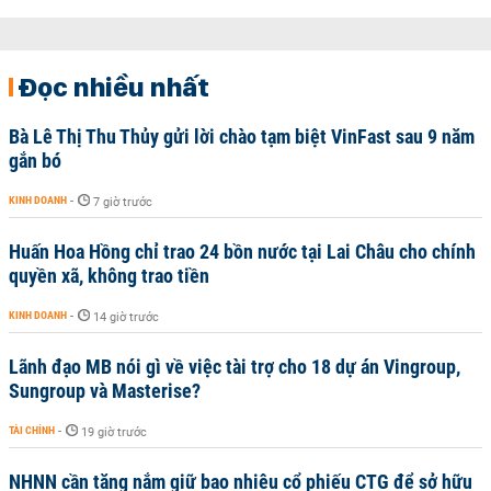
Đọc nhiều nhất
Bà Lê Thị Thu Thủy gửi lời chào tạm biệt VinFast sau 9 năm
gắn bó
KINH DOANH
-
7 giờ trước
Huấn Hoa Hồng chỉ trao 24 bồn nước tại Lai Châu cho chính
quyền xã, không trao tiền
KINH DOANH
-
14 giờ trước
Lãnh đạo MB nói gì về việc tài trợ cho 18 dự án Vingroup,
Sungroup và Masterise?
TÀI CHÍNH
-
19 giờ trước
NHNN cần tăng nắm giữ bao nhiêu cổ phiếu CTG để sở hữu