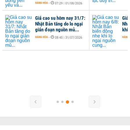
HÀNG HÓA
-
07:29 | 01/08/2026
Giá cao su hôm nay 31/7:
Giá
Nhật Bản tăng do lo ngại
Nhậ
gián đoạn nguồn mủ...
khi 
HÀNG HÓA
-
HÀNG
08:45 | 31/07/2026