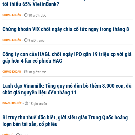
tối thiểu 65% VietinBank?
CHỨNG KHOÁN
-
10 giờ trước
Chứng khoán VIX chốt ngày chia cổ tức ngay trong tháng 8
CHỨNG KHOÁN
-
9 giờ trước
Công ty con của HAGL chốt ngày IPO gần 19 triệu cp với giá
gấp hơn 4 lần cổ phiếu HAG
CHỨNG KHOÁN
-
18 giờ trước
Lãnh đạo Vinamilk: Tăng quy mô đàn bò thêm 8.000 con, đã
chốt giá nguyên liệu đến tháng 11
DOANH NGHIỆP
-
15 giờ trước
Bị truy thu thuế đặc biệt, giới siêu giàu Trung Quốc hoảng
loạn bán tài sản, cổ phiếu
QUỐC TẾ