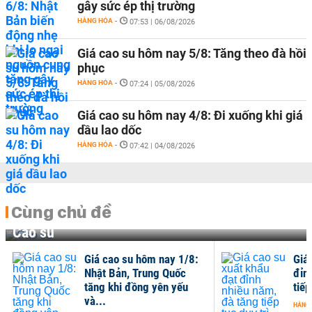
gây sức ép thị trường
HÀNG HÓA
-
07:53 | 06/08/2026
Giá cao su hôm nay 5/8: Tăng theo đà hồi
phục
HÀNG HÓA
-
07:24 | 05/08/2026
Giá cao su hôm nay 4/8: Đi xuống khi giá
dầu lao dốc
HÀNG HÓA
-
07:42 | 04/08/2026
Cùng chủ đề
Cao su
Giá cao su hôm nay 1/8:
Giá
Nhật Bản, Trung Quốc
đỉn
tăng khi đồng yên yếu
tiếp
và...
HÀNG