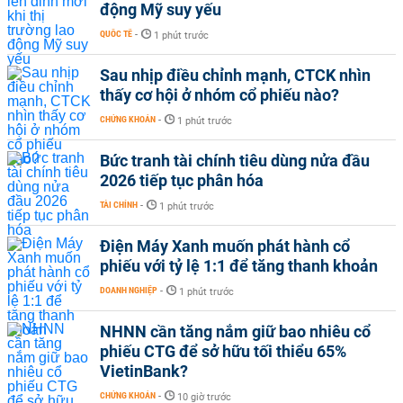
động Mỹ suy yếu
QUỐC TẾ
-
1 phút trước
Sau nhịp điều chỉnh mạnh, CTCK nhìn
thấy cơ hội ở nhóm cổ phiếu nào?
CHỨNG KHOÁN
-
1 phút trước
Bức tranh tài chính tiêu dùng nửa đầu
2026 tiếp tục phân hóa
TÀI CHÍNH
-
1 phút trước
Điện Máy Xanh muốn phát hành cổ
phiếu với tỷ lệ 1:1 để tăng thanh khoản
DOANH NGHIỆP
-
1 phút trước
NHNN cần tăng nắm giữ bao nhiêu cổ
phiếu CTG để sở hữu tối thiểu 65%
VietinBank?
CHỨNG KHOÁN
-
10 giờ trước