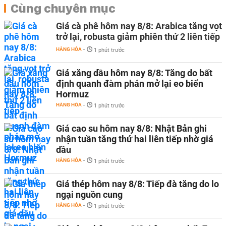
Cùng chuyên mục
Giá cà phê hôm nay 8/8: Arabica tăng vọt
trở lại, robusta giảm phiên thứ 2 liên tiếp
HÀNG HÓA
-
1 phút trước
Giá xăng dầu hôm nay 8/8: Tăng do bất
định quanh đàm phán mở lại eo biển
Hormuz
HÀNG HÓA
-
1 phút trước
Giá cao su hôm nay 8/8: Nhật Bản ghi
nhận tuần tăng thứ hai liên tiếp nhờ giá
dầu
HÀNG HÓA
-
1 phút trước
Giá thép hôm nay 8/8: Tiếp đà tăng do lo
ngại nguồn cung
HÀNG HÓA
-
1 phút trước