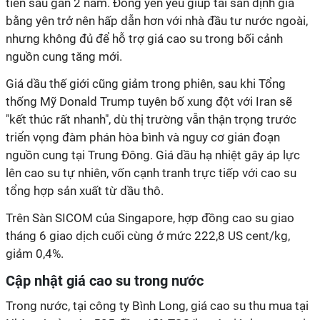
tiên sau gần 2 năm. Đồng yên yếu giúp tài sản định giá
bằng yên trở nên hấp dẫn hơn với nhà đầu tư nước ngoài,
nhưng không đủ để hỗ trợ giá cao su trong bối cảnh
nguồn cung tăng mới.
Giá dầu thế giới cũng giảm trong phiên, sau khi Tổng
thống Mỹ Donald Trump tuyên bố xung đột với Iran sẽ
"kết thúc rất nhanh", dù thị trường vẫn thận trọng trước
triển vọng đàm phán hòa bình và nguy cơ gián đoạn
nguồn cung tại Trung Đông. Giá dầu hạ nhiệt gây áp lực
lên cao su tự nhiên, vốn cạnh tranh trực tiếp với cao su
tổng hợp sản xuất từ dầu thô.
Trên Sàn SICOM của Singapore, hợp đồng cao su giao
tháng 6 giao dịch cuối cùng ở mức 222,8 US cent/kg,
giảm 0,4%.
Cập nhật giá cao su trong nước
Trong nước, tại công ty Bình Long, giá cao su thu mua tại