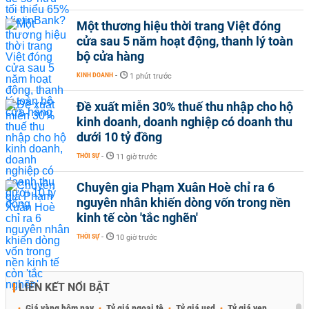
Một thương hiệu thời trang Việt đóng
cửa sau 5 năm hoạt động, thanh lý toàn
bộ cửa hàng
KINH DOANH
-
1 phút trước
Đề xuất miễn 30% thuế thu nhập cho hộ
kinh doanh, doanh nghiệp có doanh thu
dưới 10 tỷ đồng
THỜI SỰ
-
11 giờ trước
Chuyên gia Phạm Xuân Hoè chỉ ra 6
nguyên nhân khiến dòng vốn trong nền
kinh tế còn 'tắc nghẽn'
THỜI SỰ
-
10 giờ trước
LIÊN KẾT NỔI BẬT
Giá vàng hôm nay
Tỷ giá ngoại tệ
Tỷ giá usd
Tỷ giá yen