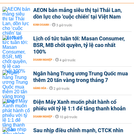
AEON bán mảng siêu thị tại Thái Lan,
dồn lực cho ‘cuộc chiến’ tại Việt Nam
KINH DOANH
-
3 giờ trước
Lịch cổ tức tuần tới: Masan Consumer,
BSR, MB chốt quyền, tỷ lệ cao nhất
100%
DOANH NGHIỆP
-
4 giờ trước
Ngân hàng Trung ương Trung Quốc mua
thêm 20 tấn vàng trong tháng 7
HÀNG HÓA
-
2 giờ trước
Điện Máy Xanh muốn phát hành cổ
phiếu với tỷ lệ 1:1 để tăng thanh khoản
DOANH NGHIỆP
-
10 giờ trước
Sau nhịp điều chỉnh mạnh, CTCK nhìn