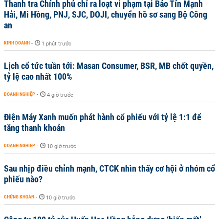
Thanh tra Chính phủ chỉ ra loạt vi phạm tại Bảo Tín Mạnh
Hải, Mi Hồng, PNJ, SJC, DOJI, chuyển hồ sơ sang Bộ Công
an
KINH DOANH
-
1 phút trước
Lịch cổ tức tuần tới: Masan Consumer, BSR, MB chốt quyền,
tỷ lệ cao nhất 100%
DOANH NGHIỆP
-
4 giờ trước
Điện Máy Xanh muốn phát hành cổ phiếu với tỷ lệ 1:1 để
tăng thanh khoản
DOANH NGHIỆP
-
10 giờ trước
Sau nhịp điều chỉnh mạnh, CTCK nhìn thấy cơ hội ở nhóm cổ
phiếu nào?
CHỨNG KHOÁN
-
10 giờ trước