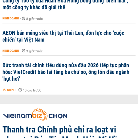
Công ty 100 tỷ của Huấn Hoa Hồng bỗng dưng ‘biến mất’,
một công ty khác đã giải thể
KINH DOANH
-
8 giờ trước
AEON bán mảng siêu thị tại Thái Lan, dồn lực cho ‘cuộc
chiến’ tại Việt Nam
KINH DOANH
-
3 giờ trước
Bức tranh tài chính tiêu dùng nửa đầu 2026 tiếp tục phân
hóa: VietCredit báo lãi tăng ba chữ số, ông lớn đầu ngành
'hụt hơi'
TÀI CHÍNH
-
10 giờ trước
Thanh tra Chính phủ chỉ ra loạt vi