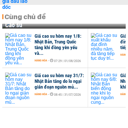
Cùng chủ đề
Cao su
Giá cao su hôm nay 1/8:
Giá
Nhật Bản, Trung Quốc
đỉn
tăng khi đồng yên yếu
tiếp
và...
HÀNG
HÀNG HÓA
-
07:29 | 01/08/2026
Giá cao su hôm nay 31/7:
Giá
Nhật Bản tăng do lo ngại
Nhậ
gián đoạn nguồn mủ...
khi 
HÀNG HÓA
-
HÀNG
08:45 | 31/07/2026