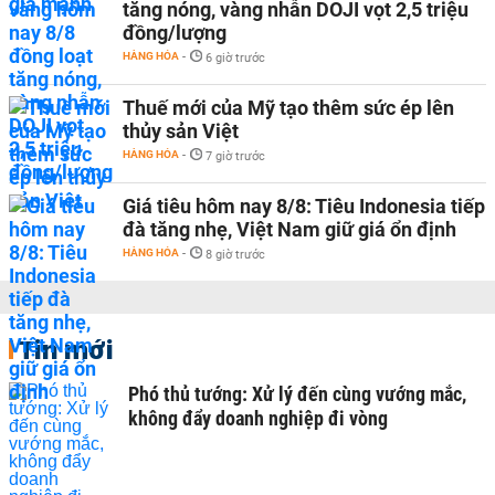
tăng nóng, vàng nhẫn DOJI vọt 2,5 triệu
đồng/lượng
HÀNG HÓA
-
6 giờ trước
Thuế mới của Mỹ tạo thêm sức ép lên
thủy sản Việt
HÀNG HÓA
-
7 giờ trước
Giá tiêu hôm nay 8/8: Tiêu Indonesia tiếp
đà tăng nhẹ, Việt Nam giữ giá ổn định
HÀNG HÓA
-
8 giờ trước
Tin mới
Phó thủ tướng: Xử lý đến cùng vướng mắc,
không đẩy doanh nghiệp đi vòng