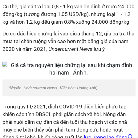
Cụ thể, giá cá tra loại 0,8 - 1 kg vẫn ổn định ở mức 24.000
đồng/kg (tương đương 1,05 USD/kg), nhưng loại 1 - 1,2
kg và hơn 1,2 kg đều giảm 0,8% xuống 24.000 đồng/kg.
Dù có dấu hiệu chững lại vào giữa tháng 12, giá cá tra thu
mua tại chân ruộng vẫn cao hơn mặt bằng giá của năm
2020 và năm 2021,
Undercurrent News
lưu ý.
(Nguồn:
Undercurrent News
, Việt hóa:
Hoàng Anh
)
Trong quý III/2021, dịch COVID-19 diễn biến phức tạp
khiến các tỉnh ĐBSCL phải giãn cách xã hội. Nông dân
phải nuôi cầm cự đàn cá đến tuổi thu hoạch vì các nhà
máy chế biến thủy sản phải tạm đóng cửa hoặc hoạt
động 3 tại chỗ, khiến công suất lẫn
lực lượng lao động