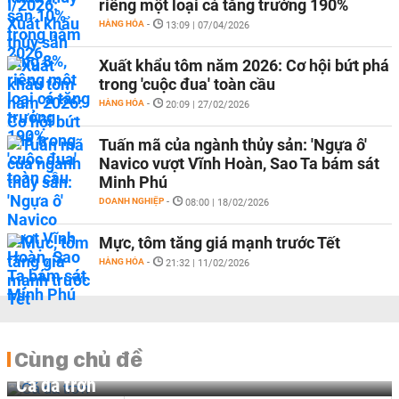
riêng một loại cá tăng trưởng 190%
HÀNG HÓA
-
13:09 | 07/04/2026
Xuất khẩu tôm năm 2026: Cơ hội bứt phá
trong 'cuộc đua' toàn cầu
HÀNG HÓA
-
20:09 | 27/02/2026
Tuấn mã của ngành thủy sản: 'Ngựa ô'
Navico vượt Vĩnh Hoàn, Sao Ta bám sát
Minh Phú
DOANH NGHIỆP
-
08:00 | 18/02/2026
Mực, tôm tăng giá mạnh trước Tết
HÀNG HÓA
-
21:32 | 11/02/2026
Cùng chủ đề
Cá da trơn