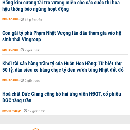
Hãng kim cương tài trợ vương miện cho các cuộc thi hoa
hậu thông báo ngừng hoạt động
KINH DOANH
-
12 giờ trước
Con gái tỷ phú Phạm Nhật Vượng lần đầu tham gia vào hệ
sinh thái Vingroup
KINH DOANH
-
7 giờ trước
Khối tài sản hàng trăm tỷ của Huấn Hoa Hồng: Từ biệt thự
50 tỷ, dàn siêu xe hàng chục tỷ đến vườn tùng Nhật đắt đỏ
KINH DOANH
-
2 giờ trước
Hoá chất Đức Giang công bố hai ứng viên HĐQT, cổ phiếu
DGC tăng trần
DOANH NGHIỆP
-
12 giờ trước