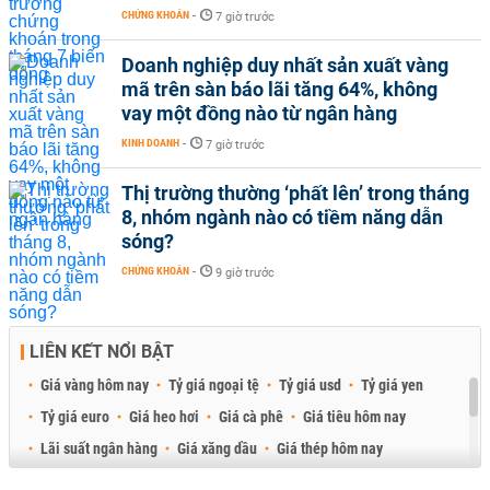
CHỨNG KHOÁN
-
7 giờ trước
Doanh nghiệp duy nhất sản xuất vàng
mã trên sàn báo lãi tăng 64%, không
vay một đồng nào từ ngân hàng
KINH DOANH
-
7 giờ trước
Thị trường thường ‘phất lên’ trong tháng
8, nhóm ngành nào có tiềm năng dẫn
sóng?
CHỨNG KHOÁN
-
9 giờ trước
LIÊN KẾT NỔI BẬT
Giá vàng hôm nay
Tỷ giá ngoại tệ
Tỷ giá usd
Tỷ giá yen
Tỷ giá euro
Giá heo hơi
Giá cà phê
Giá tiêu hôm nay
Lãi suất ngân hàng
Giá xăng dầu
Giá thép hôm nay
Giá sầu riêng
Giá thịt heo
Giá gạo
Giá cao su