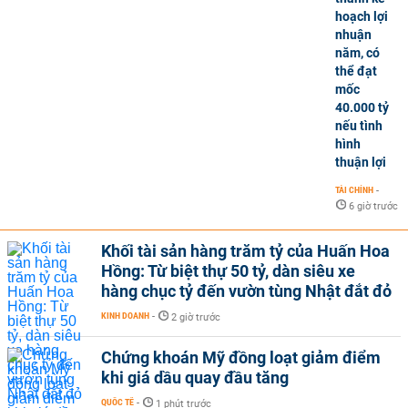
hoạch lợi
nhuận
năm, có
thể đạt
mốc
40.000 tỷ
nếu tình
hình
thuận lợi
TÀI CHÍNH
-
6 giờ trước
Khối tài sản hàng trăm tỷ của Huấn Hoa
Hồng: Từ biệt thự 50 tỷ, dàn siêu xe
hàng chục tỷ đến vườn tùng Nhật đắt đỏ
KINH DOANH
-
2 giờ trước
Chứng khoán Mỹ đồng loạt giảm điểm
khi giá dầu quay đầu tăng
QUỐC TẾ
-
1 phút trước