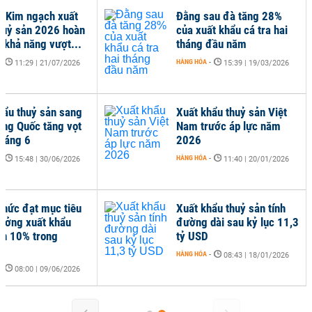
 Kim ngạch xuất
Đằng sau đà tăng 28%
huỷ sản 2026 hoàn
của xuất khẩu cá tra hai
ó khả năng vượt...
tháng đầu năm
-
HÀNG HÓA
-
11:29 | 21/07/2026
15:39 | 19/03/2026
hẩu thuỷ sản sang
Xuất khẩu thuỷ sản Việt
ung Quốc tăng vọt
Nam trước áp lực năm
tháng 6
2026
-
HÀNG HÓA
-
15:48 | 30/06/2026
11:40 | 20/01/2026
thức đạt mục tiêu
Xuất khẩu thuỷ sản tính
rưởng xuất khẩu
đường dài sau kỷ lục 11,3
ản 10% trong
tỷ USD
HÀNG HÓA
-
08:43 | 18/01/2026
-
08:00 | 09/06/2026