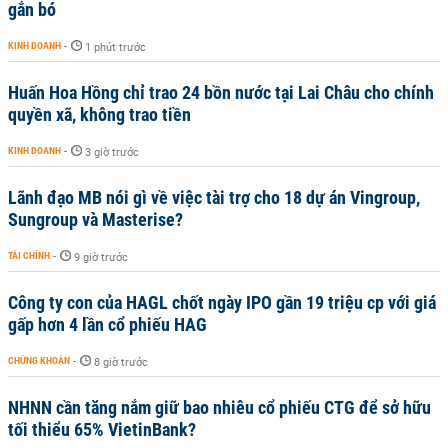
gắn bó
KINH DOANH
-
1 phút trước
Huấn Hoa Hồng chỉ trao 24 bồn nước tại Lai Châu cho chính
quyền xã, không trao tiền
KINH DOANH
-
3 giờ trước
Lãnh đạo MB nói gì về việc tài trợ cho 18 dự án Vingroup,
Sungroup và Masterise?
TÀI CHÍNH
-
9 giờ trước
Công ty con của HAGL chốt ngày IPO gần 19 triệu cp với giá
gấp hơn 4 lần cổ phiếu HAG
CHỨNG KHOÁN
-
8 giờ trước
NHNN cần tăng nắm giữ bao nhiêu cổ phiếu CTG để sở hữu
tối thiểu 65% VietinBank?