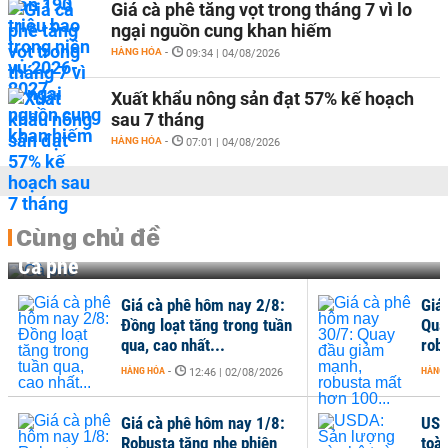
Giá cà phê tăng vọt trong tháng 7 vì lo
ngại nguồn cung khan hiếm
HÀNG HÓA
-
09:34 | 04/08/2026
Xuất khẩu nông sản đạt 57% kế hoạch
sau 7 tháng
HÀNG HÓA
-
07:01 | 04/08/2026
Cùng chủ đề
Cà phê
Giá cà phê hôm nay 2/8:
Giá
Đồng loạt tăng trong tuần
Qua
qua, cao nhất...
rob
HÀNG HÓA
-
HÀNG
12:46 | 02/08/2026
Giá cà phê hôm nay 1/8:
USD
Robusta tăng nhẹ phiên
toàn