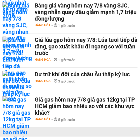
Bảng giá vàng hôm nay 7/8 vàng SJC,
vàng nhẫn quay đầu giảm mạnh 1,7 triệu
đồng/lượng
HÀNG HÓA
-
1 giờ trước
Giá lúa gạo hôm nay 7/8: Lúa tươi tiếp đà
tăng, gạo xuất khẩu đi ngang so với tuần
trước
HÀNG HÓA
-
1 giờ trước
Dự trữ khí đốt của châu Âu thấp kỷ lục
HÀNG HÓA
-
3 giờ trước
Giá gas hôm nay 7/8 giá gas 12kg tại TP
HCM giảm bao nhiêu so với các khu vực
khác?
HÀNG HÓA
-
5 giờ trước