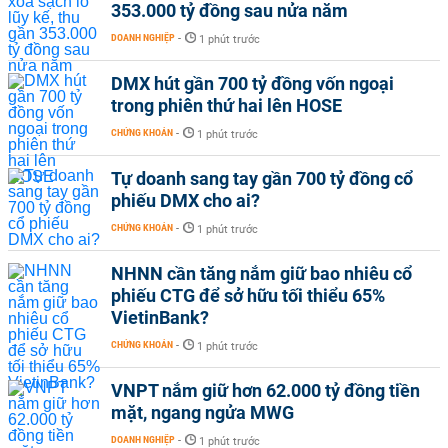
353.000 tỷ đồng sau nửa năm
DOANH NGHIỆP
-
1 phút trước
DMX hút gần 700 tỷ đồng vốn ngoại
trong phiên thứ hai lên HOSE
CHỨNG KHOÁN
-
1 phút trước
Tự doanh sang tay gần 700 tỷ đồng cổ
phiếu DMX cho ai?
CHỨNG KHOÁN
-
1 phút trước
NHNN cần tăng nắm giữ bao nhiêu cổ
phiếu CTG để sở hữu tối thiểu 65%
VietinBank?
CHỨNG KHOÁN
-
1 phút trước
VNPT nắm giữ hơn 62.000 tỷ đồng tiền
mặt, ngang ngửa MWG
DOANH NGHIỆP
-
1 phút trước