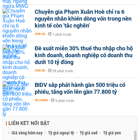
Chuyên gia Phạm Xuân Hoè chỉ ra 6
nguyên nhân khiến dòng vốn trong nền
kinh tế còn 'tắc nghẽn'
THỜI SỰ
-
1 phút trước
Đề xuất miễn 30% thuế thu nhập cho hộ
kinh doanh, doanh nghiệp có doanh thu
dưới 10 tỷ đồng
THỜI SỰ
-
35 phút trước
BIDV sắp phát hành gần 500 triệu cổ
phiếu, tăng vốn lên gần 77.800 tỷ
TÀI CHÍNH
-
9 phút trước
LIÊN KẾT NỔI BẬT
Giá vàng hôm nay
Tỷ giá ngoại tệ
Tỷ giá usd
Tỷ giá yen