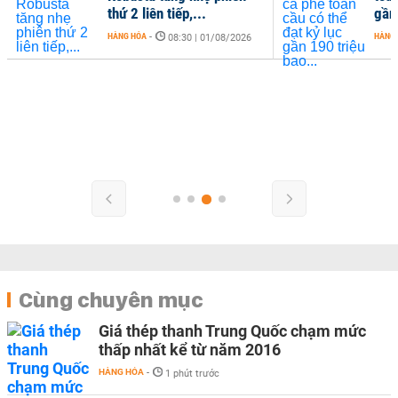
thứ 2 liên tiếp,...
gần 
HÀNG HÓA
-
HÀNG
08:30 | 01/08/2026
Cùng chuyên mục
Giá thép thanh Trung Quốc chạm mức
thấp nhất kể từ năm 2016
HÀNG HÓA
-
1 phút trước