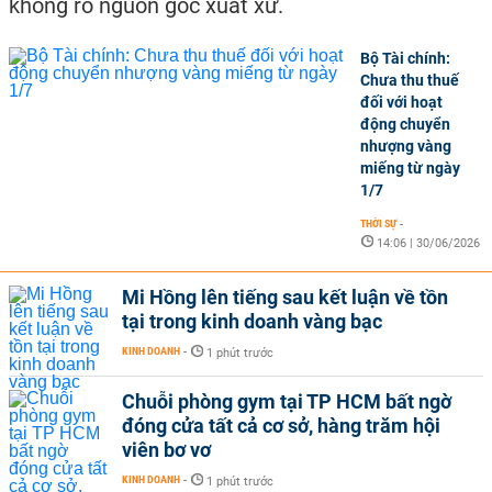
không rõ nguồn gốc xuất xứ.
Bộ Tài chính:
Chưa thu thuế
đối với hoạt
động chuyển
nhượng vàng
miếng từ ngày
1/7
THỜI SỰ
-
14:06 | 30/06/2026
Mi Hồng lên tiếng sau kết luận về tồn
tại trong kinh doanh vàng bạc
KINH DOANH
-
1 phút trước
Chuỗi phòng gym tại TP HCM bất ngờ
đóng cửa tất cả cơ sở, hàng trăm hội
viên bơ vơ
KINH DOANH
-
1 phút trước