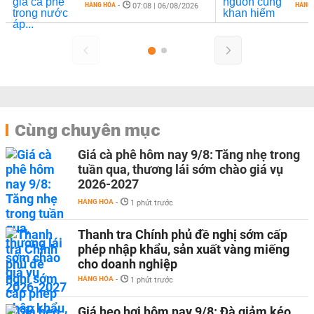
HÀNG HÓA
-
HÀNG
07:08 | 06/08/2026
Cùng chuyên mục
Giá cà phê hôm nay 9/8: Tăng nhẹ trong
tuần qua, thương lái sớm chào giá vụ
2026-2027
HÀNG HÓA
-
1 phút trước
Thanh tra Chính phủ đề nghị sớm cấp
phép nhập khẩu, sản xuất vàng miếng
cho doanh nghiệp
HÀNG HÓA
-
1 phút trước
Giá heo hơi hôm nay 9/8: Đà giảm kéo