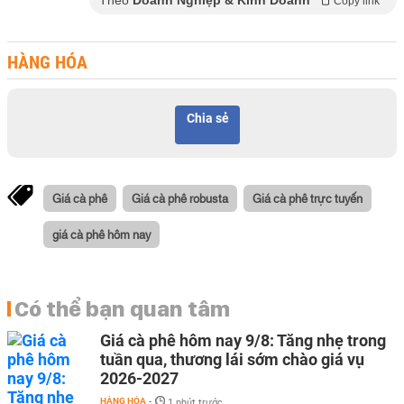
Theo
Doanh Nghiệp & Kinh Doanh
Copy link
HÀNG HÓA
Chia sẻ
Giá cà phê
Giá cà phê robusta
Giá cà phê trực tuyến
giá cà phê hôm nay
Có thể bạn quan tâm
Giá cà phê hôm nay 9/8: Tăng nhẹ trong
tuần qua, thương lái sớm chào giá vụ
2026-2027
HÀNG HÓA
-
1 phút trước