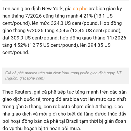
Tên sàn giao dịch New York, giá
cà phê
arabica giao kỳ
hạn tháng 7/2026 cũng tăng mạnh 4,21% (13,1 US
cent/pound), lên mức 324,3 US cent/pound. Hợp đồng
giao tháng 9/2026 tăng 4,54% (13,45 US cent/pound),
đạt 309,9 US cent/pound; hợp đồng giao tháng 11/2026
tăng 4,52% (12,75 US cent/pound), lên 294,85 US
cent/pound.
Giá cà phê arabica trên sàn New York trong phiên giao dịch ngày 1/7.
(Nguồn: giacaphe.com)
Theo Reuters, giá cà phê tiếp tục tăng mạnh trên các sàn
giao dịch quốc tế, trong đó arabica vọt lên mức cao nhất
trong gần 5 tháng, còn robusta chạm đỉnh 4 tháng. Các
nhà giao dịch và môi giới cho biết đà tăng được thúc đẩy
bởi hoạt động bán cà phê tại Brazil tạm thời bị gián đoạn
do vụ thu hoạch bị trì hoãn bởi mưa.