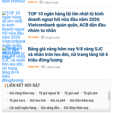
QUỐC TẾ
-
1 phút trước
TOP 10 ngân hàng lãi lớn nhất từ kinh
doanh ngoại hối nửa đầu năm 2026:
Vietcombank quán quân, ACB dẫn đầu
nhóm tư nhân
TÀI CHÍNH
-
15 giờ trước
Bảng giá vàng hôm nay 9/8 vàng SJC
và nhẫn tròn leo dốc, nữ trang tăng tới 6
triệu đồng/lượng
HÀNG HÓA
-
1 phút trước
LIÊN KẾT NỔI BẬT
Giá vàng hôm nay
Tỷ giá ngoại tệ
Tỷ giá usd
Tỷ giá yen
Tỷ giá euro
Giá heo hơi
Giá cà phê
Giá tiêu hôm nay
Lãi suất ngân hàng
Giá xăng dầu
Giá thép hôm nay