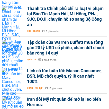
Thanh tra Chính phủ chỉ ra loạt vi phạm
tại Bảo Tín Mạnh Hải, Mi Hồng, PNJ,
SJC, DOJI, chuyển hồ sơ sang Bộ Công
an
KINH DOANH
-
8 giờ trước
Tập đoàn của Warren Buffett mua ròng
gần 20 tỷ USD cổ phiếu, chấm dứt chuỗi
bán ròng 14 quý
QUỐC TẾ
-
1 phút trước
Lịch cổ tức tuần tới: Masan Consumer,
BSR, MB chốt quyền, tỷ lệ cao nhất
100%
DOANH NGHIỆP
-
15 giờ trước
Iran đòi Mỹ rút quân để mở lại eo biển
Hormuz