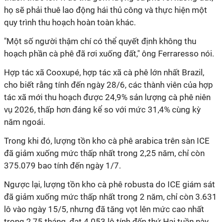
họ sẽ phải thuê lao động hái thủ công và thực hiện một
quy trình thu hoạch hoàn toàn khác.
"Một số người thậm chí có thể quyết định không thu
hoạch phần cà phê đã rơi xuống đất," ông Ferraresso nói.
Hợp tác xã Cooxupé, hợp tác xã cà phê lớn nhất Brazil,
cho biết rằng tính đến ngày 28/6, các thành viên của hợp
tác xã mới thu hoạch được 24,9% sản lượng cà phê niên
vụ 2026, thấp hơn đáng kể so với mức 31,4% cùng kỳ
năm ngoái.
Trong khi đó, lượng tồn kho cà phê arabica trên sàn ICE
đã giảm xuống mức thấp nhất trong 2,25 năm, chỉ còn
375.079 bao tính đến ngày 1/7.
Ngược lại, lượng tồn kho cà phê robusta do ICE giám sát
đã giảm xuống mức thấp nhất trong 2 năm, chỉ còn 3.631
lô vào ngày 15/5, nhưng đã tăng vọt lên mức cao nhất
trong 2,75 tháng, đạt 4.053 lô tính đến thứ Hai tuần này.