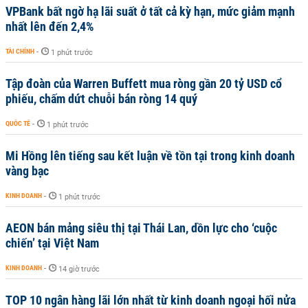
VPBank bất ngờ hạ lãi suất ở tất cả kỳ hạn, mức giảm mạnh
nhất lên đến 2,4%
TÀI CHÍNH
-
1 phút trước
Tập đoàn của Warren Buffett mua ròng gần 20 tỷ USD cổ
phiếu, chấm dứt chuỗi bán ròng 14 quý
QUỐC TẾ
-
1 phút trước
Mi Hồng lên tiếng sau kết luận về tồn tại trong kinh doanh
vàng bạc
KINH DOANH
-
1 phút trước
AEON bán mảng siêu thị tại Thái Lan, dồn lực cho ‘cuộc
chiến’ tại Việt Nam
KINH DOANH
-
14 giờ trước
TOP 10 ngân hàng lãi lớn nhất từ kinh doanh ngoại hối nửa