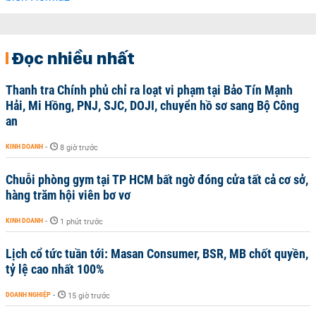
Đọc nhiều nhất
Thanh tra Chính phủ chỉ ra loạt vi phạm tại Bảo Tín Mạnh
Hải, Mi Hồng, PNJ, SJC, DOJI, chuyển hồ sơ sang Bộ Công
an
KINH DOANH
-
8 giờ trước
Chuỗi phòng gym tại TP HCM bất ngờ đóng cửa tất cả cơ sở,
hàng trăm hội viên bơ vơ
KINH DOANH
-
1 phút trước
Lịch cổ tức tuần tới: Masan Consumer, BSR, MB chốt quyền,
tỷ lệ cao nhất 100%
DOANH NGHIỆP
-
15 giờ trước