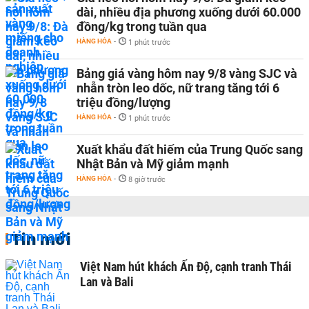
dài, nhiều địa phương xuống dưới 60.000
đồng/kg trong tuần qua
HÀNG HÓA
-
1 phút trước
Bảng giá vàng hôm nay 9/8 vàng SJC và
nhẫn tròn leo dốc, nữ trang tăng tới 6
triệu đồng/lượng
HÀNG HÓA
-
1 phút trước
Xuất khẩu đất hiếm của Trung Quốc sang
Nhật Bản và Mỹ giảm mạnh
HÀNG HÓA
-
8 giờ trước
Tin mới
Việt Nam hút khách Ấn Độ, cạnh tranh Thái
Lan và Bali