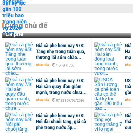
Cùng chủ đề
Cà phê
Giá cà phê hôm nay 9/8:
Giá
Tăng nhẹ trong tuần qua,
Hai
thương lái sớm chào...
mạn
HÀNG HÓA
-
HÀNG
1 phút trước
Giá cà phê hôm nay 7/8:
USD
Hai sàn quay đầu giảm
toàn
mạnh, trong nước chưa...
gần 
HÀNG HÓA
-
HÀNG
07:22 | 07/08/2026
Giá cà phê hôm nay 6/8:
Giá
Nối dài chuỗi tăng, giá cà
thán
phê trong nước áp...
cun