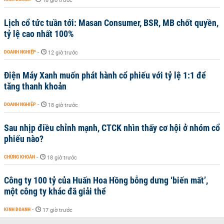
18 giờ trước
Lịch cổ tức tuần tới: Masan Consumer, BSR, MB chốt quyền,
tỷ lệ cao nhất 100%
DOANH NGHIỆP
-
12 giờ trước
Điện Máy Xanh muốn phát hành cổ phiếu với tỷ lệ 1:1 để
tăng thanh khoản
DOANH NGHIỆP
-
18 giờ trước
Sau nhịp điều chỉnh mạnh, CTCK nhìn thấy cơ hội ở nhóm cổ
phiếu nào?
CHỨNG KHOÁN
-
18 giờ trước
Công ty 100 tỷ của Huấn Hoa Hồng bỗng dưng ‘biến mất’,
một công ty khác đã giải thể
KINH DOANH
-
17 giờ trước