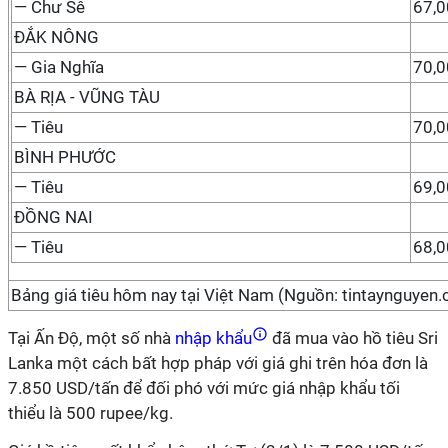
— Chư Sê
67,
ĐẮK NÔNG
— Gia Nghĩa
70,
BÀ RỊA - VŨNG TÀU
— Tiêu
70,
BÌNH PHƯỚC
— Tiêu
69,
ĐỒNG NAI
— Tiêu
68,
Bảng giá tiêu hôm nay tại Việt Nam (Nguồn: tintaynguyen
Tại Ấn Độ, một số nhà
nhập khẩu
đã mua vào hồ tiêu Sri
Lanka một cách bất hợp pháp với giá ghi trên hóa đơn là
7.850 USD/tấn để đối phó với mức giá nhập khẩu tối
thiểu là 500 rupee/kg.