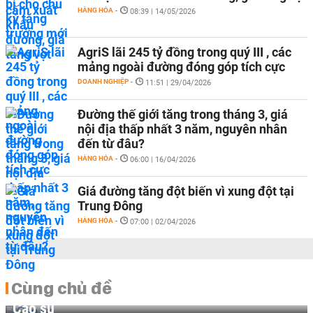
HÀNG HÓA
-
08:39 | 14/05/2026
AgriS lãi 245 tỷ đồng trong quý III , các
mảng ngoài đường đóng góp tích cực
DOANH NGHIỆP
-
11:51 | 29/04/2026
Đường thế giới tăng trong tháng 3, giá
nội địa thấp nhất 3 năm, nguyên nhân
đến từ đâu?
HÀNG HÓA
-
06:00 | 16/04/2026
Giá đường tăng đột biến vì xung đột tại
Trung Đông
HÀNG HÓA
-
07:00 | 02/04/2026
Cùng chủ đề
Cao su