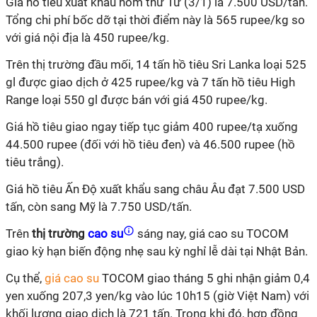
Giá hồ tiêu xuất khẩu hôm thứ Tư (3/1) là 7.500 USD/tấn.
Tổng chi phí bốc dỡ tại thời điểm này là 565 rupee/kg so
với giá nội địa là 450 rupee/kg.
Trên thị trường đầu mối, 14 tấn hồ tiêu Sri Lanka loại 525
gl được giao dịch ở 425 rupee/kg và 7 tấn hồ tiêu High
Range loại 550 gl được bán với giá 450 rupee/kg.
Giá hồ tiêu giao ngay tiếp tục giảm 400 rupee/tạ xuống
44.500 rupee (đối với hồ tiêu đen) và 46.500 rupee (hồ
tiêu trắng).
Giá hồ tiêu Ấn Độ xuất khẩu sang châu Âu đạt 7.500 USD
tấn, còn sang Mỹ là 7.750 USD/tấn.
Trên
thị trường
cao su
sáng nay, giá cao su TOCOM
giao kỳ hạn biến động nhẹ sau kỳ nghỉ lễ dài tại Nhật Bản.
Cụ thể,
giá cao su
TOCOM giao tháng 5 ghi nhận giảm 0,4
yen xuống 207,3 yen/kg vào lúc 10h15 (giờ Việt Nam) với
khối lượng giao dịch là 721 tấn. Trong khi đó, hợp đồng