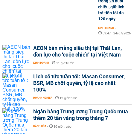
trong 2h buổi
chiều, giữ lịch
trả tiền tối đa
120 ngày
KINH DOANH
-
09:47 | 24/07/2026
AEON bán mảng siêu thị tại Thái Lan,
dồn lực cho ‘cuộc chiến’ tại Việt Nam
KINH DOANH
-
11 giờ trước
Lịch cổ tức tuần tới: Masan Consumer,
BSR, MB chốt quyền, tỷ lệ cao nhất
100%
DOANH NGHIỆP
-
12 giờ trước
Ngân hàng Trung ương Trung Quốc mua
thêm 20 tấn vàng trong tháng 7
HÀNG HÓA
-
10 giờ trước