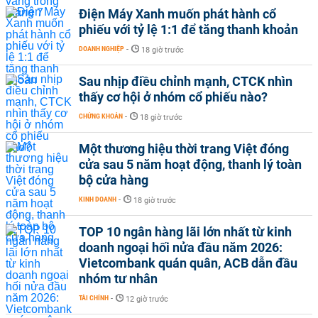
Điện Máy Xanh muốn phát hành cổ
phiếu với tỷ lệ 1:1 để tăng thanh khoản
DOANH NGHIỆP
-
18 giờ trước
Sau nhịp điều chỉnh mạnh, CTCK nhìn
thấy cơ hội ở nhóm cổ phiếu nào?
CHỨNG KHOÁN
-
18 giờ trước
Một thương hiệu thời trang Việt đóng
cửa sau 5 năm hoạt động, thanh lý toàn
bộ cửa hàng
KINH DOANH
-
18 giờ trước
TOP 10 ngân hàng lãi lớn nhất từ kinh
doanh ngoại hối nửa đầu năm 2026:
Vietcombank quán quân, ACB dẫn đầu
nhóm tư nhân
TÀI CHÍNH
-
12 giờ trước