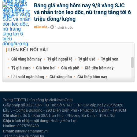
Bảng giá vàng hôm nay 9/8 vàng SJC
và nhẫn tròn leo dốc, nữ trang tăng tới 6
triệu đồng/lượng
HÀNG HÓA
-
1 phút trước
LIÊN KẾT NỔI BẬT
Giá vàng hôm nay
Tỷ giá ngoại tệ
Tỷ giá usd
Tỷ giá yen
Tỷ giá euro
Giá heo hơi
Giá cà phê
Giá tiêu hôm nay
Lãi suất ngân hàng
Giá xăng dầu
Giá thép hôm nay
Giá sầu riêng
Giá thịt heo
Giá gạo
Giá cao su
Best Retail Brokers
Diễn đàn đầu tư Việt Nam 2026
Trang TTĐTTH của công ty VietNewsCorp
Giấy phép số 3323/GP-TTĐT do Sở VH&TT TP.HCM cấp ngày 20/3/2026
Lầu 5 - Compa Building - 293 Điện Biên Phủ - Phường Gia Định - TP.HCM
Chi nhánh:
Số 5 - Khu 38A Trần Phú - Phường Ba Đình - TP. Hà Nội
Chịu trách nhiệm nội dung:
Hoàng Hữu Lợi
Hotline:
0975798489
Email:
info@vietnambiz.vn
Trách nhiệm về thông tin