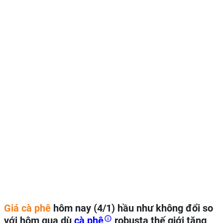
Giá cà phê
hôm nay (4/1) hầu như không đổi so
với hôm qua dù
cà phê
robusta thế giới tăng