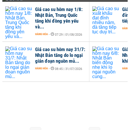
Giá cao su hôm nay 1/8:
Giá
Nhật Bản, Trung Quốc
đỉn
tăng khi đồng yên yếu
tiếp
và...
HÀNG
HÀNG HÓA
-
07:29 | 01/08/2026
Giá cao su hôm nay 31/7:
Giá
Nhật Bản tăng do lo ngại
Nhậ
gián đoạn nguồn mủ...
khi 
HÀNG HÓA
-
HÀNG
08:45 | 31/07/2026