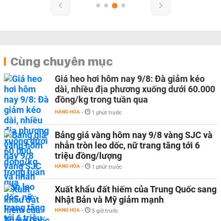
Cùng chuyên mục
Giá heo hơi hôm nay 9/8: Đà giảm kéo
dài, nhiều địa phương xuống dưới 60.000
đồng/kg trong tuần qua
HÀNG HÓA
-
1 phút trước
Bảng giá vàng hôm nay 9/8 vàng SJC và
nhẫn tròn leo dốc, nữ trang tăng tới 6
triệu đồng/lượng
HÀNG HÓA
-
1 phút trước
Xuất khẩu đất hiếm của Trung Quốc sang
Nhật Bản và Mỹ giảm mạnh
HÀNG HÓA
-
5 giờ trước