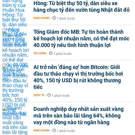
Hồng: Từ biệt thự 50 tỷ, dàn siêu xe
hàng chục tỷ đến vườn tùng Nhật đắt đỏ
KINH DOANH
-
1 phút trước
Tổng Giám đốc MB: Tự tin hoàn thành
kế hoạch lợi nhuận năm, có thể đạt mốc
40.000 tỷ nếu tình hình thuận lợi
TÀI CHÍNH
-
1 phút trước
AI trở nên 'đáng sợ' hơn Bitcoin: Giới
đầu tư tháo chạy vì thị trường bốc hơi
40%, 150 tỷ USD bị rút không thương
tiếc
QUỐC TẾ
-
1 phút trước
Doanh nghiệp duy nhất sản xuất vàng
mã trên sàn báo lãi tăng 64%, không
vay một đồng nào từ ngân hàng
KINH DOANH
-
1 phút trước