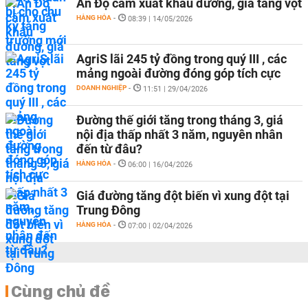
Ấn Độ cấm xuất khẩu đường, giá tăng vọt
HÀNG HÓA
-
08:39 | 14/05/2026
AgriS lãi 245 tỷ đồng trong quý III , các
mảng ngoài đường đóng góp tích cực
DOANH NGHIỆP
-
11:51 | 29/04/2026
Đường thế giới tăng trong tháng 3, giá
nội địa thấp nhất 3 năm, nguyên nhân
đến từ đâu?
HÀNG HÓA
-
06:00 | 16/04/2026
Giá đường tăng đột biến vì xung đột tại
Trung Đông
HÀNG HÓA
-
07:00 | 02/04/2026
Cùng chủ đề