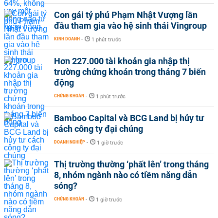
Con gái tỷ phú Phạm Nhật Vượng lần
đầu tham gia vào hệ sinh thái Vingroup
KINH DOANH
-
1 phút trước
Hơn 227.000 tài khoản gia nhập thị
trường chứng khoán trong tháng 7 biến
động
CHỨNG KHOÁN
-
1 phút trước
Bamboo Capital và BCG Land bị hủy tư
cách công ty đại chúng
DOANH NGHIỆP
-
1 giờ trước
Thị trường thường ‘phất lên’ trong tháng
8, nhóm ngành nào có tiềm năng dẫn
sóng?
CHỨNG KHOÁN
-
1 giờ trước