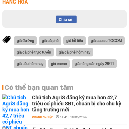
HÀNG HÓA
Chia sẻ
giá đường
giá cà phê
giá hồ tiêu
giá cao su TOCOM
giá cà phê trực tuyến
giá cà phê hôm nay
giá tiêu hôm nay
giá cacao
giá nông sản ngày 28/11
Có thể bạn quan tâm
Chủ tịch AgriS đăng ký mua hơn 42,7
triệu cổ phiếu SBT, chuẩn bị cho chu kỳ
tăng trưởng mới
DOANH NGHIỆP
-
14:41 | 18/05/2026