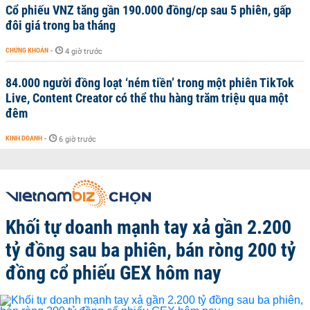
Cổ phiếu VNZ tăng gần 190.000 đồng/cp sau 5 phiên, gấp
đôi giá trong ba tháng
CHỨNG KHOÁN
-
4 giờ trước
84.000 người đồng loạt ‘ném tiền’ trong một phiên TikTok
Live, Content Creator có thể thu hàng trăm triệu qua một
đêm
KINH DOANH
-
6 giờ trước
Khối tự doanh mạnh tay xả gần 2.200
tỷ đồng sau ba phiên, bán ròng 200 tỷ
đồng cổ phiếu GEX hôm nay