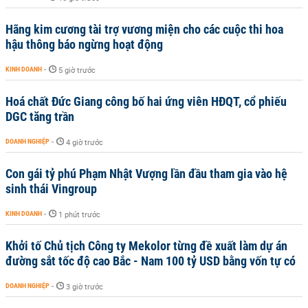
Hãng kim cương tài trợ vương miện cho các cuộc thi hoa
hậu thông báo ngừng hoạt động
KINH DOANH
-
5 giờ trước
Hoá chất Đức Giang công bố hai ứng viên HĐQT, cổ phiếu
DGC tăng trần
DOANH NGHIỆP
-
4 giờ trước
Con gái tỷ phú Phạm Nhật Vượng lần đầu tham gia vào hệ
sinh thái Vingroup
KINH DOANH
-
1 phút trước
Khởi tố Chủ tịch Công ty Mekolor từng đề xuất làm dự án
đường sắt tốc độ cao Bắc - Nam 100 tỷ USD bằng vốn tự có
DOANH NGHIỆP
-
3 giờ trước