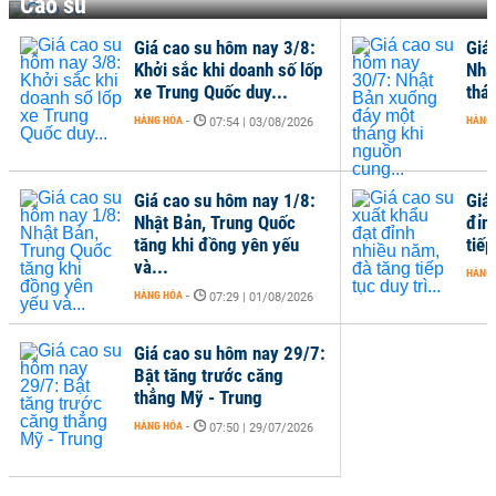
Cao su
Giá cao su hôm nay 3/8:
Giá
Khởi sắc khi doanh số lốp
Nhậ
xe Trung Quốc duy...
thá
HÀNG HÓA
-
HÀNG
07:54 | 03/08/2026
Giá cao su hôm nay 1/8:
Giá
Nhật Bản, Trung Quốc
đỉn
tăng khi đồng yên yếu
tiếp
và...
HÀNG
HÀNG HÓA
-
07:29 | 01/08/2026
Giá cao su hôm nay 29/7:
Bật tăng trước căng
thẳng Mỹ - Trung
HÀNG HÓA
-
07:50 | 29/07/2026