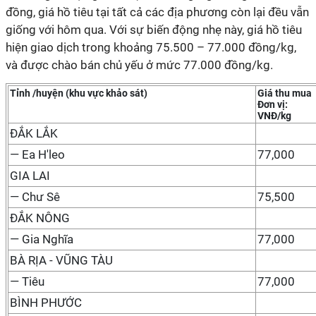
đồng, giá hồ tiêu tại tất cả các địa phương còn lại đều vẫn
giống với hôm qua. Với sự biến động nhẹ này, giá hồ tiêu
hiện giao dịch trong khoảng 75.500 – 77.000 đồng/kg,
và được chào bán chủ yếu ở mức 77.000 đồng/kg.
Tỉnh /huyện (khu vực khảo sát)
Giá thu mua
Đơn vị:
VNĐ/kg
ĐẮK LẮK
— Ea H'leo
77,000
GIA LAI
— Chư Sê
75,500
ĐẮK NÔNG
— Gia Nghĩa
77,000
BÀ RỊA - VŨNG TÀU
— Tiêu
77,000
BÌNH PHƯỚC