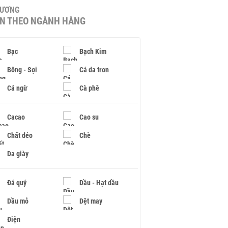
HƯƠNG
IN THEO NGÀNH HÀNG
Bạc
Bạch Kim
Bông - Sợi
Cá da trơn
Cá ngừ
Cà phê
Cacao
Cao su
Chất dẻo
Chè
Da giày
Đá quý
Dầu - Hạt dầu
Dầu mỏ
Dệt may
Điện