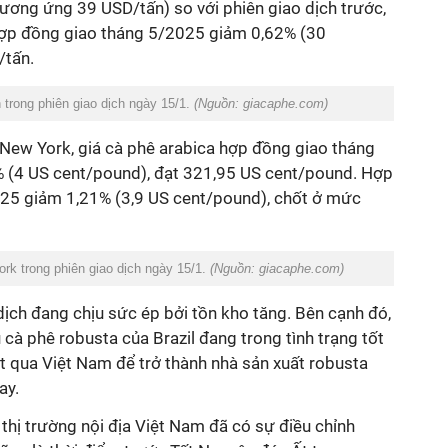
tương ứng 39 USD/tấn) so với phiên giao dịch trước,
ợp đồng giao tháng 5/2025 giảm 0,62% (30
/tấn.
 trong phiên giao dịch ngày 15/1.
(Nguồn: giacaphe.com)
 New York, giá cà phê arabica hợp đồng giao tháng
 (4 US cent/pound), đạt 321,95 US cent/pound. Hợp
025 giảm 1,21% (3,9 US cent/pound), chốt ở mức
ork trong phiên giao dịch ngày 15/1.
(Nguồn: giacaphe.com)
 dịch đang chịu sức ép bởi tồn kho tăng. Bên cạnh đó,
 cà phê robusta của Brazil đang trong tình trạng tốt
ợt qua Việt Nam để trở thành nhà sản xuất robusta
ay.
 thị trường nội địa Việt Nam đã có sự điều chỉnh