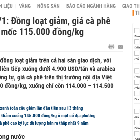
 LIỆU
VÀNG
NÔNG SẢN
BÁO CÁO NGÀNH HÀNG
GIAO T
T
1: Đồng loạt giảm, giá cà phê
i mốc 115.000 đồng/kg
ồng loạt giảm trên cả hai sàn giao dịch, với
liên tiếp xuống dưới 4.900 USD/tấn và arabica
g tự, giá cà phê trên thị trường nội địa Việt
0 đồng/kg, xuống chỉ còn 114.000 – 114.500
xanh toàn cầu giảm lần đầu tiên sau 13 tháng
1: Giảm xuống 145.000 đồng/kg ở một số địa phương
 phê cao kỷ lục dù lượng bán ra thấp nhất 9 năm
ong nước