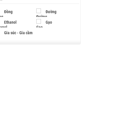
Đồng
Đường
Ethanol
Gạo
Gia súc - Gia cầm
Giấy
Gỗ
Hạt điều
Hồ tiêu - Hạt tiêu
Khí đốt
Kim loại khác
Mắc ca
Muối
Ngũ cốc
Nhựa - Hạt nhựa
Palladium
Phân bón