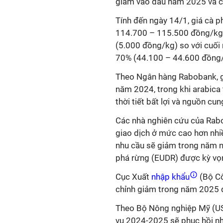
giảm vào đầu năm 2025 và cũ
Tính đến ngày 14/1, giá cà 
114.700 – 115.500 đồng/kg,
(5.000 đồng/kg) so với cuối
70% (44.100 – 44.600 đồng/k
Theo Ngân hàng Rabobank, gi
năm 2024, trong khi arabica
thời tiết bất lợi và nguồn cu
Các nhà nghiên cứu của Rab
giao dịch ở mức cao hơn nhiề
nhu cầu sẽ giảm trong năm na
phá rừng (EUDR) được kỳ vọn
Cục Xuất
nhập khẩu
(Bộ Cô
chỉnh giảm trong năm 2025 
Theo Bộ Nông nghiệp Mỹ (USD
vụ 2024-2025 sẽ phục hồi nh