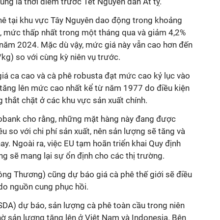
ng là thời điểm trước Tết Nguyên đán Ất tỵ.
phê tại khu vực Tây Nguyên dao động trong khoảng
 mức thấp nhất trong một tháng qua và giảm 4,2%
 năm 2024. Mặc dù vậy, mức giá này vẫn cao hơn đến
g) so với cùng kỳ niên vụ trước.
á ca cao và cà phê robusta đạt mức cao kỷ lục vào
 tăng lên mức cao nhất kể từ năm 1977 do điều kiện
ng thắt chặt ở các khu vực sản xuất chính.
obank cho rằng, những mặt hàng này đang được
u so với chi phí sản xuất, nên sản lượng sẽ tăng và
y. Ngoài ra, việc EU tạm hoãn triển khai Quy định
g sẽ mang lại sự ổn định cho các thị trường.
ng Thương) cũng dự báo giá cà phê thế giới sẽ điều
do nguồn cung phục hồi.
A) dự báo, sản lượng cà phê toàn cầu trong niên
ờ sản lượng tăng lên ở Việt Nam và Indonesia. Bên