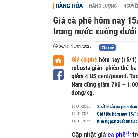
HÀNG HÓA
NĂNG LƯỢNG
NGUYÊN
Giá cà phê hôm nay 15/
trong nước xuống dướ
06:10 | 15/01/2025
Chia sẻ
Giá cà phê
hôm nay (15/1) đ
robusta giảm phiên thứ ba 
giảm 4 US cent/pound. Tươn
Nam cũng giảm 700 – 1.00
đồng/kg.
Xuất khẩu cà phê nhân 
15-01-2025
Giá tiêu hôm nay 15/
15-01-2025
Kim ngạch xuất khẩu cà
14-01-2025
Cập nhật giá
cà phê
tr