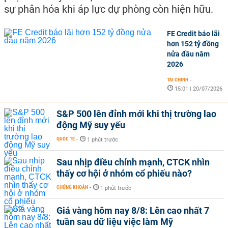
sự phân hóa khi áp lực dự phòng còn hiện hữu.
FE Credit báo lãi
hơn 152 tỷ đồng
nửa đầu năm
2026
TÀI CHÍNH
-
15:01 | 20/07/2026
S&P 500 lên đỉnh mới khi thị trường lao
động Mỹ suy yếu
QUỐC TẾ
-
1 phút trước
Sau nhịp điều chỉnh mạnh, CTCK nhìn
thấy cơ hội ở nhóm cổ phiếu nào?
CHỨNG KHOÁN
-
1 phút trước
Giá vàng hôm nay 8/8: Lên cao nhất 7
tuần sau dữ liệu việc làm Mỹ