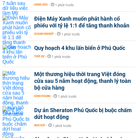
HÀNG HÓA
-
1 phút trước
Điện Máy Xanh muốn phát hành cổ
phiếu với tỷ lệ 1:1 để tăng thanh khoản
DOANH NGHIỆP
-
1 phút trước
Quy hoạch 4 khu lấn biển ở Phú Quốc
THỜI SỰ
-
1 phút trước
Một thương hiệu thời trang Việt đóng
cửa sau 5 năm hoạt động, thanh lý toàn
bộ cửa hàng
KINH DOANH
-
1 phút trước
Dự án Sheraton Phú Quốc bị buộc chấm
dứt hoạt động
NHÀ ĐẤT
-
1 phút trước