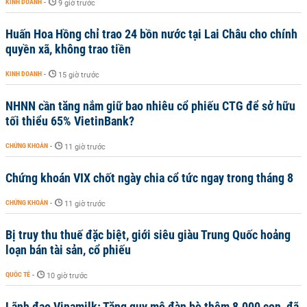
KINH DOANH
-
9 giờ trước
Huấn Hoa Hồng chỉ trao 24 bồn nước tại Lai Châu cho chính
quyền xã, không trao tiền
KINH DOANH
-
15 giờ trước
NHNN cần tăng nắm giữ bao nhiêu cổ phiếu CTG để sở hữu
tối thiểu 65% VietinBank?
CHỨNG KHOÁN
-
11 giờ trước
Chứng khoán VIX chốt ngày chia cổ tức ngay trong tháng 8
CHỨNG KHOÁN
-
11 giờ trước
Bị truy thu thuế đặc biệt, giới siêu giàu Trung Quốc hoảng
loạn bán tài sản, cổ phiếu
QUỐC TẾ
-
10 giờ trước
Lãnh đạo Vinamilk: Tăng quy mô đàn bò thêm 8.000 con, đã