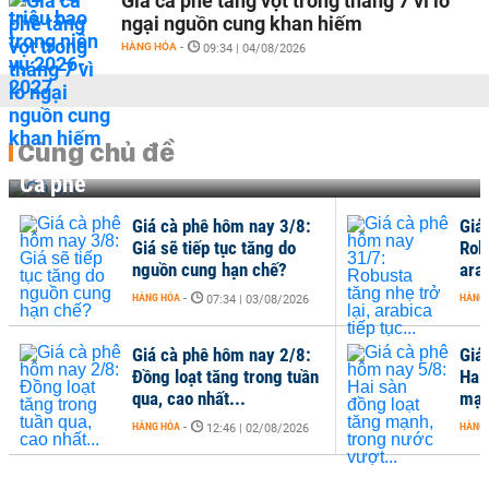
Giá cà phê tăng vọt trong tháng 7 vì lo
ngại nguồn cung khan hiếm
HÀNG HÓA
-
09:34 | 04/08/2026
Cùng chủ đề
Cà phê
Giá cà phê hôm nay 3/8:
Giá
Giá sẽ tiếp tục tăng do
Robu
nguồn cung hạn chế?
arab
HÀNG HÓA
-
HÀNG
07:34 | 03/08/2026
Giá cà phê hôm nay 2/8:
Giá
Đồng loạt tăng trong tuần
Hai
qua, cao nhất...
mạn
HÀNG HÓA
-
HÀNG
12:46 | 02/08/2026