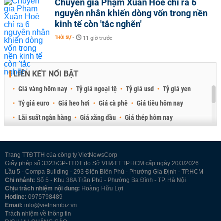
Chuyên gia Phạm Xuân Hoè chỉ ra 6
nguyên nhân khiến dòng vốn trong nền
kinh tế còn 'tắc nghẽn'
THỜI SỰ
-
11 giờ trước
LIÊN KẾT NỔI BẬT
Giá vàng hôm nay
Tỷ giá ngoại tệ
Tỷ giá usd
Tỷ giá yen
Tỷ giá euro
Giá heo hơi
Giá cà phê
Giá tiêu hôm nay
Lãi suất ngân hàng
Giá xăng dầu
Giá thép hôm nay
Giá sầu riêng
Giá thịt heo
Giá gạo
Giá cao su
Best Retail Brokers
Diễn đàn đầu tư Việt Nam 2026
Trang TTĐTTH của công ty VietNewsCorp
Giấy phép số 3323/GP-TTĐT do Sở VH&TT TP.HCM cấp ngày 20/3/2026
Lầu 5 - Compa Building - 293 Điện Biên Phủ - Phường Gia Định - TP.HCM
Chi nhánh:
Số 5 - Khu 38A Trần Phú - Phường Ba Đình - TP. Hà Nội
Chịu trách nhiệm nội dung:
Hoàng Hữu Lợi
Hotline:
0975798489
Email:
info@vietnambiz.vn
Trách nhiệm về thông tin