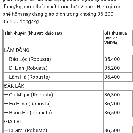
đồng/kg, mức thấp nhất trong hơn 2 năm. Hiện giá cà
phê hôm nay đang giao dịch trong khoảng 35.200 –
36.500 đồng/kg.
Tỉnh /huyện (khu vực khảo sát)
Giá thu mua
Đơn vị:
VNĐ/kg
LÂM ĐỒNG
— Bảo Lộc (Robusta)
35,400
— Di Linh (Robusta)
35,200
— Lâm Hà (Robusta)
35,400
ĐẮK LẮK
— Cư M'gar (Robusta)
36,300
— Ea H'leo (Robusta)
36,200
— Buôn Hồ (Robusta)
36,500
GIA LAI
— Ia Grai (Robusta)
36,500