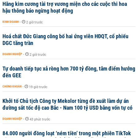
Hãng kim cương tài trợ vương miện cho các cuộc thi hoa
hậu thông báo ngừng hoạt động
KINH DOANH
-
2 giờ trước
Hoá chất Đức Giang công bố hai ứng viên HĐQT, cổ phiếu
DGC tăng trần
DOANH NGHIỆP
-
2 giờ trước
Tự doanh tiếp tục xả ròng hơn 700 tỷ đồng, tâm điểm hướng
đến GEE
CHỨNG KHOÁN
-
19 giờ trước
Khởi tố Chủ tịch Công ty Mekolor từng đề xuất làm dự án
đường sắt tốc độ cao Bắc - Nam 100 tỷ USD bằng vốn tự có
DOANH NGHIỆP
-
43 phút trước
84.000 người đồng loạt ‘ném tiền’ trong một phiên TikTok