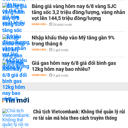
Bảng giá vàng hôm nay 6/8 vàng SJC
tăng sốc 3,2 triệu đồng/lượng, vàng nhẫn
vọt lên 144,5 triệu đồng/lượng
HÀNG HÓA
-
24 phút trước
Nhập khẩu thép vào Mỹ tăng gần 9%
trong tháng 6
HÀNG HÓA
-
2 giờ trước
Giá gas hôm nay 6/8 giá đổi bình gas
12kg hôm nay bao nhiêu?
HÀNG HÓA
-
3 giờ trước
Tin mới
Chủ tịch Vietcombank: Không thể quản lý rủi
ro tài sản mã hóa theo cách truyền thống