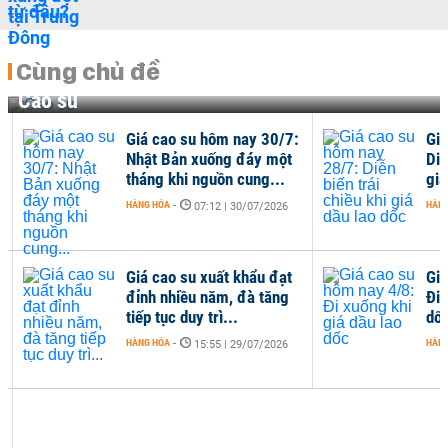
Cùng chủ đề
Cao su
Giá cao su hôm nay 30/7:
Giá
Nhật Bản xuống đáy một
Diễn
tháng khi nguồn cung...
giá 
HÀNG HÓA
-
HÀNG
07:12 | 30/07/2026
Giá cao su xuất khẩu đạt
Giá
đỉnh nhiều năm, đà tăng
Đi x
tiếp tục duy trì...
dốc
HÀNG HÓA
-
HÀNG
15:55 | 29/07/2026