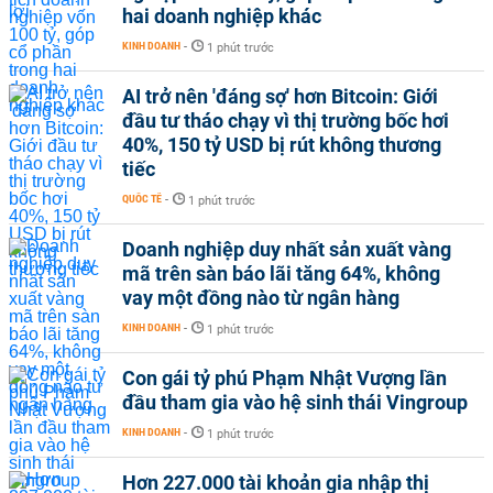
hai doanh nghiệp khác
KINH DOANH
-
1 phút trước
AI trở nên 'đáng sợ' hơn Bitcoin: Giới
đầu tư tháo chạy vì thị trường bốc hơi
40%, 150 tỷ USD bị rút không thương
tiếc
QUỐC TẾ
-
1 phút trước
Doanh nghiệp duy nhất sản xuất vàng
mã trên sàn báo lãi tăng 64%, không
vay một đồng nào từ ngân hàng
KINH DOANH
-
1 phút trước
Con gái tỷ phú Phạm Nhật Vượng lần
đầu tham gia vào hệ sinh thái Vingroup
KINH DOANH
-
1 phút trước
Hơn 227.000 tài khoản gia nhập thị