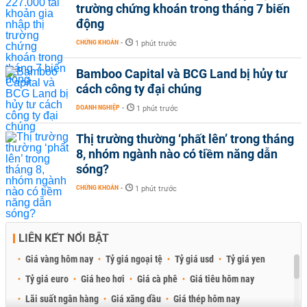
trường chứng khoán trong tháng 7 biến
động
CHỨNG KHOÁN
-
1 phút trước
Bamboo Capital và BCG Land bị hủy tư
cách công ty đại chúng
DOANH NGHIỆP
-
1 phút trước
Thị trường thường ‘phất lên’ trong tháng
8, nhóm ngành nào có tiềm năng dẫn
sóng?
CHỨNG KHOÁN
-
1 phút trước
LIÊN KẾT NỔI BẬT
Giá vàng hôm nay
Tỷ giá ngoại tệ
Tỷ giá usd
Tỷ giá yen
Tỷ giá euro
Giá heo hơi
Giá cà phê
Giá tiêu hôm nay
Lãi suất ngân hàng
Giá xăng dầu
Giá thép hôm nay