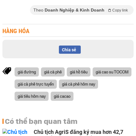
Theo
Doanh Nghiệp & Kinh Doanh
Copy link
HÀNG HÓA
Chia sẻ
giá đường
giá cà phê
giá hồ tiêu
giá cao su TOCOM
giá cà phê trực tuyến
giá cà phê hôm nay
giá tiêu hôm nay
giá cacao
Có thể bạn quan tâm
Chủ tịch AgriS đăng ký mua hơn 42,7