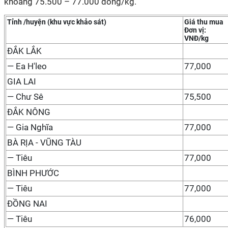
khoảng 75.500 – 77.000 đồng/kg.
Tỉnh /huyện (khu vực khảo sát)
Giá thu mua
Đơn vị:
VNĐ/kg
ĐẮK LẮK
— Ea H'leo
77,000
GIA LAI
— Chư Sê
75,500
ĐẮK NÔNG
— Gia Nghĩa
77,000
BÀ RỊA - VŨNG TÀU
— Tiêu
77,000
BÌNH PHƯỚC
— Tiêu
77,000
ĐỒNG NAI
— Tiêu
76,000