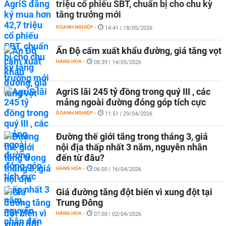
triệu cổ phiếu SBT, chuẩn bị cho chu kỳ
tăng trưởng mới
DOANH NGHIỆP
-
14:41 | 18/05/2026
Ấn Độ cấm xuất khẩu đường, giá tăng vọt
HÀNG HÓA
-
08:39 | 14/05/2026
AgriS lãi 245 tỷ đồng trong quý III , các
mảng ngoài đường đóng góp tích cực
DOANH NGHIỆP
-
11:51 | 29/04/2026
Đường thế giới tăng trong tháng 3, giá
nội địa thấp nhất 3 năm, nguyên nhân
đến từ đâu?
HÀNG HÓA
-
06:00 | 16/04/2026
Giá đường tăng đột biến vì xung đột tại
Trung Đông
HÀNG HÓA
-
07:00 | 02/04/2026