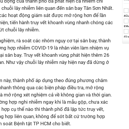
hủ động của thành phố đã phát hiện ca nhiễm chỉ
 chuỗi lây nhiễm liên quan đến sân bay Tân Sơn Nhất.
 các hoạt động giám sát được mở rộng hơn để lần
iện, tiến hành truy vết khoanh vùng nhanh chóng các
ứt chuỗi lây nhiễm.
ghiệm, rà soát các nhóm nguy cơ tại sân bay, thành
ờng hợp nhiễm COVID-19 là nhân viên làm nhiệm vụ
ại sân bay. Truy vết khoanh vùng phát hiện thêm 26
n. Như vậy chuỗi lây nhiễm này hiện nay đã dừng ở
ễm này, thành phố áp dụng theo đúng phương châm
 nhanh thông qua các biện pháp điều tra, mở rộng
 là mở rộng xét nghiệm cả về không gian và thời gian.
ường hợp nghi nhiễm ngay khi là mẫu gộp, chưa xác
hợp cụ thể nào thì thành phố đã lập tức truy vết,
ng hợp liên quan, không để sót bất cứ trường hợp
m soát Bệnh tật TP HCM cho biết.