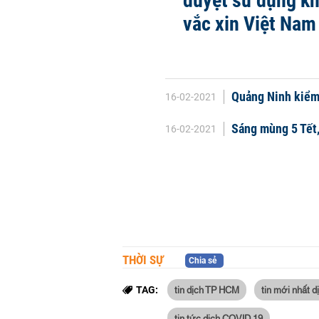
duyệt sử dụng k
vắc xin Việt Nam
Quảng Ninh kiểm 
16-02-2021
Sáng mùng 5 Tết,
16-02-2021
THỜI SỰ
Chia sẻ
tin dịch TP HCM
tin mới nhất 
TAG:
tin tức dịch COVID 19