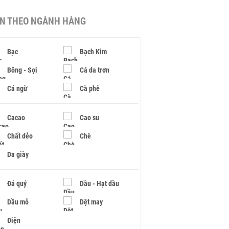
IN THEO NGÀNH HÀNG
Bạc
Bạch Kim
Bông - Sợi
Cá da trơn
Cá ngừ
Cà phê
Cacao
Cao su
Chất dẻo
Chè
Da giày
Đá quý
Dầu - Hạt dầu
Dầu mỏ
Dệt may
Điện