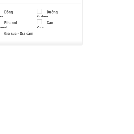
Đồng
Đường
Ethanol
Gạo
Gia súc - Gia cầm
Giấy
Gỗ
Hạt điều
Hồ tiêu - Hạt tiêu
Khí đốt
Kim loại khác
Mắc ca
Muối
Ngũ cốc
Nhựa - Hạt nhựa
Palladium
Phân bón