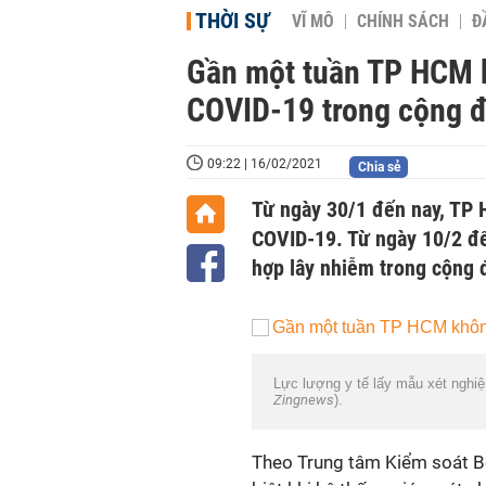
THỜI SỰ
VĨ MÔ
CHÍNH SÁCH
Đ
Gần một tuần TP HCM 
COVID-19 trong cộng 
09:22 | 16/02/2021
Chia sẻ
Từ ngày 30/1 đến nay, TP
COVID-19. Từ ngày 10/2 đế
hợp lây nhiễm trong cộng 
Lực lượng y tế lấy mẫu xét nghi
Zingnews
).
Theo Trung tâm Kiểm soát B