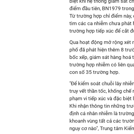
biệt khi hệ thống giám sát c
điểm đầu tiên, BN1979 trong
Từ trường hợp chỉ điểm này,
tìm các ca nhiễm chưa phát h
trường hợp tiếp xúc để cắt đ
Qua hoạt động mở rộng xét n
phố đã phát hiện thêm 8 trư
bốc xếp, giám sát hàng hoá t
trường hợp nhiễm có liên qua
con số 35 trường hợp.
"Để kiểm soát chuỗi lây nhi
truy vết thần tốc, khống chế
phạm vi tiếp xúc và đặc biệt
Khi nhận thông tin những tr
định cá nhân nhiễm là trường 
khoanh vùng tất cả các trườ
nguy cơ nào", Trung tâm Kiể