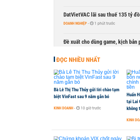
DatVietVAC lãi sau thuế 135 tỷ đ
DOANH NGHIỆP
-
1 phút trước
Đề xuất cho dùng game, kịch bản 
TÀI CHÍNH
-
1 phút trước
ĐỌC NHIỀU NHẤT
Bà Lê Thị Thu Thủy gửi lời chào tạm
Huấn H
biệt VinFast sau 9 năm gắn bó
tại Lai
không t
KINH DOANH
-
10 giờ trước
KINH D