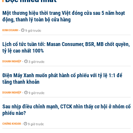
Một thương hiệu thời trang Việt đóng cửa sau 5 năm hoạt
động, thanh lý toàn bộ cửa hàng
KINH DOANH
-
9 giờ trước
Lịch cổ tức tuần tới: Masan Consumer, BSR, MB chốt quyền,
tỷ lệ cao nhất 100%
DOANH NGHIỆP
-
3 giờ trước
Điện Máy Xanh muốn phát hành cổ phiếu với tỷ lệ 1:1 để
tăng thanh khoản
DOANH NGHIỆP
-
9 giờ trước
Sau nhịp điều chỉnh mạnh, CTCK nhìn thấy cơ hội ở nhóm cổ
phiếu nào?
CHỨNG KHOÁN
-
9 giờ trước