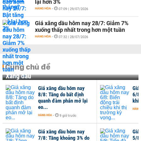
lại hơn 3%
HÀNG HÓA
-
07:09 | 29/07/2026
Giá xăng dầu hôm nay 28/7: Giảm 7%
xuống thấp nhất trong hơn một tuần
HÀNG HÓA
-
07:32 | 28/07/2026
Cùng chủ đề
Xăng dầu
Giá xăng dầu hôm nay
Giá
8/8: Tăng do bất định
6/8
quanh đàm phán mở lại
khi 
eo...
HÀNG
HÀNG HÓA
-
9 giờ trước
Giá xăng dầu hôm nay
Giá
7/8: Tăng khoảng 3% do
5/8