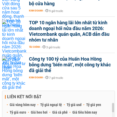
bộ cửa hàng
KINH DOANH
-
9 giờ trước
TOP 10 ngân hàng lãi lớn nhất từ kinh
doanh ngoại hối nửa đầu năm 2026:
Vietcombank quán quân, ACB dẫn đầu
nhóm tư nhân
TÀI CHÍNH
-
3 giờ trước
Công ty 100 tỷ của Huấn Hoa Hồng
bỗng dưng ‘biến mất’, một công ty khác
đã giải thể
KINH DOANH
-
7 giờ trước
LIÊN KẾT NỔI BẬT
Giá vàng hôm nay
Tỷ giá ngoại tệ
Tỷ giá usd
Tỷ giá yen
Tỷ giá euro
Giá heo hơi
Giá cà phê
Giá tiêu hôm nay