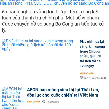
6 doanh nghiệp vàng lớn bị "gọi tên" trong kết
luận của thanh tra chính phủ. Một số vi phạm
được chuyển hồ sơ sang Bộ Công an tiếp tục xử
lý.
PNJ chỉ mua lại
vàng, kim cương
trong 2h buổi
chiều, giữ lịch
trả tiền tối đa
120 ngày
KINH DOANH
-
09:47 | 24/07/2026
AEON bán mảng siêu thị tại Thái Lan,
dồn lực cho ‘cuộc chiến’ tại Việt Nam
KINH DOANH
-
2 giờ trước