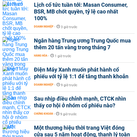
Lịch cổ tức tuần tới: Masan Consumer,
BSR, MB chốt quyền, tỷ lệ cao nhất
100%
DOANH NGHIỆP
-
3 giờ trước
Ngân hàng Trung ương Trung Quốc mua
thêm 20 tấn vàng trong tháng 7
HÀNG HÓA
-
1 giờ trước
Điện Máy Xanh muốn phát hành cổ
phiếu với tỷ lệ 1:1 để tăng thanh khoản
DOANH NGHIỆP
-
9 giờ trước
Sau nhịp điều chỉnh mạnh, CTCK nhìn
thấy cơ hội ở nhóm cổ phiếu nào?
CHỨNG KHOÁN
-
9 giờ trước
Một thương hiệu thời trang Việt đóng
cửa sau 5 năm hoạt động, thanh lý toàn