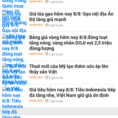
HÀNG HÓA
-
1 giờ trước
Giá lúa gạo hôm nay 8/8: Gạo nội địa Ấn
Độ tăng giá mạnh
HÀNG HÓA
-
3 giờ trước
Bảng giá vàng hôm nay 8/8 đồng loạt
tăng nóng, vàng nhẫn DOJI vọt 2,5 triệu
đồng/lượng
HÀNG HÓA
-
5 giờ trước
Thuế mới của Mỹ tạo thêm sức ép lên
thủy sản Việt
HÀNG HÓA
-
6 giờ trước
Giá tiêu hôm nay 8/8: Tiêu Indonesia tiếp
đà tăng nhẹ, Việt Nam giữ giá ổn định
HÀNG HÓA
-
7 giờ trước