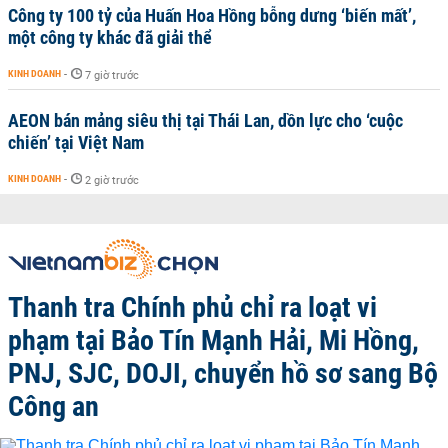
Công ty 100 tỷ của Huấn Hoa Hồng bỗng dưng ‘biến mất’,
một công ty khác đã giải thể
KINH DOANH
-
7 giờ trước
AEON bán mảng siêu thị tại Thái Lan, dồn lực cho ‘cuộc
chiến’ tại Việt Nam
KINH DOANH
-
2 giờ trước
Thanh tra Chính phủ chỉ ra loạt vi
phạm tại Bảo Tín Mạnh Hải, Mi Hồng,
PNJ, SJC, DOJI, chuyển hồ sơ sang Bộ
Công an