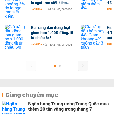
lo ngại Iran siết kiểm...
4%
HÀNG HÓA
-
HÀNG
07:18 | 07/08/2026
Giá xăng dầu đồng loạt
Giá
giảm hơn 1.000 đồng/lít
4/8
từ chiều 6/8
xuố
HÀNG HÓA
-
HÀNG
15:42 | 06/08/2026
Cùng chuyên mục
Ngân hàng Trung ương Trung Quốc mua
thêm 20 tấn vàng trong tháng 7