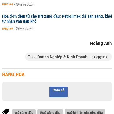
HÀNG HÓA
-
03-01-2024
Hóa đơn điện tử cho DN xăng dầu: Petrolimex đã sẵn sàng, khối
tư nhân vẫn gặp khó
HÀNG HÓA
-
26-12-2023
Hoàng Anh
Theo
Doanh Nghiệp & Kinh Doanh
Copy link
HÀNG HÓA
Chia sẻ
giá xăng dầu
thuế xăng dầu
quỹ bình ổn giá xăng dầu