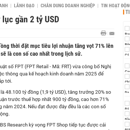
OANH
LÃNH ĐẠO
CHÂN DUNG DOANH NGHIỆP
TIN HOẠT ĐỘN
T
 lục gần 2 tỷ USD
ồng thời đặt mục tiêu lợi nhuận tăng vọt 71% lên
sẽ là con số cao nhất trong lịch sử.
uật số FPT (FPT Retail - Mã: FRT) vừa công bố Nghị
việc thông qua kế hoạch kinh doanh năm 2025 để
p tới.
là 48.100 tỷ đồng (1,9 tỷ USD), tăng trưởng 20% so
nhuận trước thuế hợp nhất 900 tỷ đồng, cao hơn 71%
ng năm 2024. Nếu đạt được đây đều là các con số
động.
S Research kỳ vọng FPT Shop tiếp tục được cải