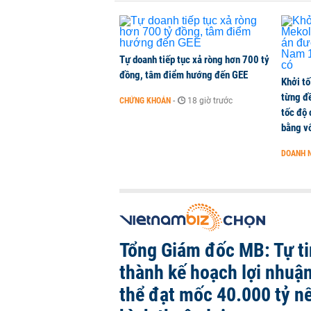
Con gái tỷ phú Phạm Nhật Vượng l
KINH DOANH
-
1 phút trước
Tự doanh tiếp tục xả ròng hơn 700 tỷ
đồng, tâm điểm hướng đến GEE
Khởi tố
từng đ
CHỨNG KHOÁN
-
18 giờ trước
tốc độ
bằng vố
DOANH 
Tổng Giám đốc MB: Tự ti
thành kế hoạch lợi nhuậ
thể đạt mốc 40.000 tỷ nế