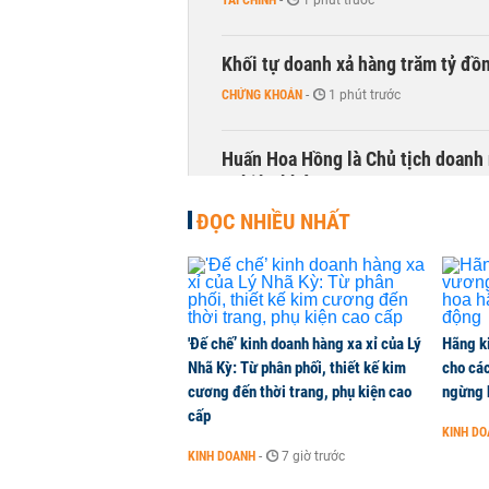
TÀI CHÍNH
-
1 phút trước
Khối tự doanh xả hàng trăm tỷ đồ
CHỨNG KHOÁN
-
1 phút trước
Huấn Hoa Hồng là Chủ tịch doanh 
nghiệp khác
KINH DOANH
-
1 phút trước
ĐỌC NHIỀU NHẤT
AI trở nên 'đáng sợ' hơn Bitcoin: 
tỷ USD bị rút không thương tiếc
QUỐC TẾ
-
1 phút trước
'Đế chế’ kinh doanh hàng xa xỉ của Lý
Hãng k
Nhã Kỳ: Từ phân phối, thiết kế kim
cho các
cương đến thời trang, phụ kiện cao
ngừng 
Doanh nghiệp duy nhất sản xuất v
cấp
đồng nào từ ngân hàng
KINH D
KINH DOANH
-
1 phút trước
KINH DOANH
-
7 giờ trước