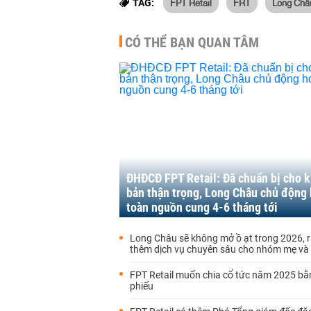
FPT Retail
FRT
Long Châ
TAG:
CÓ THỂ BẠN QUAN TÂM
ĐHĐCĐ FPT Retail: Đã chuẩn bị cho k
bản thận trọng, Long Châu chủ động
toàn nguồn cung 4-6 tháng tới
Long Châu sẽ không mở ồ ạt trong 2026, 
thêm dịch vụ chuyên sâu cho nhóm mẹ và
FPT Retail muốn chia cổ tức năm 2025 bằ
phiếu