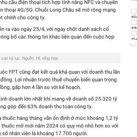
 nhu cầu điện thoại tích hợp tính năng NFC và chuyển
iện thoại 4G/5G. Chuỗi Long Châu sẽ mở rộng mạng
cột chính cho công ty.
ễn ra vào ngày 25/4, với ngày chốt danh sách cổ
công bố các thông tin khác liên quan đến cuộc họp
h cao kỷ lục. Nguồn:
HL tổng hợp.
uộc FPT cũng đạt kết quả khả quan với doanh thu lần
 đồng. Lợi nhuận trước thuế chuyển biến quan trọng
đồng, gấp hơn 4 lần so với kế hoạch.
kinh doanh lớn nhất khi mang về doanh số
25.320 tỷ
óng góp đến
63% doanh thu toàn
công ty.
à thuốc hàng tháng vẫn ổn định ở mức khoảng 1,2 tỷ
hà thuốc mở mới năm 2024 có quy mô nhỏ hơn so với
g số nhân viên là khoảng 17.700 người.