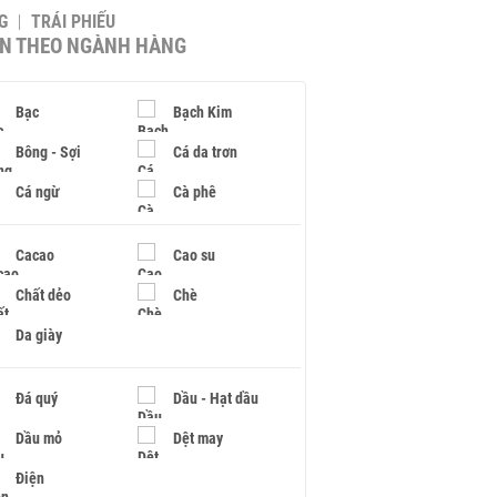
G
TRÁI PHIẾU
IN THEO NGÀNH HÀNG
Bạc
Bạch Kim
Bông - Sợi
Cá da trơn
Cá ngừ
Cà phê
Cacao
Cao su
Chất dẻo
Chè
Da giày
Đá quý
Dầu - Hạt dầu
Dầu mỏ
Dệt may
Điện