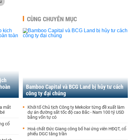
u
CÙNG CHUYÊN MỤC
ịch
 hoàn
Bamboo Capital và BCG Land bị hủy tư cách
công ty đại chúng
ra mắt
Khởi tố Chủ tịch Công ty Mekolor từng đề xuất làm
 bé
dự án đường sắt tốc độ cao Bắc - Nam 100 tỷ USD
bằng vốn tự có
ng cổ
Hoá chất Đức Giang công bố hai ứng viên HĐQT, cổ
phiếu DGC tăng trần