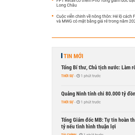
FPT Retail có thêm Phó Tổng giám đốc đặc
Long Châu
Cuộc viễn chinh về nông thôn: Hé lộ cách 
và MWG có mặt bằng giá rẻ trong năm 20
TIN MỚI
Tổng Bí thư, Chủ tịch nước: Làm r
THỜI SỰ
-
1 phút trước
Quảng Ninh tính chi 80.000 tỷ đồ
THỜI SỰ
-
1 phút trước
Tổng Giám đốc MB: Tự tin hoàn th
tỷ nếu tình hình thuận lợi