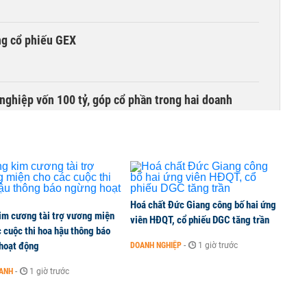
ng cổ phiếu GEX
nghiệp vốn 100 tỷ, góp cổ phần trong hai doanh
Giới đầu tư tháo chạy vì thị trường bốc hơi 40%, 150
Hoá chất Đức Giang công bố hai ứng
im cương tài trợ vương miện
viên HĐQT, cổ phiếu DGC tăng trần
 cuộc thi hoa hậu thông báo
hoạt động
DOANH NGHIỆP
-
1 giờ trước
àng mã trên sàn báo lãi tăng 64%, không vay một
OANH
-
1 giờ trước