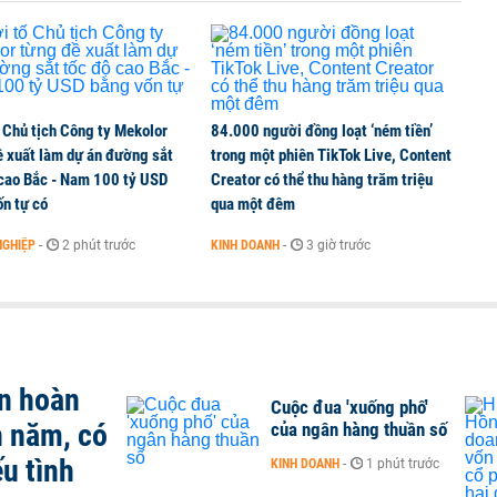
ần đầu tham gia vào hệ sinh thái Vingroup
 Chủ tịch Công ty Mekolor
84.000 người đồng loạt ‘ném tiền’
ề xuất làm dự án đường sắt
trong một phiên TikTok Live, Content
 cao Bắc - Nam 100 tỷ USD
Creator có thể thu hàng trăm triệu
n tự có
qua một đêm
NGHIỆP
-
2 phút trước
KINH DOANH
-
3 giờ trước
n hoàn
Cuộc đua 'xuống phố'
n năm, có
của ngân hàng thuần số
u tình
KINH DOANH
-
1 phút trước