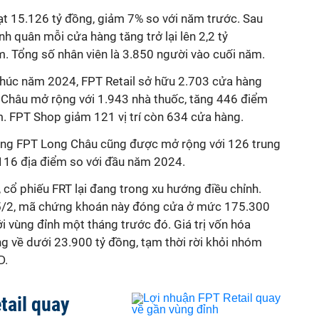
t 15.126 tỷ đồng, giảm 7% so với năm trước. Sau
ình quân mỗi cửa hàng tăng trở lại lên 2,2 tỷ
m.
Tổng số nhân viên là 3.850 người
vào cuối năm.
thúc năm 2024, FPT Retail sở hữu 2.703 cửa hàng
 Châu mở rộng với 1.943 nhà thuốc, tăng 446 điểm
m. FPT Shop giảm 121 vị trí còn 634 cửa hàng.
ủng FPT Long Châu cũng được mở rộng với 126 trung
 116 địa điểm so với đầu năm 2024.
 cổ phiếu FRT lại đang trong xu hướng điều chỉnh.
25/2, mã chứng khoán này đóng cửa ở mức 175.300
i vùng đỉnh một tháng trước đó. Giá trị vốn hóa
 về dưới 23.900 tỷ đồng, tạm thời rời khỏi nhóm
D.
tail quay