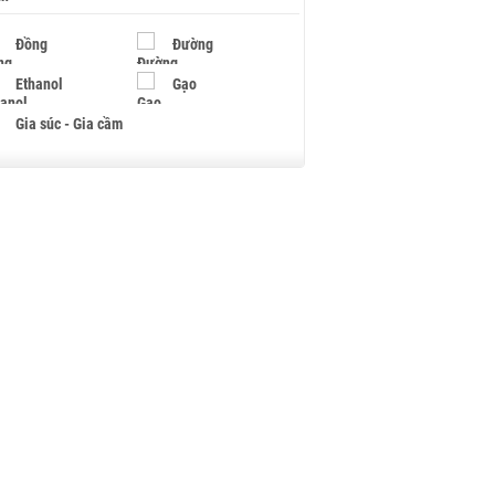
Đồng
Đường
Ethanol
Gạo
Gia súc - Gia cầm
Giấy
Gỗ
Hạt điều
Hồ tiêu - Hạt tiêu
Khí đốt
Kim loại khác
Mắc ca
Muối
Ngũ cốc
Nhựa - Hạt nhựa
Palladium
Phân bón