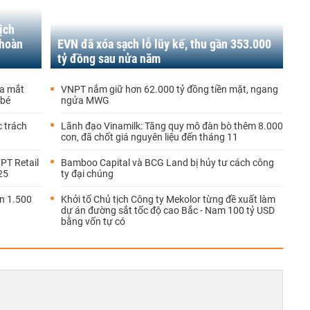
ịch
 hoàn
EVN đã xóa sạch lỗ lũy kế, thu gần 353.000
tỷ đồng sau nửa năm
ra mắt
VNPT nắm giữ hơn 62.000 tỷ đồng tiền mặt, ngang
 bé
ngửa MWG
 trách
Lãnh đạo Vinamilk: Tăng quy mô đàn bò thêm 8.000
con, đã chốt giá nguyên liệu đến tháng 11
FPT Retail
Bamboo Capital và BCG Land bị hủy tư cách công
25
ty đại chúng
ơn 1.500
Khởi tố Chủ tịch Công ty Mekolor từng đề xuất làm
dự án đường sắt tốc độ cao Bắc - Nam 100 tỷ USD
bằng vốn tự có