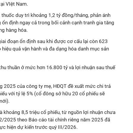
tại VIệt Nam.
 thuốc duy trì khoảng 1,2 tỷ đồng/tháng, phản ánh
g ổn định ngay cả trong bối cảnh cạnh tranh gia tăng
ợng hàng hóa.
ai đoạn ổn định sau khi được cơ cấu lại còn 623
o hiệu quả vận hành và đa dạng hóa danh mục sản
thu thuần ở mức hơn 16.800 tỷ và lợi nhuận sau thuế
g 2025 của công ty mẹ, HĐQT đề xuất mức chi trả
ếu với tỷ lệ 5% (cổ đông sở hữu 20 cổ phiếu sẽ
mới).
là khoảng 8,5 triệu cổ phiếu, từ nguồn lợi nhuận chưa
12/2025 theo Báo cáo tài chính riêng năm 2025 đã
ực hiện dự kiến trước quý III/2026.