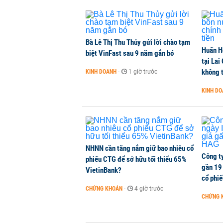
Dòng tiền ngoại bất ngờ trở lại T
CHỨNG KHOÁN
-
1 phút trước
Bà Lê Thị Thu Thủy gửi lời chào tạm
Huấn H
Kiến nghị đưa người bán hàng onl
biệt VinFast sau 9 năm gắn bó
tại Lai
THỜI SỰ
-
1 phút trước
không t
KINH DOANH
-
1 giờ trước
KINH D
TikToker Khánh Sky, Vua Quạt, Hồ
KINH DOANH
-
1 phút trước
NHNN cần tăng nắm giữ bao nhiêu cổ
Công t
phiếu CTG để sở hữu tối thiểu 65%
gần 19 
VietinBank?
cổ phi
CHỨNG KHOÁN
-
4 giờ trước
CHỨNG 