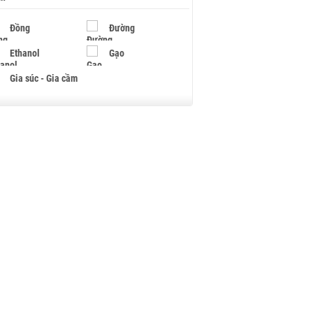
Đồng
Đường
Ethanol
Gạo
Gia súc - Gia cầm
Giấy
Gỗ
Hạt điều
Hồ tiêu - Hạt tiêu
Khí đốt
Kim loại khác
Mắc ca
Muối
Ngũ cốc
Nhựa - Hạt nhựa
Palladium
Phân bón