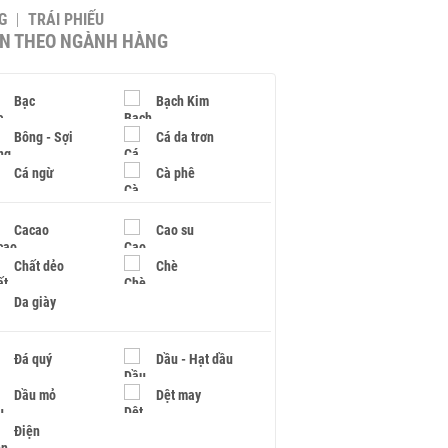
G
TRÁI PHIẾU
IN THEO NGÀNH HÀNG
Bạc
Bạch Kim
Bông - Sợi
Cá da trơn
Cá ngừ
Cà phê
Cacao
Cao su
Chất dẻo
Chè
Da giày
Đá quý
Dầu - Hạt dầu
Dầu mỏ
Dệt may
Điện