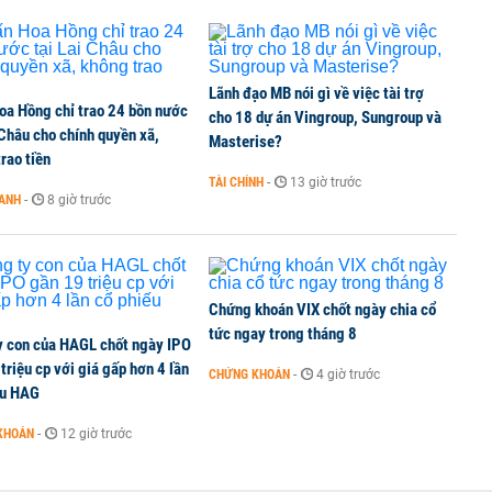
TCK, ai đã mua vào?
Lãnh đạo MB nói gì về việc tài trợ
oa Hồng chỉ trao 24 bồn nước
ine, lao động công trình đóng BHXH bắt buộc
cho 18 dự án Vingroup, Sungroup và
 Châu cho chính quyền xã,
Masterise?
rao tiền
TÀI CHÍNH
-
13 giờ trước
OANH
-
8 giờ trước
 Văn Khoa bị khởi tố
Chứng khoán VIX chốt ngày chia cổ
tức ngay trong tháng 8
y con của HAGL chốt ngày IPO
triệu cp với giá gấp hơn 4 lần
CHỨNG KHOÁN
-
4 giờ trước
ếu HAG
KHOÁN
-
12 giờ trước