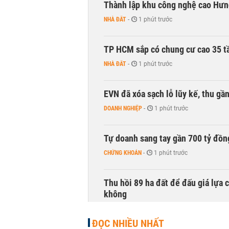
Thành lập khu công nghệ cao Hưn
NHÀ ĐẤT
-
1 phút trước
TP HCM sắp có chung cư cao 35 tầ
NHÀ ĐẤT
-
1 phút trước
EVN đã xóa sạch lỗ lũy kế, thu g
DOANH NGHIỆP
-
1 phút trước
Tự doanh sang tay gần 700 tỷ đồn
CHỨNG KHOÁN
-
1 phút trước
Thu hồi 89 ha đất để đấu giá lựa 
không
NHÀ ĐẤT
-
1 phút trước
ĐỌC NHIỀU NHẤT