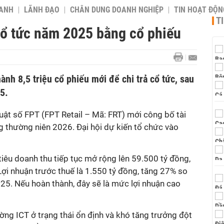
OANH
LÃNH ĐẠO
CHÂN DUNG DOANH NGHIỆP
TIN HOẠT ĐỘN
T
cổ tức năm 2025 bằng cổ phiếu
ành 8,5 triệu cổ phiếu mới để chi trả cổ tức, sau
5.
uật số FPT (FPT Retail – Mã: FRT) mới công bố tài
g thường niên 2026. Đại hội dự kiến tổ chức vào
.
iêu doanh thu tiếp tục mở rộng lên 59.500 tỷ đồng,
ợi nhuận trước thuế là 1.550 tỷ đồng, tăng 27% so
25. Nếu hoàn thành, đây sẽ là mức lợi nhuận cao
ường ICT ở trạng thái ổn định và khó tăng trưởng đột