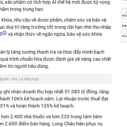
t bị, sản phẩm có tích hợp AI thế hệ mới được kỳ vọng
phẩm trong trung hạn.
 khỏe, nhu cầu về dược phẩm, chăm sóc và bảo vệ
c duy trì tăng trưởng tốt trong dài hạn nhờ thu nhập
số
và nhận thức về ngăn ngừa, bảo vệ sức khỏe
ản lý tăng cường thanh tra và thúc đẩy minh bạch
, quá trình chuẩn hóa được đánh giá sẽ nâng cao chất
ềm tin người tiêu dùng.
 Nguồn:
Huy Lê tổng hợp.
y ghi nhận doanh thu hợp nhất 51.083 tỷ đồng, tăng
thành 106% kế hoạch năm. Lợi nhuận trước thuế đạt
 131% và hoàn thành 135% kế hoạch.
 hơn 2.400 nhà thuốc và hơn 220 trung tâm tiêm
ơn 2.600 điểm bán hàng. Long Châu hiện phục vụ