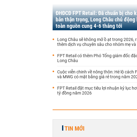
ĐHĐCĐ FPT Retail: Đã chuẩn bị cho k
bản thận trọng, Long Châu chủ động
toàn nguồn cung 4-6 tháng tới
Long Châu sẽ không mở ồ ạt trong 2026, 
thêm dịch vụ chuyên sâu cho nhóm mẹ và
FPT Retail có thêm Phó Tổng giám đốc đặc
Long Châu
Cuộc viễn chinh về nông thôn: Hé lộ cách 
và MWG có mặt bằng giá rẻ trong năm 20
FPT Retail đặt mục tiêu lợi nhuận kỷ lục h
tỷ đồng năm 2026
TIN MỚI