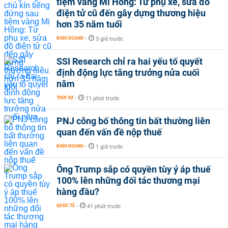
tiệm vàng Mi Hồng: Từ phụ xe, sửa đồ
điện tử cũ đến gây dựng thương hiệu
hơn 35 năm tuổi
KINH DOANH
-
3 giờ trước
SSI Research chỉ ra hai yếu tố quyết
định động lực tăng trưởng nửa cuối
năm
THỜI SỰ
-
11 phút trước
PNJ công bố thông tin bất thường liên
quan đến vấn đề nộp thuế
KINH DOANH
-
1 giờ trước
Ông Trump sắp có quyền tùy ý áp thuế
100% lên những đối tác thương mại
hàng đầu?
QUỐC TẾ
-
41 phút trước