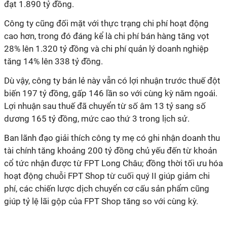
đạt 1.890 tỷ đồng.
Công ty cũng đối mặt với thực trạng chi phí hoạt động
cao hơn, trong đó đáng kể là chi phí bán hàng tăng vọt
28% lên 1.320 tỷ đồng và chi phí quản lý doanh nghiệp
tăng 14% lên 338 tỷ đồng.
Dù vậy, công ty bán lẻ này vẫn có lợi nhuận trước thuế đột
biến 197 tỷ đồng, gấp 146 lần so với cùng kỳ năm ngoái.
Lợi nhuận sau thuế đã chuyển từ số âm 13 tỷ sang số
dương 165 tỷ đồng, mức cao thứ 3 trong lịch sử.
Ban lãnh đạo giải thích công ty mẹ có ghi nhận doanh thu
tài chính tăng khoảng 200 tỷ đồng chủ yếu đến từ khoản
cổ tức nhận được từ FPT Long Châu; đồng thời tối ưu hóa
hoạt động chuỗi FPT Shop từ cuối quý II giúp giảm chi
phí, các chiến lược dịch chuyển cơ cấu sản phẩm cũng
giúp tỷ lệ lãi gộp của FPT Shop tăng so với cùng kỳ.