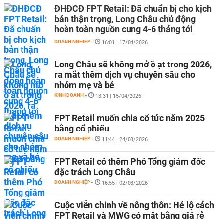
ĐHĐCĐ FPT Retail: Đã chuẩn bị cho kịch
bản thận trọng, Long Châu chủ động
hoàn toàn nguồn cung 4-6 tháng tới
DOANH NGHIỆP
-
16:01 | 17/04/2026
Long Châu sẽ không mở ồ ạt trong 2026,
ra mắt thêm dịch vụ chuyên sâu cho
nhóm mẹ và bé
KINH DOANH
-
13:31 | 15/04/2026
FPT Retail muốn chia cổ tức năm 2025
bằng cổ phiếu
DOANH NGHIỆP
-
11:44 | 24/03/2026
FPT Retail có thêm Phó Tổng giám đốc
đặc trách Long Châu
DOANH NGHIỆP
-
16:55 | 02/03/2026
Cuộc viễn chinh về nông thôn: Hé lộ cách
FPT Retail và MWG có mặt bằng giá rẻ