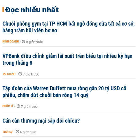
Đọc nhiều nhất
Chuỗi phòng gym tại TP HCM bất ngờ đóng cửa tất cả cơ sở,
hàng trăm hội viên bơ vơ
KINH DOANH
-
8 giờ trước
VPBank điều chỉnh giảm lãi suất trên biểu tại nhiều kỳ hạn
trong tháng 8
TÀI CHÍNH
-
7 giờ trước
Tập đoàn của Warren Buffett mua ròng gần 20 tỷ USD cổ
phiếu, chấm dứt chuỗi bán ròng 14 quý
QUỐC TẾ
-
7 giờ trước
Cán cân thương mại sắp đổi chiều?
THỜI SỰ
-
6 giờ trước