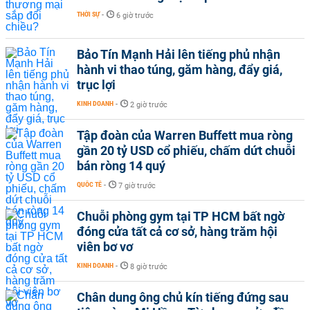
THỜI SỰ
-
6 giờ trước
Bảo Tín Mạnh Hải lên tiếng phủ nhận
hành vi thao túng, găm hàng, đẩy giá,
trục lợi
KINH DOANH
-
2 giờ trước
Tập đoàn của Warren Buffett mua ròng
gần 20 tỷ USD cổ phiếu, chấm dứt chuỗi
bán ròng 14 quý
QUỐC TẾ
-
7 giờ trước
Chuỗi phòng gym tại TP HCM bất ngờ
đóng cửa tất cả cơ sở, hàng trăm hội
viên bơ vơ
KINH DOANH
-
8 giờ trước
Chân dung ông chủ kín tiếng đứng sau