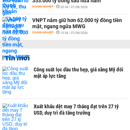
353.000 tỷ đồng sau nửa năm
DOANH NGHIỆP
-
20:54 | 07/08/2026
VNPT nắm giữ hơn 62.000 tỷ đồng tiền
mặt, ngang ngửa MWG
DOANH NGHIỆP
-
15:56 | 07/08/2026
Tin mới
Công suất lọc dầu thu hẹp, giá xăng Mỹ đối
mặt áp lực tăng
Xuất khẩu dệt may 7 tháng đạt trên 27 tỷ
USD, duy trì đà tăng trưởng