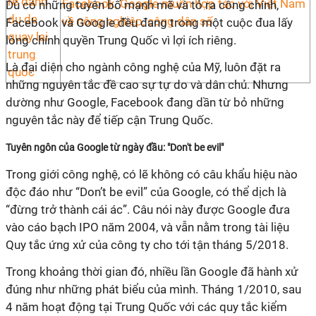
Facebook, Google muốn hợp tác với Việt Nam
Dù có những tuyên bố mạnh mẽ và tỏ ra công chính,
về nông nghiệp, công dân số
Facebook và Google đều đang trong một cuộc đua lấy
lòng chính quyền Trung Quốc vì lợi ích riêng.
Là đại diện cho ngành công nghệ của Mỹ, luôn đặt ra
những nguyên tắc đề cao sự tự do và dân chủ. Nhưng
dường như Google, Facebook đang dần từ bỏ những
nguyên tắc này để tiếp cận Trung Quốc.
Tuyên ngôn của Google từ ngày đầu: "Don't be evil"
Trong giới công nghệ, có lẽ không có câu khẩu hiệu nào
độc đáo như “Don’t be evil” của Google, có thể dịch là
“đừng trở thành cái ác”. Câu nói này được Google đưa
vào cáo bạch IPO năm 2004, và vẫn nằm trong tài liệu
Quy tắc ứng xử của công ty cho tới tận tháng 5/2018.
Trong khoảng thời gian đó, nhiều lần Google đã hành xử
đúng như những phát biểu của mình. Tháng 1/2010, sau
4 năm hoạt động tại Trung Quốc với các quy tắc kiểm