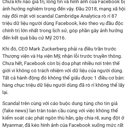
Chưa khi nào giá trị, lòng tin và hình ảnh của Facebook bị
ảnh hưởng nghiêm trọng đến vậy. Đầu 2018, mạng xã hội
này đối mặt với scandal Cambridge Analytica rò rỉ 87
triệu dữ liệu người dùng Facebook, kéo theo vụ đầu độc
chính trị lớn nhất trong lịch sử, góp phần gây ảnh hưởng
đến kết quả bầu cử Mỹ 2016.
Khi đó, CEO Mark Zuckerberg phải ra điều trần trước
Thượng viện và Hạ viện Mỹ, nhận lỗi trước truyền thông.
Chưa hết, Facebook còn bị doạ phạt nhiều nơi trên thế
giới vì không có trách nhiệm với dữ liệu của người dùng.
Tất cả hành động đó không thể giấu được 1 điều cơ bản:
hàng chục triệu dữ liệu người dùng đã rò rỉ không thể lấy
lại.
Scandal trên cùng với cáo buộc dung túng cho tin giả
(fake news) lan tràn toàn cầu cùng với việc không thể
kiểm soát các phát ngôn thù hằn, gây chia rẽ, xung đột ở
Myanmar, đã kéo hình ảnh của Facebook xuống mức rất