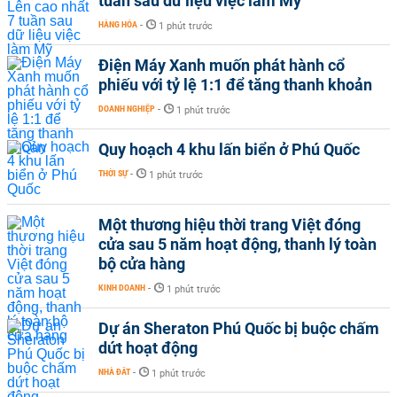
tuần sau dữ liệu việc làm Mỹ
HÀNG HÓA
-
1 phút trước
Điện Máy Xanh muốn phát hành cổ
phiếu với tỷ lệ 1:1 để tăng thanh khoản
DOANH NGHIỆP
-
1 phút trước
Quy hoạch 4 khu lấn biển ở Phú Quốc
THỜI SỰ
-
1 phút trước
Một thương hiệu thời trang Việt đóng
cửa sau 5 năm hoạt động, thanh lý toàn
bộ cửa hàng
KINH DOANH
-
1 phút trước
Dự án Sheraton Phú Quốc bị buộc chấm
dứt hoạt động
NHÀ ĐẤT
-
1 phút trước