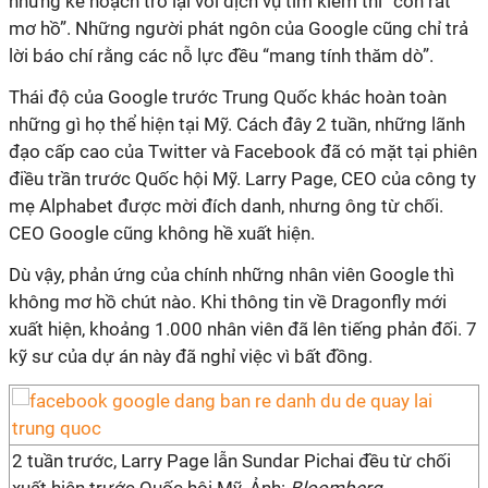
nhưng kế hoạch trở lại với dịch vụ tìm kiếm thì “còn rất
mơ hồ”. Những người phát ngôn của Google cũng chỉ trả
lời báo chí rằng các nỗ lực đều “mang tính thăm dò”.
Thái độ của Google trước Trung Quốc khác hoàn toàn
những gì họ thể hiện tại Mỹ. Cách đây 2 tuần, những lãnh
đạo cấp cao của Twitter và Facebook đã có mặt tại phiên
điều trần trước Quốc hội Mỹ. Larry Page, CEO của công ty
mẹ Alphabet được mời đích danh, nhưng ông từ chối.
CEO Google cũng không hề xuất hiện.
Dù vậy, phản ứng của chính những nhân viên Google thì
không mơ hồ chút nào. Khi thông tin về Dragonfly mới
xuất hiện, khoảng 1.000 nhân viên đã lên tiếng phản đối. 7
kỹ sư của dự án này đã nghỉ việc vì bất đồng.
2 tuần trước, Larry Page lẫn Sundar Pichai đều từ chối