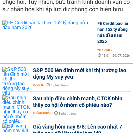
phục hồi. Tuy nhiên, bức tranh kinh doanh vẫn có
sự phân hóa khi áp lực dự phòng còn hiện hữu.
FE Credit báo lãi
hơn 152 tỷ đồng
nửa đầu năm
2026
TÀI CHÍNH
-
15:01 | 20/07/2026
S&P 500 lên đỉnh mới khi thị trường lao
động Mỹ suy yếu
QUỐC TẾ
-
1 phút trước
Sau nhịp điều chỉnh mạnh, CTCK nhìn
thấy cơ hội ở nhóm cổ phiếu nào?
CHỨNG KHOÁN
-
1 phút trước
Giá vàng hôm nay 8/8: Lên cao nhất 7