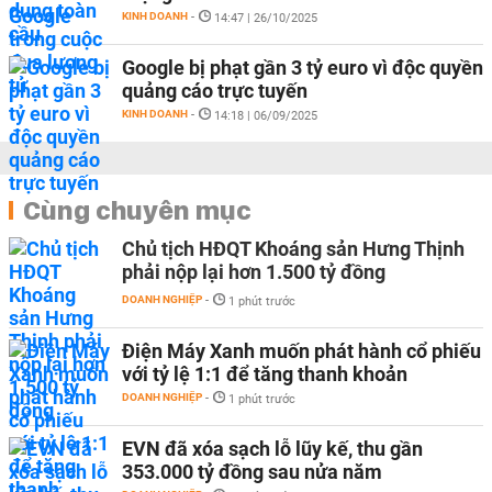
KINH DOANH
-
14:47 | 26/10/2025
Google bị phạt gần 3 tỷ euro vì độc quyền
quảng cáo trực tuyến
KINH DOANH
-
14:18 | 06/09/2025
Cùng chuyên mục
Chủ tịch HĐQT Khoáng sản Hưng Thịnh
phải nộp lại hơn 1.500 tỷ đồng
DOANH NGHIỆP
-
1 phút trước
Điện Máy Xanh muốn phát hành cổ phiếu
với tỷ lệ 1:1 để tăng thanh khoản
DOANH NGHIỆP
-
1 phút trước
EVN đã xóa sạch lỗ lũy kế, thu gần
353.000 tỷ đồng sau nửa năm