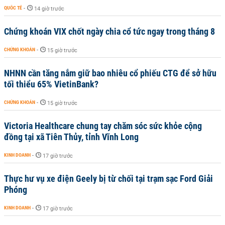
QUỐC TẾ
-
14 giờ trước
Chứng khoán VIX chốt ngày chia cổ tức ngay trong tháng 8
CHỨNG KHOÁN
-
15 giờ trước
NHNN cần tăng nắm giữ bao nhiêu cổ phiếu CTG để sở hữu
tối thiểu 65% VietinBank?
CHỨNG KHOÁN
-
15 giờ trước
Victoria Healthcare chung tay chăm sóc sức khỏe cộng
đồng tại xã Tiên Thủy, tỉnh Vĩnh Long
KINH DOANH
-
17 giờ trước
Thực hư vụ xe điện Geely bị từ chối tại trạm sạc Ford Giải
Phóng
KINH DOANH
-
17 giờ trước