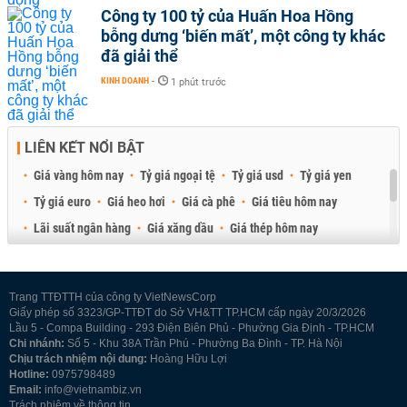
Công ty 100 tỷ của Huấn Hoa Hồng
bỗng dưng ‘biến mất’, một công ty khác
đã giải thể
KINH DOANH
-
1 phút trước
LIÊN KẾT NỔI BẬT
Giá vàng hôm nay
Tỷ giá ngoại tệ
Tỷ giá usd
Tỷ giá yen
Tỷ giá euro
Giá heo hơi
Giá cà phê
Giá tiêu hôm nay
Lãi suất ngân hàng
Giá xăng dầu
Giá thép hôm nay
Giá sầu riêng
Giá thịt heo
Giá gạo
Giá cao su
Best Retail Brokers
Diễn đàn đầu tư Việt Nam 2026
Trang TTĐTTH của công ty VietNewsCorp
Giấy phép số 3323/GP-TTĐT do Sở VH&TT TP.HCM cấp ngày 20/3/2026
Lầu 5 - Compa Building - 293 Điện Biên Phủ - Phường Gia Định - TP.HCM
Chi nhánh:
Số 5 - Khu 38A Trần Phú - Phường Ba Đình - TP. Hà Nội
Chịu trách nhiệm nội dung:
Hoàng Hữu Lợi
Hotline:
0975798489
Email:
info@vietnambiz.vn
Trách nhiệm về thông tin