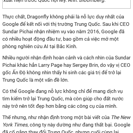
xuất hiện trước Quốc hội Mỹ. Ảnh:
Bloomberg.
Thực chất, Dragonfly không phải là nỗ lực duy nhất của
Google để kết nối với thị trường Trung Quốc. Sau khi CEO
Sundar Pichai nhận nhiệm vụ vào năm 2016, Google đã
có nhiều hoạt động đầu tư, bao gồm cả việc mở một
phòng nghiên cứu AI tại Bắc Kinh.
Nhiều người nhận định hoàn cảnh và cách nhìn của Sundar
Pichai khác hẳn Larry Page hay Sergey Brin, do vậy vị CEO
gốc Ấn Độ không nhìn thấy hi sinh các giá trị để trở lại
Trung Quốc là một vấn đề lớn.
Có thể Google đang nỗ lực không chỉ để mang dịch vụ
tìm kiếm trở lại Trung Quốc, mà còn giúp cho đất nước
này trở nên tốt đẹp hơn bằng các công cụ của mình.
Thế nhưng, như nhận định trong một bài viết của
The New
York Times
, công ty này dường như đang thất bại. Google
đã cố gắng thay đổi Trung Quốc, nhưng cuối cùng lại