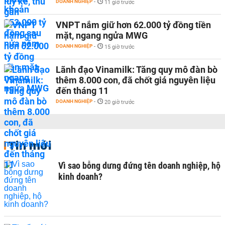
DOANH NGHIỆP
-
11 giờ trước
VNPT nắm giữ hơn 62.000 tỷ đồng tiền
mặt, ngang ngửa MWG
DOANH NGHIỆP
-
15 giờ trước
Lãnh đạo Vinamilk: Tăng quy mô đàn bò
thêm 8.000 con, đã chốt giá nguyên liệu
đến tháng 11
DOANH NGHIỆP
-
20 giờ trước
Tin mới
Vì sao bỗng dưng đứng tên doanh nghiệp, hộ
kinh doanh?