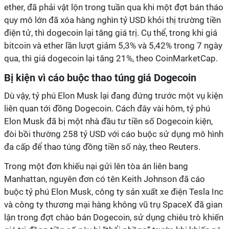
ether, đã phải vật lộn trong tuần qua khi một đợt bán tháo
quy mô lớn đã xóa hàng nghìn tỷ USD khỏi thị trường tiền
điện tử, thì dogecoin lại tăng giá trị. Cụ thể, trong khi giá
bitcoin và ether lần lượt giảm 5,3% và 5,42% trong 7 ngày
qua, thì giá dogecoin lại tăng 21%, theo CoinMarketCap.
Bị kiện vì cáo buộc thao túng giá Dogecoin
Dù vậy, tỷ phú Elon Musk lại đang đứng trước một vụ kiện
liên quan tới đồng Dogecoin. Cách đây vài hôm, tỷ phú
Elon Musk đã bị một nhà đầu tư tiền số Dogecoin kiện,
đòi bồi thường 258 tỷ USD với cáo buộc sử dụng mô hình
đa cấp để thao túng đồng tiền số này, theo Reuters.
Trong một đơn khiếu nại gửi lên tòa án liên bang
Manhattan, nguyên đơn có tên Keith Johnson đã cáo
buộc tỷ phú Elon Musk, công ty sản xuất xe điện Tesla Inc
và công ty thương mại hàng không vũ trụ SpaceX đã gian
lận trong đợt chào bán Dogecoin, sử dụng chiêu trò khiến