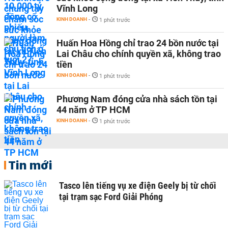
Vĩnh Long
KINH DOANH
-
1 phút trước
Huấn Hoa Hồng chỉ trao 24 bồn nước tại
Lai Châu cho chính quyền xã, không trao
tiền
KINH DOANH
-
1 phút trước
Phương Nam đóng cửa nhà sách tồn tại
44 năm ở TP HCM
KINH DOANH
-
1 phút trước
Tin mới
Tasco lên tiếng vụ xe điện Geely bị từ chối
tại trạm sạc Ford Giải Phóng