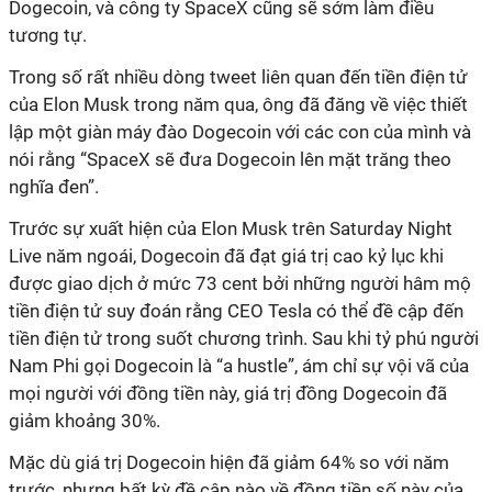
Dogecoin, và công ty SpaceX cũng sẽ sớm làm điều
tương tự.
Trong số rất nhiều dòng tweet liên quan đến tiền điện tử
của Elon Musk trong năm qua, ông đã đăng về việc thiết
lập một giàn máy đào Dogecoin với các con của mình và
nói rằng “SpaceX sẽ đưa Dogecoin lên mặt trăng theo
nghĩa đen”.
Trước sự xuất hiện của Elon Musk trên Saturday Night
Live năm ngoái, Dogecoin đã đạt giá trị cao kỷ lục khi
được giao dịch ở mức 73 cent bởi những người hâm mộ
tiền điện tử suy đoán rằng CEO Tesla có thể đề cập đến
tiền điện tử trong suốt chương trình. Sau khi tỷ phú người
Nam Phi gọi Dogecoin là “a hustle”, ám chỉ sự vội vã của
mọi người với đồng tiền này, giá trị đồng Dogecoin đã
giảm khoảng 30%.
Mặc dù giá trị Dogecoin hiện đã giảm 64% so với năm
trước, nhưng bất kỳ đề cập nào về đồng tiền số này của