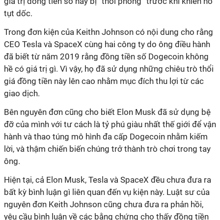
giá trị đồng tiền số này bị “thổi phồng” trước khi khiến nó
tụt dốc.
Trong đơn kiện của Keithn Johnson có nội dung cho rằng
CEO Tesla và SpaceX cùng hai công ty do ông điều hành
đã biết từ năm 2019 rằng đồng tiền số Dogecoin không
hề có giá trị gì. Vì vậy, họ đã sử dụng những chiêu trò thổi
giá đồng tiền này lên cao nhằm mục đích thu lợi từ các
giao dịch.
Bên nguyên đơn cũng cho biết Elon Musk đã sử dụng bệ
đỡ của mình với tư cách là tỷ phú giàu nhất thế giới để vận
hành và thao túng mô hình đa cấp Dogecoin nhằm kiếm
lời, và thậm chiến biến chúng trở thành trò chơi trong tay
ông.
Hiện tại, cả Elon Musk, Tesla và SpaceX đều chưa đưa ra
bất kỳ bình luận gì liên quan đến vụ kiện này. Luật sư của
nguyên đơn Keith Johnson cũng chưa đưa ra phản hồi,
yêu cầu bình luận về các bằng chứng cho thấy đồng tiền