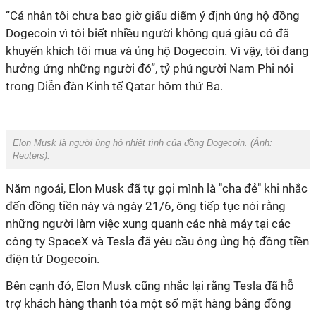
“Cá nhân tôi chưa bao giờ giấu diếm ý định ủng hộ đồng
Dogecoin vì tôi biết nhiều người không quá giàu có đã
khuyến khích tôi mua và ủng hộ Dogecoin. Vì vậy, tôi đang
hưởng ứng những người đó”, tỷ phú người Nam Phi nói
trong Diễn đàn Kinh tế Qatar hôm thứ Ba.
Elon Musk là người ủng hộ nhiệt tình của đồng Dogecoin. (Ảnh:
Reuters
).
Năm ngoái, Elon Musk đã tự gọi mình là "cha đẻ" khi nhắc
đến đồng tiền này và ngày 21/6, ông tiếp tục nói rằng
những người làm việc xung quanh các nhà máy tại các
công ty SpaceX và Tesla đã yêu cầu ông ủng hộ đồng tiền
điện tử Dogecoin.
Bên cạnh đó, Elon Musk cũng nhắc lại rằng Tesla đã hỗ
trợ khách hàng thanh tóa một số mặt hàng bằng đồng