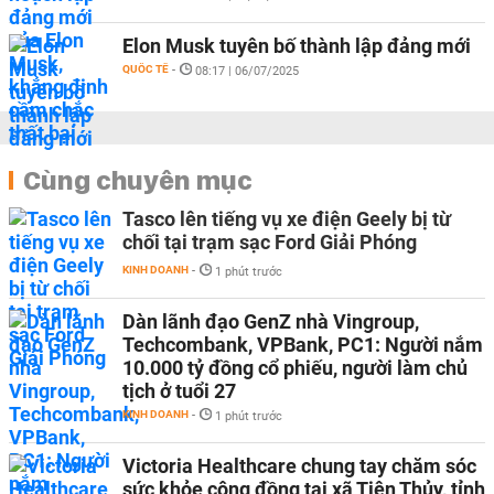
Elon Musk tuyên bố thành lập đảng mới
QUỐC TẾ
-
08:17 | 06/07/2025
Cùng chuyên mục
Tasco lên tiếng vụ xe điện Geely bị từ
chối tại trạm sạc Ford Giải Phóng
KINH DOANH
-
1 phút trước
Dàn lãnh đạo GenZ nhà Vingroup,
Techcombank, VPBank, PC1: Người nắm
10.000 tỷ đồng cổ phiếu, người làm chủ
tịch ở tuổi 27
KINH DOANH
-
1 phút trước
Victoria Healthcare chung tay chăm sóc
sức khỏe cộng đồng tại xã Tiên Thủy, tỉnh