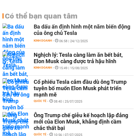
Có thể bạn quan tâm
Ba dấu ấn định hình một năm biến động
của ông chủ Tesla
KINH DOANH
-
06:58 | 24/12/2025
Nghịch lý: Tesla càng làm ăn bết bát,
Elon Musk càng được trả hậu hĩnh
KINH DOANH
-
15:49 | 15/08/2025
Cổ phiếu Tesla cắm đầu dù ông Trump
tuyên bố muốn Elon Musk phát triển
mạnh mẽ
QUỐC TẾ
-
08:40 | 25/07/2025
Ông Trump chế giễu kế hoạch lập đảng
mới của Elon Musk, khẳng định cầm
chắc thất bại
QUỐC TẾ
-
10:56 | 07/07/2025