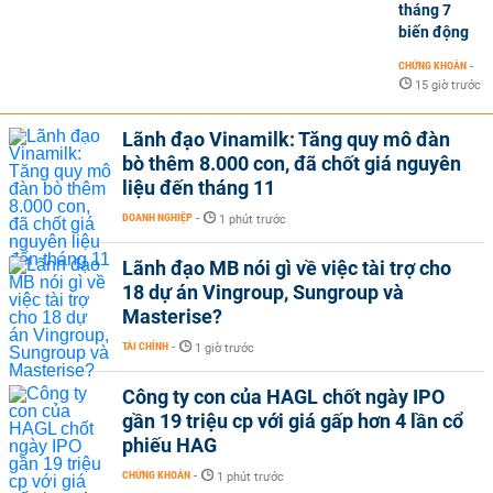
tháng 7
biến động
CHỨNG KHOÁN
-
15 giờ trước
Lãnh đạo Vinamilk: Tăng quy mô đàn
bò thêm 8.000 con, đã chốt giá nguyên
liệu đến tháng 11
DOANH NGHIỆP
-
1 phút trước
Lãnh đạo MB nói gì về việc tài trợ cho
18 dự án Vingroup, Sungroup và
Masterise?
TÀI CHÍNH
-
1 giờ trước
Công ty con của HAGL chốt ngày IPO
gần 19 triệu cp với giá gấp hơn 4 lần cổ
phiếu HAG
CHỨNG KHOÁN
-
1 phút trước