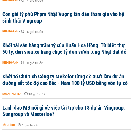
KINH DOANH
-
14 giờ trước
Con gái tỷ phú Phạm Nhật Vượng lần đầu tham gia vào hệ
sinh thái Vingroup
KINH DOANH
-
15 giờ trước
Khối tài sản hàng trăm tỷ của Huấn Hoa Hồng: Từ biệt thự
50 tỷ, dàn siêu xe hàng chục tỷ đến vườn tùng Nhật đắt đỏ
KINH DOANH
-
10 giờ trước
Khởi tố Chủ tịch Công ty Mekolor từng đề xuất làm dự án
đường sắt tốc độ cao Bắc - Nam 100 tỷ USD bằng vốn tự có
DOANH NGHIỆP
-
18 giờ trước
Lãnh đạo MB nói gì về việc tài trợ cho 18 dự án Vingroup,
Sungroup và Masterise?
TÀI CHÍNH
-
1 giờ trước