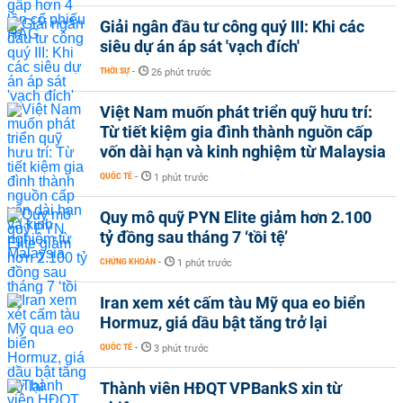
Giải ngân đầu tư công quý III: Khi các
siêu dự án áp sát 'vạch đích'
THỜI SỰ
-
26 phút trước
Việt Nam muốn phát triển quỹ hưu trí:
Từ tiết kiệm gia đình thành nguồn cấp
vốn dài hạn và kinh nghiệm từ Malaysia
QUỐC TẾ
-
1 phút trước
Quy mô quỹ PYN Elite giảm hơn 2.100
tỷ đồng sau tháng 7 ‘tồi tệ’
CHỨNG KHOÁN
-
1 phút trước
Iran xem xét cấm tàu Mỹ qua eo biển
Hormuz, giá dầu bật tăng trở lại
QUỐC TẾ
-
3 phút trước
Thành viên HĐQT VPBankS xin từ