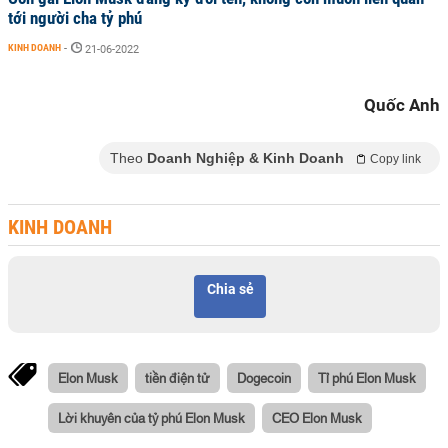
tới người cha tỷ phú
KINH DOANH
-
21-06-2022
Quốc Anh
Theo
Doanh Nghiệp & Kinh Doanh
Copy link
KINH DOANH
Chia sẻ
Elon Musk
tiền điện tử
Dogecoin
Tỉ phú Elon Musk
Lời khuyên của tỷ phú Elon Musk
CEO Elon Musk