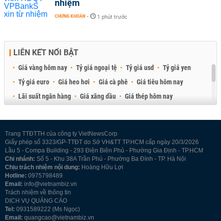
nhiệm
CHỨNG KHOÁN
-
1 phút trước
LIÊN KẾT NỔI BẬT
Giá vàng hôm nay
Tỷ giá ngoại tệ
Tỷ giá usd
Tỷ giá yen
Tỷ giá euro
Giá heo hơi
Giá cà phê
Giá tiêu hôm nay
Lãi suất ngân hàng
Giá xăng dầu
Giá thép hôm nay
Giá sầu riêng
Giá thịt heo
Giá gạo
Giá cao su
Best Retail Brokers
Diễn đàn đầu tư Việt Nam 2026
Trang TTĐTTH của công ty VietNewsCorp
Giấy phép số 3323/GP-TTĐT do Sở VH&TT TP.HCM cấp ngày 20/3/2026
Lầu 5 - Compa Building - 293 Điện Biên Phủ - Phường Gia Định - TP.HCM
Chi nhánh:
Số 5 - Khu 38A Trần Phú - Phường Ba Đình - TP. Hà Nội
Chịu trách nhiệm nội dung:
Hoàng Hữu Lợi
Hotline:
0975798489
Email:
info@vietnambiz.vn
Trách nhiệm về thông tin
DỊCH VỤ QUẢNG CÁO
Tel:
0931589222 (Ms Ngọc)
Email:
quangcao@vietnambiz.vn