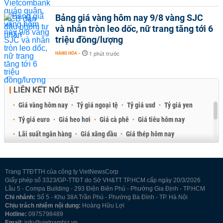
Bảng giá vàng hôm nay 9/8 vàng SJC
và nhẫn tròn leo dốc, nữ trang tăng tới 6
triệu đồng/lượng
HÀNG HÓA
-
1 phút trước
LIÊN KẾT NỔI BẬT
Giá vàng hôm nay
Tỷ giá ngoại tệ
Tỷ giá usd
Tỷ giá yen
Tỷ giá euro
Giá heo hơi
Giá cà phê
Giá tiêu hôm nay
Lãi suất ngân hàng
Giá xăng dầu
Giá thép hôm nay
Giá sầu riêng
Giá thịt heo
Giá gạo
Giá cao su
Best Retail Brokers
Diễn đàn đầu tư Việt Nam 2026
Trang TTĐTTH của công ty VietNewsCorp
Giấy phép số 3323/GP-TTĐT do Sở VH&TT TP.HCM cấp ngày 20/3/2026
Lầu 5 - Compa Building - 293 Điện Biên Phủ - Phường Gia Định - TP.HCM
Chi nhánh:
Số 5 - Khu 38A Trần Phú - Phường Ba Đình - TP. Hà Nội
Chịu trách nhiệm nội dung:
Hoàng Hữu Lợi
Hotline:
0975798489
Email:
info@vietnambiz.vn