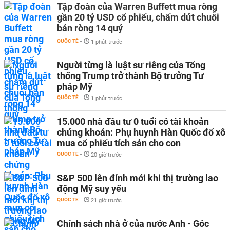
Tập đoàn của Warren Buffett mua ròng
gần 20 tỷ USD cổ phiếu, chấm dứt chuỗi
bán ròng 14 quý
QUỐC TẾ
-
1 phút trước
Người từng là luật sư riêng của Tổng
thống Trump trở thành Bộ trưởng Tư
pháp Mỹ
QUỐC TẾ
-
1 phút trước
15.000 nhà đầu tư 0 tuổi có tài khoản
chứng khoán: Phụ huynh Hàn Quốc đổ xô
mua cổ phiếu tích sản cho con
QUỐC TẾ
-
20 giờ trước
S&P 500 lên đỉnh mới khi thị trường lao
động Mỹ suy yếu
QUỐC TẾ
-
21 giờ trước
Chính sách nhà ở của nước Anh - Góc