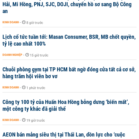
Hải, Mi Hồng, PNJ, SJC, DOJI, chuyển hồ sơ sang Bộ Công
an
KINH DOANH
-
8 giờ trước
Lịch cổ tức tuần tới: Masan Consumer, BSR, MB chốt quyền,
tỷ lệ cao nhất 100%
DOANH NGHIỆP
-
15 giờ trước
Chuỗi phòng gym tại TP HCM bất ngờ đóng cửa tất cả cơ sở,
hàng trăm hội viên bơ vơ
KINH DOANH
-
1 phút trước
Công ty 100 tỷ của Huấn Hoa Hồng bỗng dưng ‘biến mất’,
một công ty khác đã giải thể
KINH DOANH
-
19 giờ trước
AEON bán mảng siêu thị tại Thái Lan, dồn lực cho ‘cuộc