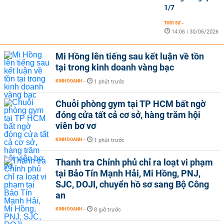
1/7
THỜI SỰ
-
14:06 | 30/06/2026
Mi Hồng lên tiếng sau kết luận về tồn
tại trong kinh doanh vàng bạc
KINH DOANH
-
1 phút trước
Chuỗi phòng gym tại TP HCM bất ngờ
đóng cửa tất cả cơ sở, hàng trăm hội
viên bơ vơ
KINH DOANH
-
1 phút trước
Thanh tra Chính phủ chỉ ra loạt vi phạm
tại Bảo Tín Mạnh Hải, Mi Hồng, PNJ,
SJC, DOJI, chuyển hồ sơ sang Bộ Công
an
KINH DOANH
-
8 giờ trước