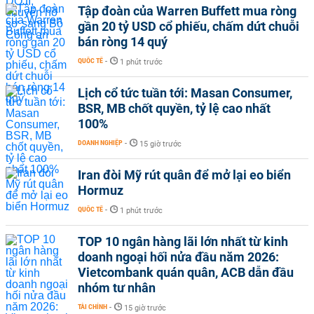
Tập đoàn của Warren Buffett mua ròng
gần 20 tỷ USD cổ phiếu, chấm dứt chuỗi
bán ròng 14 quý
QUỐC TẾ
-
1 phút trước
Lịch cổ tức tuần tới: Masan Consumer,
BSR, MB chốt quyền, tỷ lệ cao nhất
100%
DOANH NGHIỆP
-
15 giờ trước
Iran đòi Mỹ rút quân để mở lại eo biển
Hormuz
QUỐC TẾ
-
1 phút trước
TOP 10 ngân hàng lãi lớn nhất từ kinh
doanh ngoại hối nửa đầu năm 2026:
Vietcombank quán quân, ACB dẫn đầu
nhóm tư nhân
TÀI CHÍNH
-
15 giờ trước