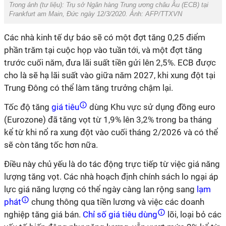
Trong ảnh (tư liệu): Trụ sở Ngân hàng Trung ương châu Âu (ECB) tại
Frankfurt am Main, Đức ngày 12/3/2020. Ảnh: AFP/TTXVN
Các nhà kinh tế dự báo sẽ có một đợt tăng 0,25 điểm
phần trăm tại cuộc họp vào tuần tới, và một đợt tăng
trước cuối năm, đưa lãi suất tiền gửi lên 2,5%. ECB được
cho là sẽ hạ lãi suất vào giữa năm 2027, khi xung đột tại
Trung Đông có thể làm tăng trưởng chậm lại.
Tốc độ tăng
giá tiêu
dùng Khu vực sử dụng đồng euro
(Eurozone) đã tăng vọt từ 1,9% lên 3,2% trong ba tháng
kể từ khi nổ ra xung đột vào cuối tháng 2/2026 và có thể
sẽ còn tăng tốc hơn nữa.
Điều này chủ yếu là do tác động trực tiếp từ việc giá năng
lượng tăng vọt. Các nhà hoạch định chính sách lo ngại áp
lực giá năng lượng có thể ngày càng lan rộng sang
lạm
phát
chung thông qua tiền lương và việc các doanh
nghiệp tăng giá bán.
Chỉ số giá tiêu dùng
lõi, loại bỏ các