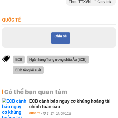
Theo
TTXVN
Copy link
QUỐC TẾ
Chia sẻ
ECB
Ngân hàng Trung ương châu Âu (ECB)
ECB tăng lãi suất
Có thể bạn quan tâm
ECB cảnh báo nguy cơ khủng hoảng tài
chính toàn cầu
QUỐC TẾ
-
21:27 | 27/05/2026