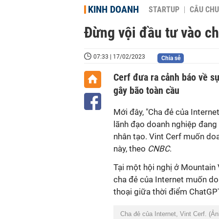
KINH DOANH
STARTUP
CÂU CHU
Đừng vội đầu tư vào ch
07:33 | 17/02/2023
Chia sẻ
Cerf đưa ra cảnh báo về s
gây bão toàn cầu
Mới đây, "Cha đẻ của Interne
lãnh đạo doanh nghiệp đang 
nhân tạo. Vint Cerf muốn doa
này, theo
CNBC
.
Tại một hội nghị ở Mountain
cha đẻ của Internet muốn do
thoại giữa thời điểm ChatGP
Cha đẻ của Internet, Vint Cerf. (Ả