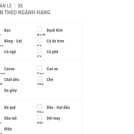
BÁN LẺ
XE
IN THEO NGÀNH HÀNG
Bạc
Bạch Kim
Bông - Sợi
Cá da trơn
Cá ngừ
Cà phê
Cacao
Cao su
Chất dẻo
Chè
Da giày
Đá quý
Dầu - Hạt dầu
Dầu mỏ
Dệt may
Điện