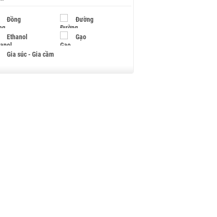
Đồng
Đường
Ethanol
Gạo
Gia súc - Gia cầm
Giấy
Gỗ
Hạt điều
Hồ tiêu - Hạt tiêu
Khí đốt
Kim loại khác
Mắc ca
Muối
Ngũ cốc
Nhựa - Hạt nhựa
Palladium
Phân bón