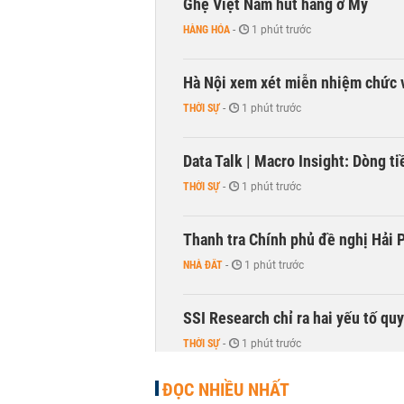
Ghẹ Việt Nam hút hàng ở Mỹ
HÀNG HÓA
-
1 phút trước
Hà Nội xem xét miễn nhiệm chức 
THỜI SỰ
-
1 phút trước
Data Talk | Macro Insight: Dòng t
THỜI SỰ
-
1 phút trước
Thanh tra Chính phủ đề nghị Hải P
NHÀ ĐẤT
-
1 phút trước
SSI Research chỉ ra hai yếu tố qu
THỜI SỰ
-
1 phút trước
ĐỌC NHIỀU NHẤT
Nhiều phòng trọ Hà Nội tăng giá