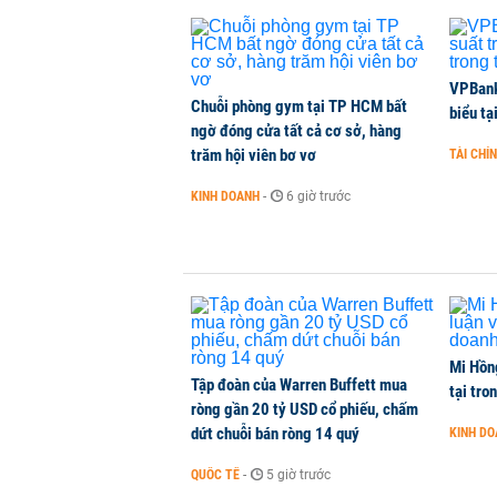
NHÀ ĐẤT
-
1 phút trước
Ông Trump sắp có quyền tùy ý áp 
VPBank 
Chuỗi phòng gym tại TP HCM bất
biểu tạ
QUỐC TẾ
-
1 phút trước
ngờ đóng cửa tất cả cơ sở, hàng
trăm hội viên bơ vơ
TÀI CHÍ
Hà Nội dự kiến sáp nhập, tổ chức 
KINH DOANH
-
6 giờ trước
THỜI SỰ
-
1 phút trước
Mi Hồng
Tập đoàn của Warren Buffett mua
tại tro
ròng gần 20 tỷ USD cổ phiếu, chấm
dứt chuỗi bán ròng 14 quý
KINH D
QUỐC TẾ
-
5 giờ trước