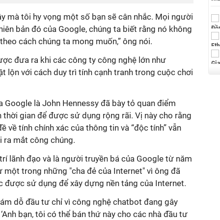
y mà tôi hy vọng một số bạn sẽ cân nhắc. Mọi người
iên bản đó của Google, chúng ta biết rằng nó không
 theo cách chúng ta mong muốn,” ông nói.
ược đưa ra khi các công ty công nghệ lớn như
 lộn với cách duy trì tính cạnh tranh trong cuộc chơi
ủa Google là John Hennessy đã bày tỏ quan điểm
 thời gian để được sử dụng rộng rãi. Vị này cho rằng
ề về tính chính xác của thông tin và “độc tính” vẫn
i ra mắt công chúng.
 trí lãnh đạo và là người truyền bá của Google từ năm
 một trong những "cha đẻ của Internet" vì ông đã
úc được sử dụng để xây dựng nền tảng của Internet.
cám dỗ đầu tư chỉ vì công nghệ chatbot đang gây
 ‘Anh bạn, tôi có thể bán thứ này cho các nhà đầu tư