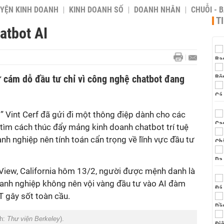
YỆN KINH DOANH
KINH DOANH SỐ
DOANH NHÂN
CHUỖI - 
T
atbot AI
ự cám dỗ đầu tư chỉ vì công nghệ chatbot đang
t” Vint Cerf đã gửi đi một thông điệp dành cho các
tìm cách thúc đẩy mảng kinh doanh chatbot trí tuệ
nh nghiệp nên tính toán cẩn trọng về lĩnh vực đầu tư
 View, California hôm 13/2, người được mệnh danh là
anh nghiệp không nên vội vàng đầu tư vào AI đàm
T gây sốt toàn cầu.
nh:
Thư viện Berkeley
).