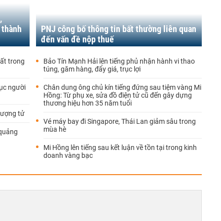
,
 thành
PNJ công bố thông tin bất thường liên quan
đến vấn đề nộp thuế
hất trong
Bảo Tín Mạnh Hải lên tiếng phủ nhận hành vi thao
túng, găm hàng, đẩy giá, trục lợi
hục người
Chân dung ông chủ kín tiếng đứng sau tiệm vàng Mi
Hồng: Từ phụ xe, sửa đồ điện tử cũ đến gây dựng
thương hiệu hơn 35 năm tuổi
lượng tử
Vé máy bay đi Singapore, Thái Lan giảm sâu trong
mùa hè
 quảng
Mi Hồng lên tiếng sau kết luận về tồn tại trong kinh
doanh vàng bạc