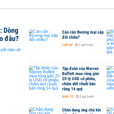
t: Dòng
Cán cân thương mại sắp
ào đâu?
đổi chiều?
THỜI SỰ
-
3 giờ trước
Tập đoàn của Warren
Buffett mua ròng gần
20 tỷ USD cổ phiếu,
chấm dứt chuỗi bán
ròng 14 quý
QUỐC TẾ
-
5 giờ trước
Chân dung ông chủ kín