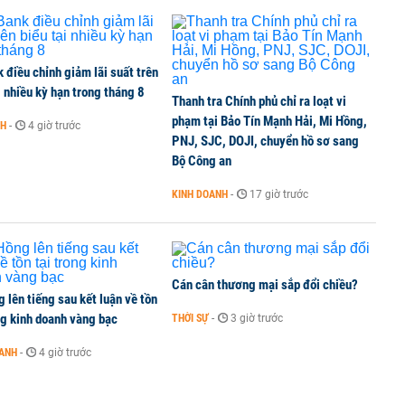
thuế 100% lên những đối tác thương mại hàng đầu?
điều chỉnh giảm lãi suất trên
i nhiều kỳ hạn trong tháng 8
Thanh tra Chính phủ chỉ ra loạt vi
phạm tại Bảo Tín Mạnh Hải, Mi Hồng,
NH
-
4 giờ trước
PNJ, SJC, DOJI, chuyển hồ sơ sang
lại 5 sở ngành
Bộ Công an
KINH DOANH
-
17 giờ trước
Cán cân thương mại sắp đổi chiều?
 lên tiếng sau kết luận về tồn
ng kinh doanh vàng bạc
THỜI SỰ
-
3 giờ trước
OANH
-
4 giờ trước