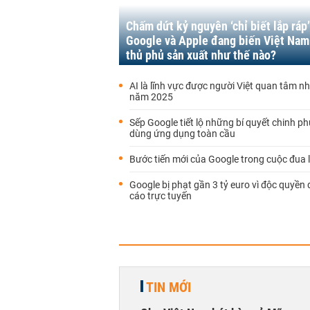
Chấm dứt kỷ nguyên ‘chỉ biết lắp ráp’
Google và Apple đang biến Việt Nam
thủ phủ sản xuất như thế nào?
AI là lĩnh vực được người Việt quan tâm n
năm 2025
Sếp Google tiết lộ những bí quyết chinh p
dùng ứng dụng toàn cầu
Bước tiến mới của Google trong cuộc đua 
Google bị phạt gần 3 tỷ euro vì độc quyền
cáo trực tuyến
TIN MỚI