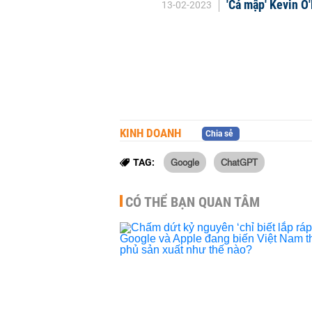
'Cá mập' Kevin O
13-02-2023
KINH DOANH
Chia sẻ
Google
ChatGPT
TAG:
CÓ THỂ BẠN QUAN TÂM