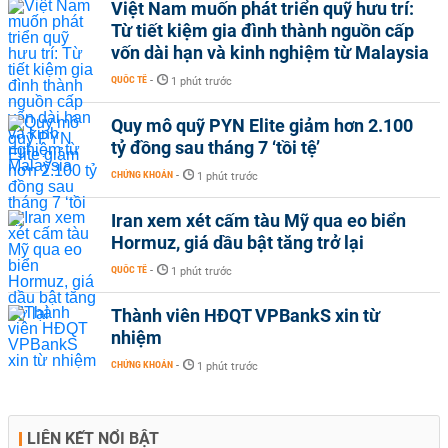
Việt Nam muốn phát triển quỹ hưu trí:
Từ tiết kiệm gia đình thành nguồn cấp
vốn dài hạn và kinh nghiệm từ Malaysia
QUỐC TẾ
-
1 phút trước
Quy mô quỹ PYN Elite giảm hơn 2.100
tỷ đồng sau tháng 7 ‘tồi tệ’
CHỨNG KHOÁN
-
1 phút trước
Iran xem xét cấm tàu Mỹ qua eo biển
Hormuz, giá dầu bật tăng trở lại
QUỐC TẾ
-
1 phút trước
Thành viên HĐQT VPBankS xin từ
nhiệm
CHỨNG KHOÁN
-
1 phút trước
LIÊN KẾT NỔI BẬT