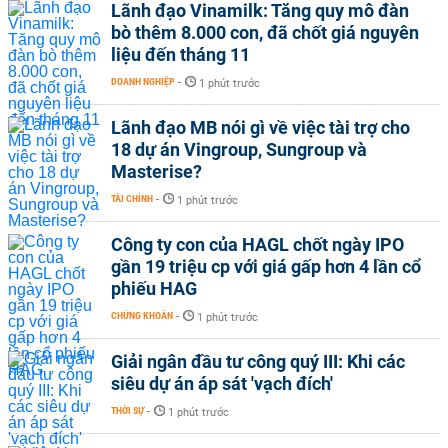
Lãnh đạo Vinamilk: Tăng quy mô đàn
bò thêm 8.000 con, đã chốt giá nguyên
liệu đến tháng 11
DOANH NGHIỆP
-
1 phút trước
Lãnh đạo MB nói gì về việc tài trợ cho
18 dự án Vingroup, Sungroup và
Masterise?
TÀI CHÍNH
-
1 phút trước
Công ty con của HAGL chốt ngày IPO
gần 19 triệu cp với giá gấp hơn 4 lần cổ
phiếu HAG
CHỨNG KHOÁN
-
1 phút trước
Giải ngân đầu tư công quý III: Khi các
siêu dự án áp sát 'vạch đích'
THỜI SỰ
-
1 phút trước