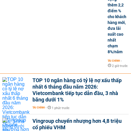
thêm 2,2
điểm %
cho khách
hàng mới,
đưa lãi
suất cao
nhất
chạm
8%/năm
TÀI CHÍNH
-
2 giờ trước
TOP 10 ngân hàng có tỷ lệ nợ xấu thấp
nhất 6 tháng đầu năm 2026:
Vietcombank tiếp tục dẫn đầu, 3 nhà
băng dưới 1%
TÀI CHÍNH
-
1 phút trước
Vingroup chuyển nhượng hơn 4,8 triệu
cổ phiếu VHM