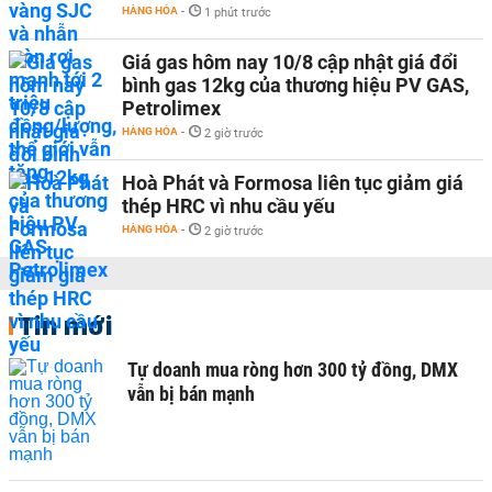
HÀNG HÓA
-
1 phút trước
Giá gas hôm nay 10/8 cập nhật giá đổi
bình gas 12kg của thương hiệu PV GAS,
Petrolimex
HÀNG HÓA
-
2 giờ trước
Hoà Phát và Formosa liên tục giảm giá
thép HRC vì nhu cầu yếu
HÀNG HÓA
-
2 giờ trước
Tin mới
Tự doanh mua ròng hơn 300 tỷ đồng, DMX
vẫn bị bán mạnh