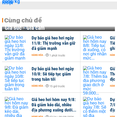
Cùng chủ đề
Gia súc - Gia cầm
Dự báo giá heo hơi ngày
Giá
11/8: Thị trường vẫn giữ
Tiếp
đà giảm mạnh
ghi
HÀNG HÓA
-
HÀNG
1 phút trước
Dự báo giá heo hơi ngày
Giá
10/8: Sẽ tiếp tục giảm
Thê
trong tuần tới
dịc
HÀNG HÓA
-
HÀNG
15 giờ trước
Giá heo hơi hôm nay 9/8:
Dự 
Đà giảm kéo dài, nhiều
7/8
địa phương xuống dưới...
địa
HÀNG HÓA
-
HÀNG