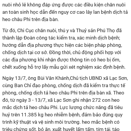
nuôi nhỏ lẻ không đáp ứng được các điều kiện chăn nuôi
an toàn sinh học dẫn đến nguy cơ cao lây lan bệnh dịch tả
heo châu Phi trên địa bàn.
Từ đó, Chi Cục chăn nuôi, thú y và Thuỷ sản Phú Thọ đã
thành lập Đoàn công tác kiểm tra, xác minh dịch bệnh;
hướng dẫn địa phương thực hiện các biện pháp phòng,
chống dịch tại cơ sở. Đồng thời, chủ động phối hợp với
các địa phương khi nhận được thông tin có heo bị ốm,
chết xuống hỗ trợ lấy mẫu gửi xét nghiệm xác định bệnh.
Ngày 13/7, ông Bùi Văn Khánh,Chủ tịch UBND xã Lạc Sơn,
cùng Ban Chỉ đạo phòng, chống dịch đã kiểm tra thực tế
phòng, chống dịch tả heo châu Phi trên địa bàn xã. Theo
đó, từ ngày 3 - 13/7, xã Lạc Sơn ghi nhận 272 con heo
mắc dịch tả heo châu Phi. Lực lượng chức năng đã tiêu
huỷ trên 11.385 kg heo nhiễm bệnh, đảm bảo đúng quy
trình kỹ thuật và vệ sinh môi trường. heo mắc bệnh có
triệu chứng sốt, bỏ ăn, xuất huyết lấm tấm, tím tái, táo