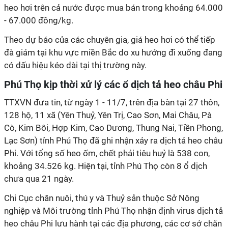
heo hơi trên cả nước được mua bán trong khoảng 64.000
- 67.000 đồng/kg.
Theo dự báo của các chuyên gia, giá heo hơi có thể tiếp
đà giảm tại khu vực miền Bắc do xu hướng đi xuống đang
có dấu hiệu kéo dài tại thị trường này.
Phú Thọ kịp thời xử lý các ổ dịch tả heo châu Phi
TTXVN đưa tin, từ ngày 1 - 11/7, trên địa bàn tại 27 thôn,
128 hộ, 11 xã (Yên Thuỷ, Yên Trị, Cao Sơn, Mai Châu, Pà
Cò, Kim Bôi, Hợp Kim, Cao Dương, Thung Nai, Tiền Phong,
Lạc Sơn) tỉnh Phú Thọ đã ghi nhận xảy ra dịch tả heo châu
Phi. Với tổng số heo ốm, chết phải tiêu huỷ là 538 con,
khoảng 34.526 kg. Hiện tại, tỉnh Phú Thọ còn 8 ổ dịch
chưa qua 21 ngày.
Chi Cục chăn nuôi, thú y và Thuỷ sản thuộc Sở Nông
nghiệp và Môi trường tỉnh Phú Thọ nhận định virus dịch tả
heo châu Phi lưu hành tại các địa phương, các cơ sở chăn