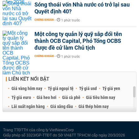
Sóng thoái vốn Nhà nước có trở lại sau
Quyết định 40?
CHỨNG KHOÁN
-
1 phút trước
Một công ty quản lý quỹ sắp đổi tên
thành OCB Capital, Phó Tổng OCBS
được đề cử làm Chủ tịch
CHỨNG KHOÁN
-
1 phút trước
LIÊN KẾT NỔI BẬT
Giá vàng hôm nay
Tỷ giá ngoại tệ
Tỷ giá usd
Tỷ giá yen
Tỷ giá euro
Giá heo hơi
Giá cà phê
Giá tiêu hôm nay
Lãi suất ngân hàng
Giá xăng dầu
Giá thép hôm nay
Giá sầu riêng
Giá thịt heo
Giá gạo
Giá cao su
Best Retail Brokers
Diễn đàn đầu tư Việt Nam 2026
Trang TTĐTTH của công ty VietNewsCorp
Giấy phép số 3323/GP-TTĐT do Sở VH&TT TP.HCM cấp ngày 20/3/2026