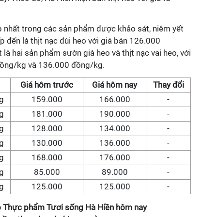
p nhất trong các sản phẩm được khảo sát, niêm yết
 đến là thịt nạc đùi heo với giá bán 126.000
là hai sản phẩm sườn già heo và thịt nạc vai heo, với
 đồng/kg và 136.000 đồng/kg.
Giá hôm trước
Giá hôm nay
Thay đổi
g
159.000
166.000
-
g
181.000
190.000
-
g
128.000
134.000
-
g
130.000
136.000
-
g
168.000
176.000
-
g
85.000
89.000
-
g
125.000
125.000
-
eo Thực phẩm Tươi sống Hà Hiền hôm nay