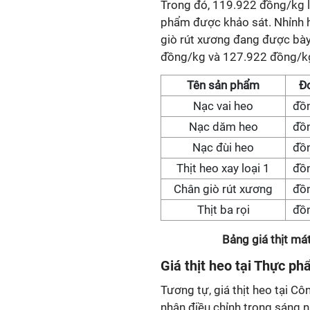
Trong đó, 119.922 đồng/kg là
phẩm được khảo sát. Nhỉnh hơ
giò rút xương đang được bày
đồng/kg và 127.922 đồng/k
Tên sản phẩm
Đơ
Nạc vai heo
đồ
Nạc dăm heo
đồ
Nạc đùi heo
đồ
Thịt heo xay loại 1
đồ
Chân giò rút xương
đồ
Thịt ba rọi
đồ
Bảng giá thịt má
Giá thịt heo tại Thực p
Tương tự, giá thịt heo tại 
nhận điều chỉnh trong sáng na