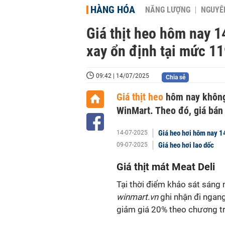
HÀNG HÓA
NĂNG LƯỢNG
NGUYÊN
Giá thịt heo hôm nay 14
xay ổn định tại mức 1
09:42 | 14/07/2025
Chia sẻ
Giá thịt heo
hôm nay không 
WinMart. Theo đó, giá bán
Giá heo hơi hôm nay 14
14-07-2025
Giá heo hơi lao dốc
09-07-2025
Giá thịt mát Meat Deli
Tại thời điểm khảo sát sáng 
winmart.vn
ghi nhận đi ngan
giảm giá 20% theo chương tr