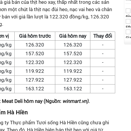
 giá bán của thịt heo xay, thấp nhất trong các sản
n một chút là thịt nạc đùi heo, nạc vai heo và chân
 bán với giá lần lượt là 122.320 đồng/kg, 126.320
g.
n vị
Giá hôm trước
Giá hôm nay
Thay đổi
ng/kg
126.320
126.320
-
ng/kg
157.520
157.520
-
ng/kg
122.320
122.320
-
ng/kg
119.922
119.922
-
ng/kg
127.922
127.922
-
ng/kg
163.122
163.122
-
t Meat Deli hôm nay (Nguồn:
winmart.vn)
.
hẩm Hà Hiền
Công ty Thực phẩm Tươi sống Hà Hiền cũng chưa ghi
y. Theo đó, Hà Hiền hiện bán thịt heo với giá từ