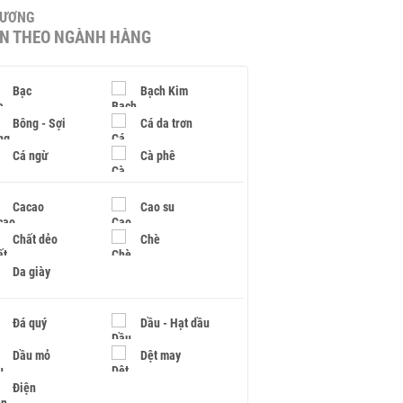
HƯƠNG
IN THEO NGÀNH HÀNG
Bạc
Bạch Kim
Bông - Sợi
Cá da trơn
Cá ngừ
Cà phê
Cacao
Cao su
Chất dẻo
Chè
Da giày
Đá quý
Dầu - Hạt dầu
Dầu mỏ
Dệt may
Điện