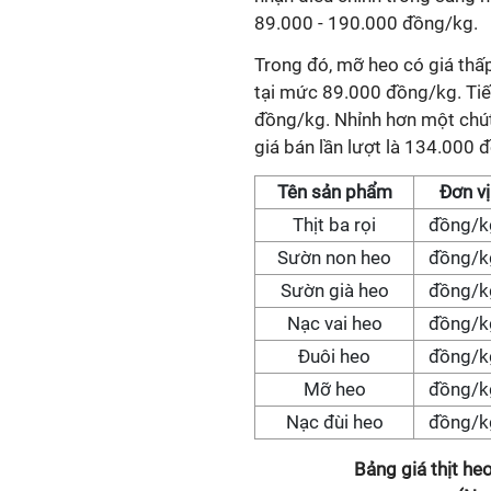
89.000 - 190.000 đồng/kg.
Trong đó, mỡ heo có giá thấ
tại mức 89.000 đồng/kg. Tiếp
đồng/kg. Nhỉnh hơn một chút 
giá bán lần lượt là 134.000
Tên sản phẩm
Đơn vị
Thịt ba rọi
đồng/k
Sườn non heo
đồng/k
Sườn già heo
đồng/k
Nạc vai heo
đồng/k
Đuôi heo
đồng/k
Mỡ heo
đồng/k
Nạc đùi heo
đồng/k
Bảng giá thịt h