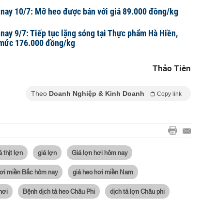
 nay 10/7: Mỡ heo được bán với giá 89.000 đồng/kg
 nay 9/7: Tiếp tục lặng sóng tại Thực phẩm Hà Hiền,
ì mức 176.000 đồng/kg
Thảo Tiên
Theo
Doanh Nghiệp & Kinh Doanh
Copy link
á thịt lợn
giá lợn
Giá lợn hơi hôm nay
hơi miền Bắc hôm nay
giá heo hơi miền Nam
hơi
Bệnh dịch tả heo Châu Phi
dịch tả lợn Châu phi