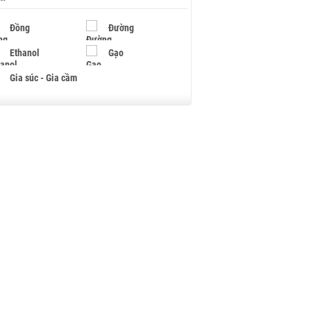
Đồng
Đường
Ethanol
Gạo
Gia súc - Gia cầm
Giấy
Gỗ
Hạt điều
Hồ tiêu - Hạt tiêu
Khí đốt
Kim loại khác
Mắc ca
Muối
Ngũ cốc
Nhựa - Hạt nhựa
Palladium
Phân bón