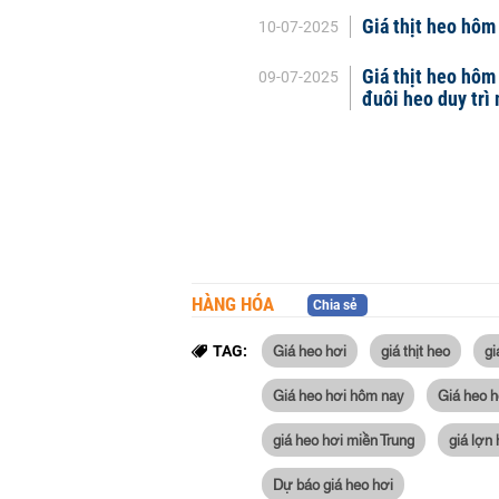
Giá thịt heo hôm
10-07-2025
Giá thịt heo hôm
09-07-2025
đuôi heo duy tr
HÀNG HÓA
Chia sẻ
Giá heo hơi
giá thịt heo
gi
TAG:
Giá heo hơi hôm nay
Giá heo 
giá heo hơi miền Trung
giá lợn 
Dự báo giá heo hơi