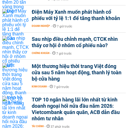
Điện Máy Xanh muốn phát hành cổ
phiếu với tỷ lệ 1:1 để tăng thanh khoản
DOANH NGHIỆP
-
7 giờ trước
Sau nhịp điều chỉnh mạnh, CTCK nhìn
thấy cơ hội ở nhóm cổ phiếu nào?
CHỨNG KHOÁN
-
7 giờ trước
Một thương hiệu thời trang Việt đóng
cửa sau 5 năm hoạt động, thanh lý toàn
bộ cửa hàng
KINH DOANH
-
7 giờ trước
TOP 10 ngân hàng lãi lớn nhất từ kinh
doanh ngoại hối nửa đầu năm 2026:
Vietcombank quán quân, ACB dẫn đầu
nhóm tư nhân
TÀI CHÍNH
-
37 phút trước