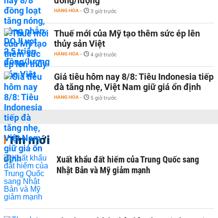
đồng/lượng
HÀNG HÓA
-
3 giờ trước
Thuế mới của Mỹ tạo thêm sức ép lên
thủy sản Việt
HÀNG HÓA
-
4 giờ trước
Giá tiêu hôm nay 8/8: Tiêu Indonesia tiếp
đà tăng nhẹ, Việt Nam giữ giá ổn định
HÀNG HÓA
-
5 giờ trước
Tin mới
Xuất khẩu đất hiếm của Trung Quốc sang
Nhật Bản và Mỹ giảm mạnh