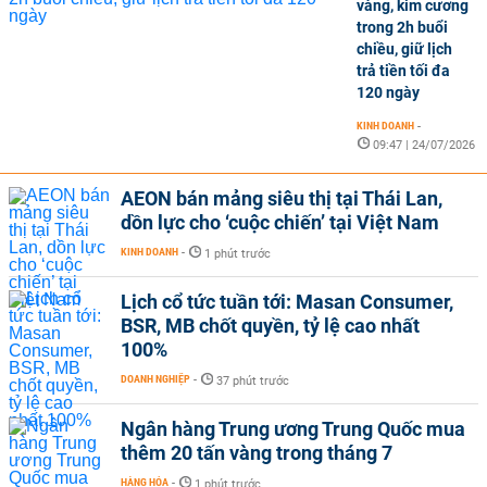
vàng, kim cương
trong 2h buổi
chiều, giữ lịch
trả tiền tối đa
120 ngày
KINH DOANH
-
09:47 | 24/07/2026
AEON bán mảng siêu thị tại Thái Lan,
dồn lực cho ‘cuộc chiến’ tại Việt Nam
KINH DOANH
-
1 phút trước
Lịch cổ tức tuần tới: Masan Consumer,
BSR, MB chốt quyền, tỷ lệ cao nhất
100%
DOANH NGHIỆP
-
37 phút trước
Ngân hàng Trung ương Trung Quốc mua
thêm 20 tấn vàng trong tháng 7
HÀNG HÓA
-
1 phút trước