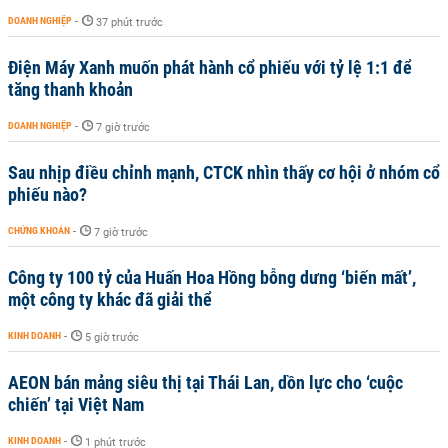
DOANH NGHIỆP
-
37 phút trước
Điện Máy Xanh muốn phát hành cổ phiếu với tỷ lệ 1:1 để
tăng thanh khoản
DOANH NGHIỆP
-
7 giờ trước
Sau nhịp điều chỉnh mạnh, CTCK nhìn thấy cơ hội ở nhóm cổ
phiếu nào?
CHỨNG KHOÁN
-
7 giờ trước
Công ty 100 tỷ của Huấn Hoa Hồng bỗng dưng ‘biến mất’,
một công ty khác đã giải thể
KINH DOANH
-
5 giờ trước
AEON bán mảng siêu thị tại Thái Lan, dồn lực cho ‘cuộc
chiến’ tại Việt Nam
KINH DOANH
-
1 phút trước