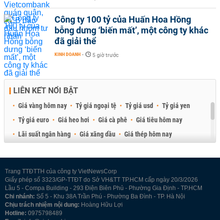
Công ty 100 tỷ của Huấn Hoa Hồng
bỗng dưng ‘biến mất’, một công ty khác
đã giải thể
KINH DOANH
-
5 giờ trước
LIÊN KẾT NỔI BẬT
Giá vàng hôm nay
Tỷ giá ngoại tệ
Tỷ giá usd
Tỷ giá yen
Tỷ giá euro
Giá heo hơi
Giá cà phê
Giá tiêu hôm nay
Lãi suất ngân hàng
Giá xăng dầu
Giá thép hôm nay
Giá sầu riêng
Giá thịt heo
Giá gạo
Giá cao su
Best Retail Brokers
Diễn đàn đầu tư Việt Nam 2026
Trang TTĐTTH của công ty VietNewsCorp
Giấy phép số 3323/GP-TTĐT do Sở VH&TT TP.HCM cấp ngày 20/3/2026
Lầu 5 - Compa Building - 293 Điện Biên Phủ - Phường Gia Định - TP.HCM
Chi nhánh:
Số 5 - Khu 38A Trần Phú - Phường Ba Đình - TP. Hà Nội
Chịu trách nhiệm nội dung:
Hoàng Hữu Lợi
Hotline:
0975798489