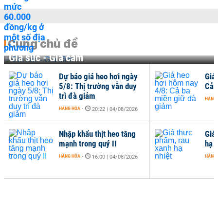
Cùng chủ đề
Gia súc - Gia cầm
Dự báo giá heo hơi ngày
Giá
5/8: Thị trường vẫn duy
Cả 
trì đà giảm
HÀNG
HÀNG HÓA
-
20:22 | 04/08/2026
Nhập khẩu thịt heo tăng
Giá
mạnh trong quý II
hạ n
HÀNG HÓA
-
HÀNG
16:00 | 04/08/2026