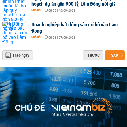
hoạch dự án gần 900 tỷ, Lâm Đồng nói gì?
NHÀ ĐẤT
-
08:55 | 10/09/2021
Doanh nghiệp bất động sản đổ bộ vào Lâm
Đồng
NHÀ ĐẤT
-
08:21 | 07/08/2021
Theo ngày
TRƯỚC
SAU