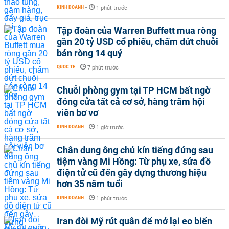
KINH DOANH
-
1 phút trước
Tập đoàn của Warren Buffett mua ròng
gần 20 tỷ USD cổ phiếu, chấm dứt chuỗi
bán ròng 14 quý
QUỐC TẾ
-
7 phút trước
Chuỗi phòng gym tại TP HCM bất ngờ
đóng cửa tất cả cơ sở, hàng trăm hội
viên bơ vơ
KINH DOANH
-
1 giờ trước
Chân dung ông chủ kín tiếng đứng sau
tiệm vàng Mi Hồng: Từ phụ xe, sửa đồ
điện tử cũ đến gây dựng thương hiệu
hơn 35 năm tuổi
KINH DOANH
-
1 phút trước
Iran đòi Mỹ rút quân để mở lại eo biển