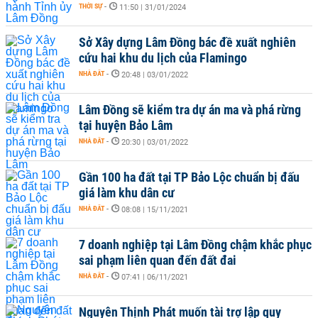
THỜI SỰ
-
11:50 | 31/01/2024
Sở Xây dựng Lâm Đồng bác đề xuất nghiên
cứu hai khu du lịch của Flamingo
NHÀ ĐẤT
-
20:48 | 03/01/2022
Lâm Đồng sẽ kiểm tra dự án ma và phá rừng
tại huyện Bảo Lâm
NHÀ ĐẤT
-
20:30 | 03/01/2022
Gần 100 ha đất tại TP Bảo Lộc chuẩn bị đấu
giá làm khu dân cư
NHÀ ĐẤT
-
08:08 | 15/11/2021
7 doanh nghiệp tại Lâm Đồng chậm khắc phục
sai phạm liên quan đến đất đai
NHÀ ĐẤT
-
07:41 | 06/11/2021
Nguyên Thịnh Phát muốn tài trợ lập quy