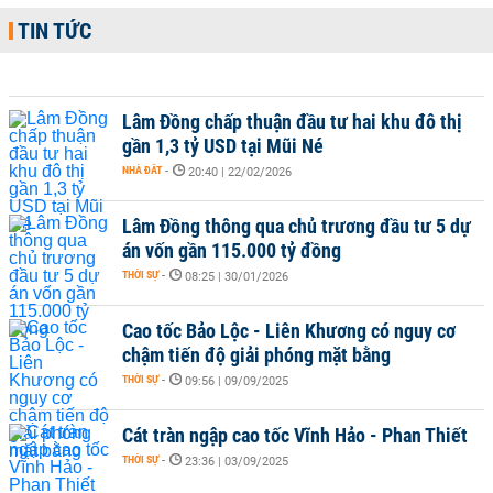
TIN TỨC
Lâm Đồng chấp thuận đầu tư hai khu đô thị
gần 1,3 tỷ USD tại Mũi Né
NHÀ ĐẤT
-
20:40 | 22/02/2026
Lâm Đồng thông qua chủ trương đầu tư 5 dự
án vốn gần 115.000 tỷ đồng
THỜI SỰ
-
08:25 | 30/01/2026
Cao tốc Bảo Lộc - Liên Khương có nguy cơ
chậm tiến độ giải phóng mặt bằng
THỜI SỰ
-
09:56 | 09/09/2025
Cát tràn ngập cao tốc Vĩnh Hảo - Phan Thiết
THỜI SỰ
-
23:36 | 03/09/2025