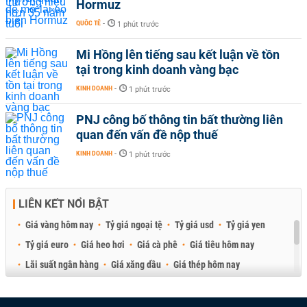
Hormuz
QUỐC TẾ
-
1 phút trước
Mi Hồng lên tiếng sau kết luận về tồn
tại trong kinh doanh vàng bạc
KINH DOANH
-
1 phút trước
PNJ công bố thông tin bất thường liên
quan đến vấn đề nộp thuế
KINH DOANH
-
1 phút trước
LIÊN KẾT NỔI BẬT
Giá vàng hôm nay
Tỷ giá ngoại tệ
Tỷ giá usd
Tỷ giá yen
Tỷ giá euro
Giá heo hơi
Giá cà phê
Giá tiêu hôm nay
Lãi suất ngân hàng
Giá xăng dầu
Giá thép hôm nay
Giá sầu riêng
Giá thịt heo
Giá gạo
Giá cao su
Best Retail Brokers
Diễn đàn đầu tư Việt Nam 2026