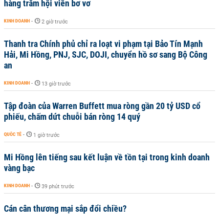
hàng trăm hội viên bơ vơ
KINH DOANH
-
2 giờ trước
Thanh tra Chính phủ chỉ ra loạt vi phạm tại Bảo Tín Mạnh
Hải, Mi Hồng, PNJ, SJC, DOJI, chuyển hồ sơ sang Bộ Công
an
KINH DOANH
-
13 giờ trước
Tập đoàn của Warren Buffett mua ròng gần 20 tỷ USD cổ
phiếu, chấm dứt chuỗi bán ròng 14 quý
QUỐC TẾ
-
1 giờ trước
Mi Hồng lên tiếng sau kết luận về tồn tại trong kinh doanh
vàng bạc
KINH DOANH
-
39 phút trước
Cán cân thương mại sắp đổi chiều?