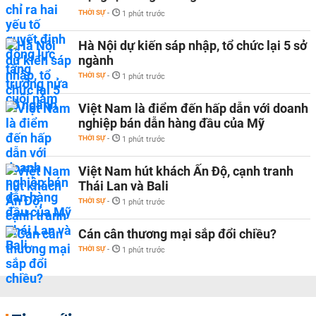
THỜI SỰ
-
1 phút trước
Hà Nội dự kiến sáp nhập, tổ chức lại 5 sở
ngành
THỜI SỰ
-
1 phút trước
Việt Nam là điểm đến hấp dẫn với doanh
nghiệp bán dẫn hàng đầu của Mỹ
THỜI SỰ
-
1 phút trước
Việt Nam hút khách Ấn Độ, cạnh tranh
Thái Lan và Bali
THỜI SỰ
-
1 phút trước
Cán cân thương mại sắp đổi chiều?
THỜI SỰ
-
1 phút trước