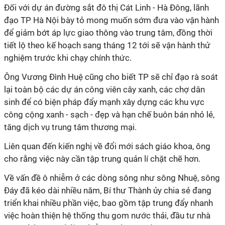
Đối với dự án đường sắt đô thị Cát Linh - Hà Đông, lãnh
đạo TP Hà Nội bày tỏ mong muốn sớm đưa vào vận hành
để giảm bớt áp lực giao thông vào trung tâm, đồng thời
tiết lộ theo kế hoạch sang tháng 12 tới sẽ vận hành thử
nghiệm trước khi chạy chính thức.
Ông Vương Đình Huệ cũng cho biết TP sẽ chỉ đạo rà soát
lại toàn bộ các dự án công viên cây xanh, các chợ dân
sinh để có biện pháp đẩy mạnh xây dựng các khu vực
công cộng xanh - sạch - đẹp và hạn chế buôn bán nhỏ lẻ,
tăng dịch vụ trung tâm thương mại.
Liên quan đến kiến nghị về đổi mới sách giáo khoa, ông
cho rằng việc này cần tập trung quản lí chặt chẽ hơn.
Về vấn đề ô nhiễm ở các dòng sông như sông Nhuệ, sông
Đáy đã kéo dài nhiều năm, Bí thư Thành ủy chia sẻ đang
triển khai nhiều phần việc, bao gồm tập trung đẩy nhanh
việc hoàn thiện hệ thống thu gom nước thải, đầu tư nhà