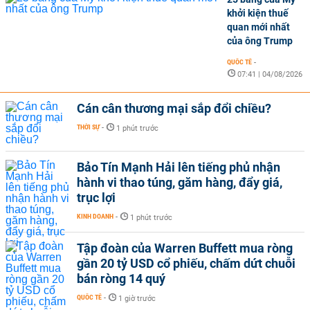
khởi kiện thuế
quan mới nhất
của ông Trump
QUỐC TẾ
-
07:41 | 04/08/2026
Cán cân thương mại sắp đổi chiều?
THỜI SỰ
-
1 phút trước
Bảo Tín Mạnh Hải lên tiếng phủ nhận
hành vi thao túng, găm hàng, đẩy giá,
trục lợi
KINH DOANH
-
1 phút trước
Tập đoàn của Warren Buffett mua ròng
gần 20 tỷ USD cổ phiếu, chấm dứt chuỗi
bán ròng 14 quý
QUỐC TẾ
-
1 giờ trước