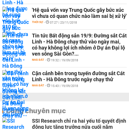
'Hệ quả vốn vay Trung Quốc gây bức xúc
vì chưa có quan chức nào làm sai bị xử lý'
THỜI SỰ
-
07:27 | 23/11/2018
Tin tức Bất động sản 19/9: Đường sắt Cát
Linh - Hà Đông chạy thử vào ngày mai,
có hay không lợi ích nhóm ở Dự án Đại lộ
ven sông Sài Gòn?...
NHÀ ĐẤT
-
19:32 | 19/09/2018
Cận cảnh bên trong tuyến đường sắt Cát
Linh - Hà Đông trước ngày chạy thử
NHÀ ĐẤT
-
15:43 | 19/09/2018
Cùng chuyên mục
SSI Research chỉ ra hai yếu tố quyết định
động lực tăng trưởng nửa cuối năm