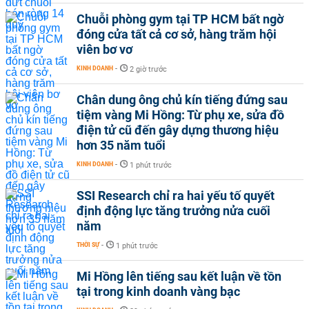
Chuỗi phòng gym tại TP HCM bất ngờ
đóng cửa tất cả cơ sở, hàng trăm hội
viên bơ vơ
KINH DOANH
-
2 giờ trước
Chân dung ông chủ kín tiếng đứng sau
tiệm vàng Mi Hồng: Từ phụ xe, sửa đồ
điện tử cũ đến gây dựng thương hiệu
hơn 35 năm tuổi
KINH DOANH
-
1 phút trước
SSI Research chỉ ra hai yếu tố quyết
định động lực tăng trưởng nửa cuối
năm
THỜI SỰ
-
1 phút trước
Mi Hồng lên tiếng sau kết luận về tồn
tại trong kinh doanh vàng bạc