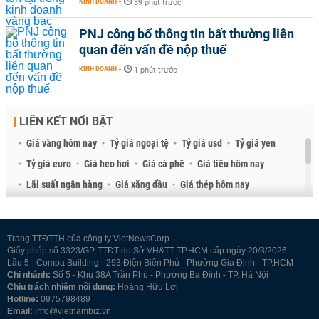
KINH DOANH
-
39 phút trước
PNJ công bố thông tin bất thường liên
quan đến vấn đề nộp thuế
KINH DOANH
-
1 phút trước
LIÊN KẾT NỔI BẬT
Giá vàng hôm nay
Tỷ giá ngoại tệ
Tỷ giá usd
Tỷ giá yen
Tỷ giá euro
Giá heo hơi
Giá cà phê
Giá tiêu hôm nay
Lãi suất ngân hàng
Giá xăng dầu
Giá thép hôm nay
Giá sầu riêng
Giá thịt heo
Giá gạo
Giá cao su
Best Retail Brokers
Diễn đàn đầu tư Việt Nam 2026
Trang TTĐTTH của công ty VietNewsCorp
Giấy phép số 3323/GP-TTĐT do Sở VH&TT TP.HCM cấp ngày 20/3/2026
Lầu 5 - Compa Building - 293 Điện Biên Phủ - Phường Gia Định - TP.HCM
Chi nhánh:
Số 5 - Khu 38A Trần Phú - Phường Ba Đình - TP. Hà Nội
Chịu trách nhiệm nội dung:
Hoàng Hữu Lợi
Hotline:
0975798489
Email:
info@vietnambiz.vn