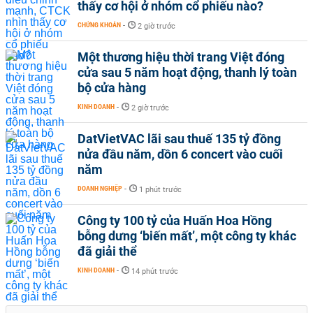
thấy cơ hội ở nhóm cổ phiếu nào?
CHỨNG KHOÁN
-
2 giờ trước
Một thương hiệu thời trang Việt đóng
cửa sau 5 năm hoạt động, thanh lý toàn
bộ cửa hàng
KINH DOANH
-
2 giờ trước
DatVietVAC lãi sau thuế 135 tỷ đồng
nửa đầu năm, dồn 6 concert vào cuối
năm
DOANH NGHIỆP
-
1 phút trước
Công ty 100 tỷ của Huấn Hoa Hồng
bỗng dưng ‘biến mất’, một công ty khác
đã giải thể
KINH DOANH
-
14 phút trước