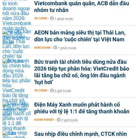
Vietcombank quán quân, ACB dẫn đầu
nhóm tư nhân
TÀI CHÍNH
-
1 phút trước
AEON bán mảng siêu thị tại Thái Lan,
dồn lực cho ‘cuộc chiến’ tại Việt Nam
KINH DOANH
-
1 phút trước
Bức tranh tài chính tiêu dùng nửa đầu
2026 tiếp tục phân hóa: VietCredit báo
lãi tăng ba chữ số, ông lớn đầu ngành
'hụt hơi'
TÀI CHÍNH
-
2 giờ trước
Điện Máy Xanh muốn phát hành cổ
phiếu với tỷ lệ 1:1 để tăng thanh khoản
DOANH NGHIỆP
-
2 giờ trước
Sau nhịp điều chỉnh mạnh, CTCK nhìn