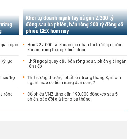
Khối tự doanh mạnh tay xả gần 2.200 tỷ
trường
đồng sau ba phiên, bán ròng 200 tỷ đồng cổ
g
phiếu GEX hôm nay
 giải ngân
Hơn 227.000 tài khoản gia nhập thị trường chứng
khoán trong tháng 7 biến động
 kỷ lục
Khối ngoại quay đầu bán ròng sau 3 phiên giải ngân
liên tiếp
hiếu 'họ
Thị trường thường ‘phất lên’ trong tháng 8, nhóm
ngành nào có tiềm năng dẫn sóng?
ua ròng
Cổ phiếu VNZ tăng gần 190.000 đồng/cp sau 5
phiên, gấp đôi giá trong ba tháng