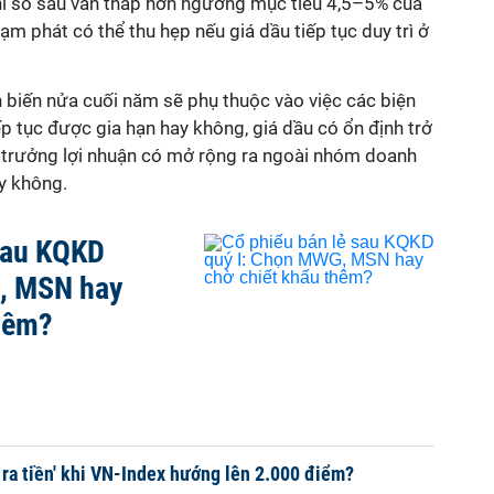
hỉ số sau vẫn thấp hơn ngưỡng mục tiêu 4,5–5% của
ạm phát có thể thu hẹp nếu giá dầu tiếp tục duy trì ở
 biến nửa cuối năm sẽ phụ thuộc vào việc các biện
ếp tục được gia hạn hay không, giá dầu có ổn định trở
ng trưởng lợi nhuận có mở rộng ra ngoài nhóm doanh
y không.
sau KQKD
, MSN hay
thêm?
i ra tiền' khi VN-Index hướng lên 2.000 điểm?