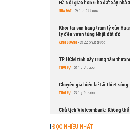
Hà Nội giao hơn 6 ha đất xây nhà 
NHÀ ĐẤT
-
1 phút trước
Khối tài sản hàng trăm tỷ của Huấ
tỷ đến vườn tùng Nhật đắt đỏ
KINH DOANH
-
22 phút trước
TP HCM tính xây trung tâm thương
THỜI SỰ
-
1 giờ trước
Chuyên gia hiến kế tái thiết sông
THỜI SỰ
-
1 giờ trước
Chủ tịch Vietcombank: Không thể q
TÀI CHÍNH
-
1 giờ trước
ĐỌC NHIỀU NHẤT