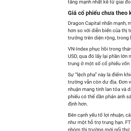
tăng mạnh nhất kể từ giai đo
Giá cổ phiếu chưa theo k
Dragon Capital nhấn mạnh
,
m
hơn so với diễn biến của thị
trưởng trên diện rộng, trong 
VN-Index phục hồi trong thán
USD, qua đó lấy lại phần lớn
trung ở một số cổ phiếu vốn 
Sự “lệch pha” này là điểm kh
trường vẫn còn dư địa. Đơn v
nhuận mang tính lan tỏa và d
phiếu có thể dần phản ánh sá
định hơn.
Bên cạnh yếu tố lợi nhuận, 
như một hỗ trợ trung hạn. F
nhóm thị trường mới nổi thứ 