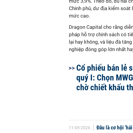
mức 3,9%. Theo đó, dù hai c
Chính phủ, dư địa kiểm soát l
mức cao.
Dragon Capital cho rằng diễn
pháp hỗ trợ chính sách có ti
lại hay không, và liệu đà tă
nghiệp đóng góp lớn nhất ha
Cổ phiếu bán lẻ 
quý I: Chọn MWG
chờ chiết khấu 
Đâu là cơ hội 'há
11-05-2026