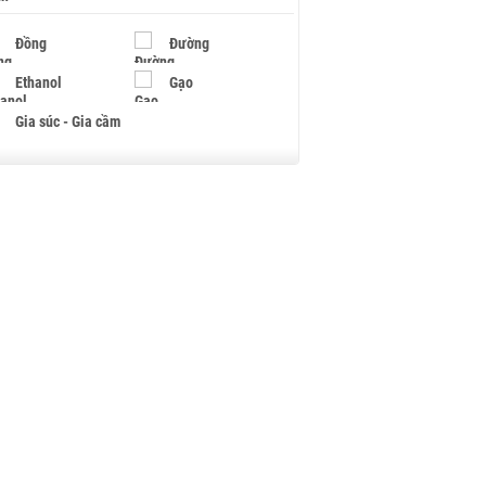
Đồng
Đường
Ethanol
Gạo
Gia súc - Gia cầm
Giấy
Gỗ
Hạt điều
Hồ tiêu - Hạt tiêu
Khí đốt
Kim loại khác
Mắc ca
Muối
Ngũ cốc
Nhựa - Hạt nhựa
Palladium
Phân bón