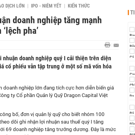
AO DỊCH LỚN
IPO - NIÊM YẾT
KIẾN THỨC
T
huận doanh nghiệp tăng mạnh
 ‘lệch pha’
i nhuận doanh nghiệp quý I cải thiện trên diện
giá cổ phiếu vẫn tập trung ở một số mã vốn hóa
 doanh nghiệp lớn đang tích cực hơn diễn biến giá
Công ty Cổ phần Quản lý Quỹ Dragon Capital Việt
 công bố, đơn vị quản lý quỹ cho biết nhóm 100
heo dõi ghi nhận lợi nhuận sau thuế quý I tăng
với 69 doanh nghiệp tăng trưởng dương. Đây là mức