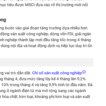
 mục tiêu được MSCI đưa vào rổ thị trường mới nổi
ộng
ng bước vào giai đoạn tăng trưởng dựa nhiều hơn
 động sản xuất công nghiệp, dòng vốn FDI, giải ngân
nh nghiệp thành lập mới đều tăng tốc trong 4 tháng
dùng nội địa và hoạt động dịch vụ tiếp tục duy trì ổn
g vai trò dẫn dắt.
Chỉ số sản xuất công nghiệp
ng tháng 4, đưa mức tăng lũy kế 4 tháng lên 9,2%.
 10% trong tháng 4 và tăng 9,9% tính từ đầu năm. Đà
rung ở ngành điện tử mà mở rộng sang các ngành
 hóa chất, kim loại, khoáng phi kim loại và sản xuất