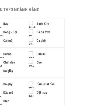
IN THEO NGÀNH HÀNG
Bạc
Bạch Kim
Bông - Sợi
Cá da trơn
Cá ngừ
Cà phê
Cacao
Cao su
Chất dẻo
Chè
Da giày
Đá quý
Dầu - Hạt dầu
Dầu mỏ
Dệt may
Điện