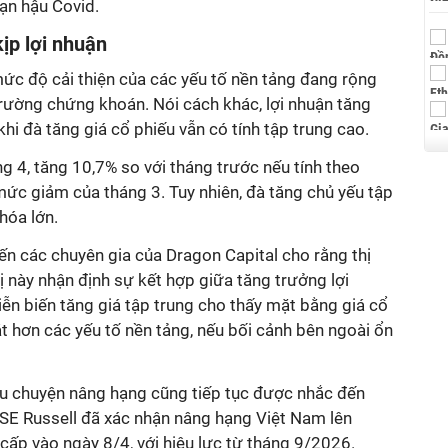
ạn hậu Covid.
ịp lợi nhuận
ức độ cải thiện của các yếu tố nền tảng đang rộng
 trường chứng khoán. Nói cách khác, lợi nhuận tăng
khi đà tăng giá cổ phiếu vẫn có tính tập trung cao.
g 4, tăng 10,7% so với tháng trước nếu tính theo
 mức giảm của tháng 3. Tuy nhiên, đà tăng chủ yếu tập
hóa lớn.
iến các chuyên gia của Dragon Capital cho rằng thị
ị này nhận định sự kết hợp giữa tăng trưởng lợi
iễn biến tăng giá tập trung cho thấy mặt bằng giá cổ
t hơn các yếu tố nền tảng, nếu bối cảnh bên ngoài ổn
câu chuyện nâng hạng cũng tiếp tục được nhắc đến
TSE Russell đã xác nhận nâng hạng Việt Nam lên
cấp vào ngày 8/4, với hiệu lực từ tháng 9/2026.