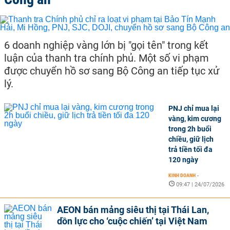
6 doanh nghiệp vàng lớn bị "gọi tên" trong kết
luận của thanh tra chính phủ. Một số vi phạm
được chuyển hồ sơ sang Bộ Công an tiếp tục xử
lý.
PNJ chỉ mua lại
vàng, kim cương
trong 2h buổi
chiều, giữ lịch
trả tiền tối đa
120 ngày
KINH DOANH
-
09:47 | 24/07/2026
AEON bán mảng siêu thị tại Thái Lan,
dồn lực cho ‘cuộc chiến’ tại Việt Nam