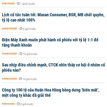
KINH DOANH
-
1 phút trước
Lịch cổ tức tuần tới: Masan Consumer, BSR, MB chốt quyền,
tỷ lệ cao nhất 100%
DOANH NGHIỆP
-
3 giờ trước
Điện Máy Xanh muốn phát hành cổ phiếu với tỷ lệ 1:1 để
tăng thanh khoản
DOANH NGHIỆP
-
10 giờ trước
Sau nhịp điều chỉnh mạnh, CTCK nhìn thấy cơ hội ở nhóm cổ
phiếu nào?
CHỨNG KHOÁN
-
10 giờ trước
Công ty 100 tỷ của Huấn Hoa Hồng bỗng dưng ‘biến mất’,
một công ty khác đã giải thể
KINH DOANH
-
8 giờ trước