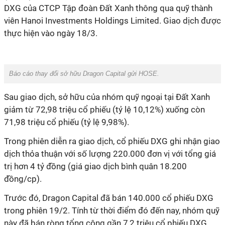
DXG của CTCP Tập đoàn Đất Xanh thông qua quỹ thành
viên Hanoi Investments Holdings Limited. Giao dịch được
thực hiện vào ngày 18/3.
Báo cáo thay đổi sở hữu Dragon Capital gửi HOSE.
Sau giao dịch, sở hữu của nhóm quỹ ngoại tại Đất Xanh
giảm từ 72,98 triệu cổ phiếu (tỷ lệ 10,12%) xuống còn
71,98 triệu cổ phiếu (tỷ lệ 9,98%).
Trong phiên diễn ra giao dịch, cổ phiếu DXG ghi nhận giao
dịch thỏa thuận với số lượng 220.000 đơn vị với tổng giá
trị hơn 4 tỷ đồng (giá giao dịch bình quân 18.200
đồng/cp).
Trước đó, Dragon Capital đã bán 140.000 cổ phiếu DXG
trong phiên 19/2. Tính từ thời điểm đó đến nay, nhóm quỹ
này đã bán ròng tổng cộng gần 7,2 triệu cổ phiếu DXG