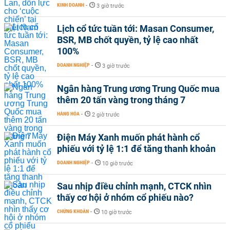
KINH DOANH
-
3 giờ trước
Lịch cổ tức tuần tới: Masan Consumer,
BSR, MB chốt quyền, tỷ lệ cao nhất
100%
DOANH NGHIỆP
-
3 giờ trước
Ngân hàng Trung ương Trung Quốc mua
thêm 20 tấn vàng trong tháng 7
HÀNG HÓA
-
2 giờ trước
Điện Máy Xanh muốn phát hành cổ
phiếu với tỷ lệ 1:1 để tăng thanh khoản
DOANH NGHIỆP
-
10 giờ trước
Sau nhịp điều chỉnh mạnh, CTCK nhìn
thấy cơ hội ở nhóm cổ phiếu nào?
CHỨNG KHOÁN
-
10 giờ trước