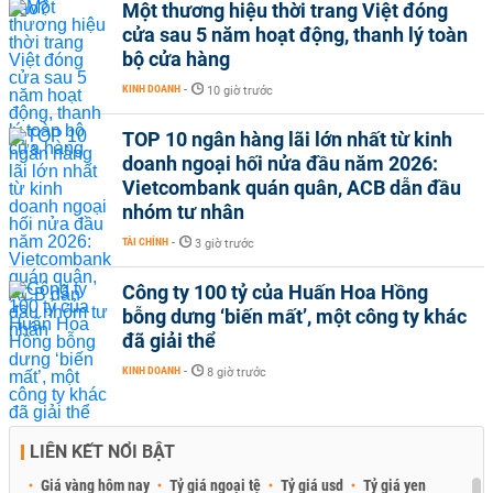
Một thương hiệu thời trang Việt đóng
cửa sau 5 năm hoạt động, thanh lý toàn
bộ cửa hàng
KINH DOANH
-
10 giờ trước
TOP 10 ngân hàng lãi lớn nhất từ kinh
doanh ngoại hối nửa đầu năm 2026:
Vietcombank quán quân, ACB dẫn đầu
nhóm tư nhân
TÀI CHÍNH
-
3 giờ trước
Công ty 100 tỷ của Huấn Hoa Hồng
bỗng dưng ‘biến mất’, một công ty khác
đã giải thể
KINH DOANH
-
8 giờ trước
LIÊN KẾT NỔI BẬT
Giá vàng hôm nay
Tỷ giá ngoại tệ
Tỷ giá usd
Tỷ giá yen