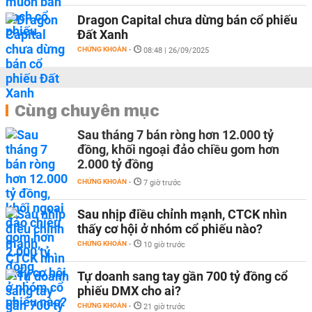
Dragon Capital chưa dừng bán cổ phiếu
Đất Xanh
CHỨNG KHOÁN
-
08:48 | 26/09/2025
Cùng chuyên mục
Sau tháng 7 bán ròng hơn 12.000 tỷ
đồng, khối ngoại đảo chiều gom hơn
2.000 tỷ đồng
CHỨNG KHOÁN
-
7 giờ trước
Sau nhịp điều chỉnh mạnh, CTCK nhìn
thấy cơ hội ở nhóm cổ phiếu nào?
CHỨNG KHOÁN
-
10 giờ trước
Tự doanh sang tay gần 700 tỷ đồng cổ
phiếu DMX cho ai?
CHỨNG KHOÁN
-
21 giờ trước