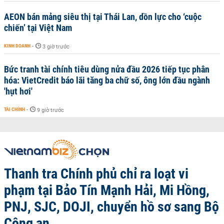
AEON bán mảng siêu thị tại Thái Lan, dồn lực cho ‘cuộc
chiến’ tại Việt Nam
KINH DOANH
-
3 giờ trước
Bức tranh tài chính tiêu dùng nửa đầu 2026 tiếp tục phân
hóa: VietCredit báo lãi tăng ba chữ số, ông lớn đầu ngành
'hụt hơi'
TÀI CHÍNH
-
9 giờ trước
Thanh tra Chính phủ chỉ ra loạt vi
phạm tại Bảo Tín Mạnh Hải, Mi Hồng,
PNJ, SJC, DOJI, chuyển hồ sơ sang Bộ
Công an