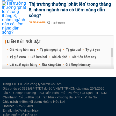
Thị trường thường ‘phất lên’ trong tháng
8, nhóm ngành nào có tiềm năng dẫn
sóng?
CHỨNG KHOÁN
-
1 giờ trước
LIÊN KẾT NỔI BẬT
Giá vàng hôm nay
Tỷ giá ngoại tệ
Tỷ giá usd
Tỷ giá yen
Tỷ giá euro
Giá heo hơi
Giá cà phê
Giá tiêu hôm nay
Lãi suất ngân hàng
Giá xăng dầu
Giá thép hôm nay
Giá sầu riêng
Giá thịt heo
Giá gạo
Giá cao su
Best Retail Brokers
Diễn đàn đầu tư Việt Nam 2026
Trang TTĐTTH của công ty VietNewsCorp
Giấy phép số 3323/GP-TTĐT do Sở VH&TT TP.HCM cấp ngày 20/3/2026
Lầu 5 - Compa Building - 293 Điện Biên Phủ - Phường Gia Định - TP.HCM
Chi nhánh:
Số 5 - Khu 38A Trần Phú - Phường Ba Đình - TP. Hà Nội
Chịu trách nhiệm nội dung:
Hoàng Hữu Lợi
Hotline:
0975798489
Email:
info@vietnambiz.vn
Trách nhiệm về thông tin