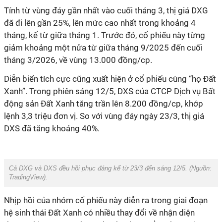
Tính từ vùng đáy gần nhất vào cuối tháng 3, thị giá DXG
đã đi lên gần 25%, lên mức cao nhất trong khoảng 4
tháng, kể từ giữa tháng 1. Trước đó, cổ phiếu này từng
giảm khoảng một nửa từ giữa tháng 9/2025 đến cuối
tháng 3/2026, về vùng 13.000 đồng/cp.
Diễn biến tích cực cũng xuất hiện ở cổ phiếu cùng “họ Đất
Xanh”. Trong phiên sáng 12/5, DXS của CTCP Dịch vụ Bất
động sản Đất Xanh tăng trần lên 8.200 đồng/cp, khớp
lệnh 3,3 triệu đơn vị. So với vùng đáy ngày 23/3, thị giá
DXS đã tăng khoảng 40%.
Cả DXG và DXS đều hồi phục đáng kể từ 23/3 đến sáng 12/5. (Nguồn:
TradingView).
Nhịp hồi của nhóm cổ phiếu này diễn ra trong giai đoạn
hệ sinh thái Đất Xanh có nhiều thay đổi về nhận diện