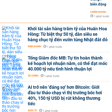
biến động
CHỨNG KHOÁN
-
1 phút trước
Khối tài sản hàng trăm tỷ của Huấn Hoa
Hồng: Từ biệt thự 50 tỷ, dàn siêu xe
hàng chục tỷ đến vườn tùng Nhật đắt đỏ
KINH DOANH
-
1 phút trước
Tổng Giám đốc MB: Tự tin hoàn thành
kế hoạch lợi nhuận năm, có thể đạt mốc
40.000 tỷ nếu tình hình thuận lợi
TÀI CHÍNH
-
1 phút trước
AI trở nên 'đáng sợ' hơn Bitcoin: Giới
đầu tư tháo chạy vì thị trường bốc hơi
40%, 150 tỷ USD bị rút không thương
tiếc
QUỐC TẾ
-
1 phút trước