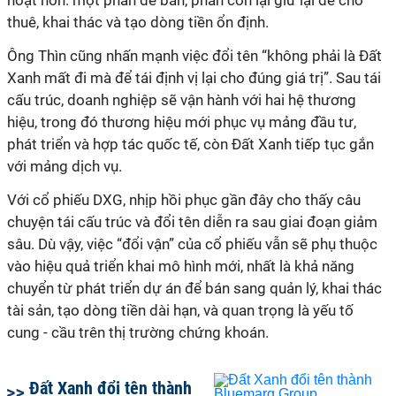
hoạt hơn: một phần để bán, phần còn lại giữ lại để cho
thuê, khai thác và tạo dòng tiền ổn định.
Ông Thìn cũng nhấn mạnh việc đổi tên “không phải là Đất
Xanh mất đi mà để tái định vị lại cho đúng giá trị”. Sau tái
cấu trúc, doanh nghiệp sẽ vận hành với hai hệ thương
hiệu, trong đó thương hiệu mới phục vụ mảng đầu tư,
phát triển và hợp tác quốc tế, còn Đất Xanh tiếp tục gắn
với mảng dịch vụ.
Với cổ phiếu DXG, nhịp hồi phục gần đây cho thấy câu
chuyện tái cấu trúc và đổi tên diễn
ra
sau giai đoạn giảm
sâu. Dù vậy, việc “đổi vận” của cổ phiếu vẫn sẽ phụ thuộc
vào hiệu quả triển khai mô hình mới, nhất là khả năng
chuyển từ phát triển dự án để bán sang quản lý, khai thác
tài sản
,
tạo dòng tiền dài hạn
, và quan trọng là yếu tố
cung - cầu trên thị trường chứng khoán.
Đất Xanh đổi tên thành