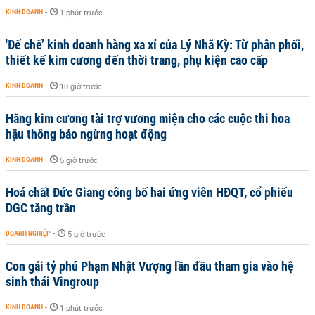
KINH DOANH
-
1 phút trước
'Đế chế’ kinh doanh hàng xa xỉ của Lý Nhã Kỳ: Từ phân phối,
thiết kế kim cương đến thời trang, phụ kiện cao cấp
KINH DOANH
-
10 giờ trước
Hãng kim cương tài trợ vương miện cho các cuộc thi hoa
hậu thông báo ngừng hoạt động
KINH DOANH
-
5 giờ trước
Hoá chất Đức Giang công bố hai ứng viên HĐQT, cổ phiếu
DGC tăng trần
DOANH NGHIỆP
-
5 giờ trước
Con gái tỷ phú Phạm Nhật Vượng lần đầu tham gia vào hệ
sinh thái Vingroup
KINH DOANH
-
1 phút trước