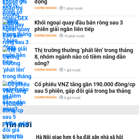
động
CHỨNG KHOÁN
-
1 phút trước
Khối ngoại quay đầu bán ròng sau 3
phiên giải ngân liên tiếp
CHỨNG KHOÁN
-
15 phút trước
Thị trường thường ‘phất lên’ trong tháng
8, nhóm ngành nào có tiềm năng dẫn
sóng?
CHỨNG KHOÁN
-
1 giờ trước
Cổ phiếu VNZ tăng gần 190.000 đồng/cp
sau 5 phiên, gấp đôi giá trong ba tháng
CHỨNG KHOÁN
-
4 giờ trước
Tin mới
Hà Nội giao hơn 6 ha đất xây nhà xã hội