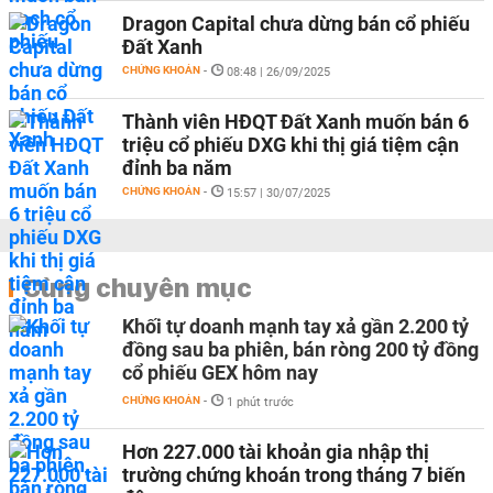
Dragon Capital chưa dừng bán cổ phiếu
Đất Xanh
CHỨNG KHOÁN
-
08:48 | 26/09/2025
Thành viên HĐQT Đất Xanh muốn bán 6
triệu cổ phiếu DXG khi thị giá tiệm cận
đỉnh ba năm
CHỨNG KHOÁN
-
15:57 | 30/07/2025
Cùng chuyên mục
Khối tự doanh mạnh tay xả gần 2.200 tỷ
đồng sau ba phiên, bán ròng 200 tỷ đồng
cổ phiếu GEX hôm nay
CHỨNG KHOÁN
-
1 phút trước
Hơn 227.000 tài khoản gia nhập thị
trường chứng khoán trong tháng 7 biến