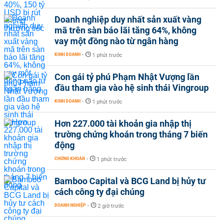
Doanh nghiệp duy nhất sản xuất vàng
mã trên sàn báo lãi tăng 64%, không
vay một đồng nào từ ngân hàng
KINH DOANH
-
1 phút trước
Con gái tỷ phú Phạm Nhật Vượng lần
đầu tham gia vào hệ sinh thái Vingroup
KINH DOANH
-
1 phút trước
Hơn 227.000 tài khoản gia nhập thị
trường chứng khoán trong tháng 7 biến
động
CHỨNG KHOÁN
-
1 phút trước
Bamboo Capital và BCG Land bị hủy tư
cách công ty đại chúng
DOANH NGHIỆP
-
2 giờ trước