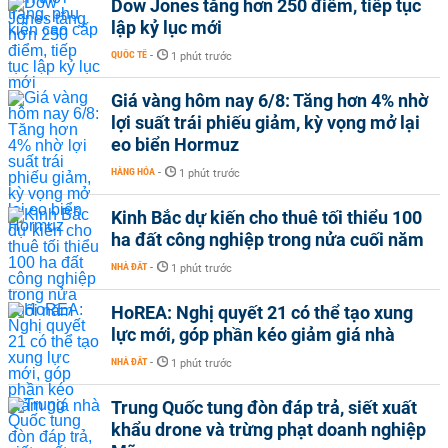
Dow Jones tăng hơn 250 điểm, tiếp tục
lập kỷ lục mới
QUỐC TẾ
-
1 phút trước
Giá vàng hôm nay 6/8: Tăng hơn 4% nhờ
lợi suất trái phiếu giảm, kỳ vọng mở lại
eo biển Hormuz
HÀNG HÓA
-
1 phút trước
Kinh Bắc dự kiến cho thuê tối thiểu 100
ha đất công nghiệp trong nửa cuối năm
NHÀ ĐẤT
-
1 phút trước
HoREA: Nghị quyết 21 có thể tạo xung
lực mới, góp phần kéo giảm giá nhà
NHÀ ĐẤT
-
1 phút trước
Trung Quốc tung đòn đáp trả, siết xuất
khẩu drone và trừng phạt doanh nghiệp