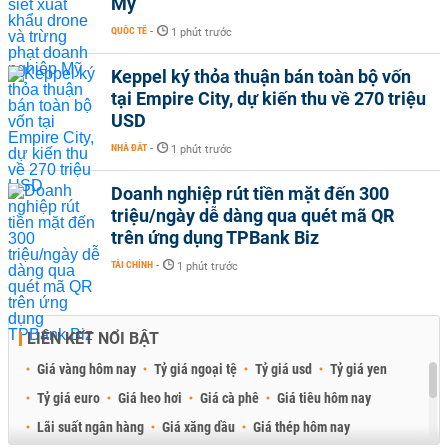
Mỹ
QUỐC TẾ
-
1 phút trước
Keppel ký thỏa thuận bán toàn bộ vốn
tại Empire City, dự kiến thu về 270 triệu
USD
NHÀ ĐẤT
-
1 phút trước
Doanh nghiệp rút tiền mặt đến 300
triệu/ngày dễ dàng qua quét mã QR
trên ứng dụng TPBank Biz
TÀI CHÍNH
-
1 phút trước
LIÊN KẾT NỔI BẬT
Giá vàng hôm nay
Tỷ giá ngoại tệ
Tỷ giá usd
Tỷ giá yen
Tỷ giá euro
Giá heo hơi
Giá cà phê
Giá tiêu hôm nay
Lãi suất ngân hàng
Giá xăng dầu
Giá thép hôm nay