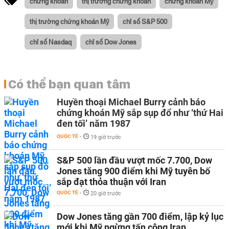
chứng khoán
thị trường chứng khoán
chứng khoán Mỹ
thị trường chứng khoán Mỹ
chỉ số S&P 500
chỉ số Nasdaq
chỉ số Dow Jones
Có thể bạn quan tâm
Huyền thoại Michael Burry cảnh báo
chứng khoán Mỹ sắp sụp đổ như ‘thứ Hai
đen tối’ năm 1987
QUỐC TẾ
-
19 giờ trước
S&P 500 lần đầu vượt mốc 7.700, Dow
Jones tăng 900 điểm khi Mỹ tuyên bố
sắp đạt thỏa thuận với Iran
QUỐC TẾ
-
20 giờ trước
Dow Jones tăng gần 700 điểm, lập kỷ lục
mới khi Mỹ ngừng tấn công Iran