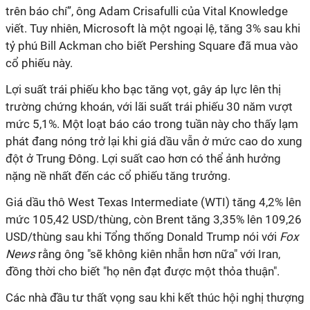
trên báo chí”, ông Adam Crisafulli của Vital Knowledge
viết. Tuy nhiên, Microsoft là một ngoại lệ, tăng 3% sau khi
tỷ phú Bill Ackman cho biết Pershing Square đã mua vào
cổ phiếu này.
Lợi suất trái phiếu kho bạc tăng vọt, gây áp lực lên thị
trường chứng khoán, với lãi suất trái phiếu 30 năm vượt
mức 5,1%. Một loạt báo cáo trong tuần này cho thấy lạm
phát đang nóng trở lại khi giá dầu vẫn ở mức cao do xung
đột ở Trung Đông. Lợi suất cao hơn có thể ảnh hưởng
nặng nề nhất đến các cổ phiếu tăng trưởng.
Giá dầu thô West Texas Intermediate (WTI) tăng 4,2% lên
mức 105,42 USD/thùng, còn Brent tăng 3,35% lên 109,26
USD/thùng sau khi Tổng thống Donald Trump nói với
Fox
News
rằng ông "sẽ không kiên nhẫn hơn nữa" với Iran,
đồng thời cho biết "họ nên đạt được một thỏa thuận".
Các nhà đầu tư thất vọng sau khi kết thúc hội nghị thượng