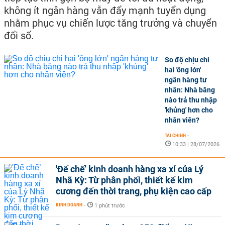
không ít ngân hàng vẫn đẩy mạnh tuyển dụng
nhằm phục vụ chiến lược tăng trưởng và chuyển
đổi số.
So độ chịu chi
hai 'ông lớn'
ngân hàng tư
nhân: Nhà băng
nào trả thu nhập
'khủng' hơn cho
nhân viên?
TÀI CHÍNH
-
10:33 | 28/07/2026
'Đế chế’ kinh doanh hàng xa xỉ của Lý
Nhã Kỳ: Từ phân phối, thiết kế kim
cương đến thời trang, phụ kiện cao cấp
KINH DOANH
-
1 phút trước