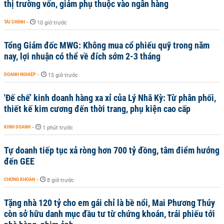
thị trường vốn, giảm phụ thuộc vào ngân hàng
TÀI CHÍNH
-
10 giờ trước
Tổng Giám đốc MWG: Không mua cổ phiếu quỹ trong năm
nay, lợi nhuận có thể về đích sớm 2-3 tháng
DOANH NGHIỆP
-
15 giờ trước
'Đế chế’ kinh doanh hàng xa xỉ của Lý Nhã Kỳ: Từ phân phối,
thiết kế kim cương đến thời trang, phụ kiện cao cấp
KINH DOANH
-
1 phút trước
Tự doanh tiếp tục xả ròng hơn 700 tỷ đồng, tâm điểm hướng
đến GEE
CHỨNG KHOÁN
-
8 giờ trước
Tặng nhà 120 tỷ cho em gái chỉ là bề nổi, Mai Phương Thúy
còn sở hữu danh mục đầu tư từ chứng khoán, trái phiếu tới