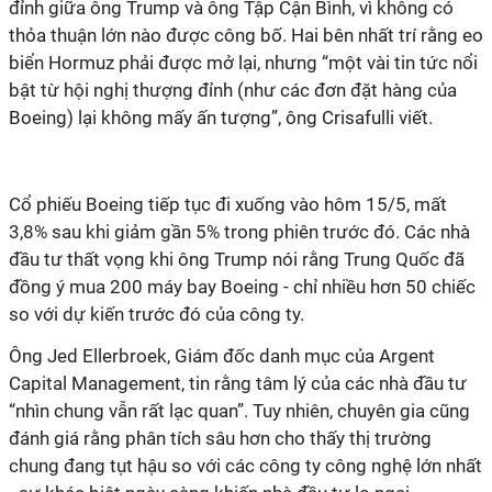
đỉnh giữa ông Trump và ông Tập Cận Bình, vì không có
thỏa thuận lớn nào được công bố. Hai bên nhất trí rằng eo
biển Hormuz phải được mở lại, nhưng “một vài tin tức nổi
bật từ hội nghị thượng đỉnh (như các đơn đặt hàng của
Boeing) lại không mấy ấn tượng”, ông Crisafulli viết.
Cổ phiếu Boeing tiếp tục đi xuống vào hôm 15/5, mất
3,8% sau khi giảm gần 5% trong phiên trước đó. Các nhà
đầu tư thất vọng khi ông Trump nói rằng Trung Quốc đã
đồng ý mua 200 máy bay Boeing - chỉ nhiều hơn 50 chiếc
so với dự kiến ​​trước đó của công ty.
Ông Jed Ellerbroek, Giám đốc danh mục của Argent
Capital Management, tin rằng tâm lý của các nhà đầu tư
“nhìn chung vẫn rất lạc quan”. Tuy nhiên, chuyên gia cũng
đánh giá rằng phân tích sâu hơn cho thấy thị trường
chung đang tụt hậu so với các công ty công nghệ lớn nhất