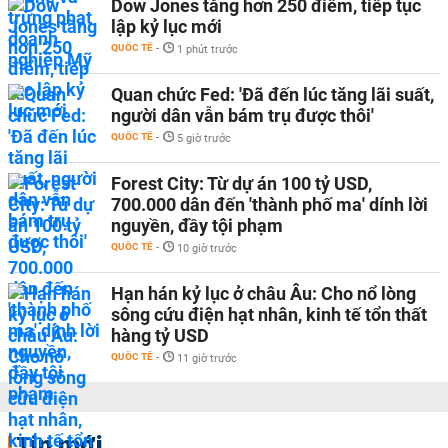
Dow Jones tăng hơn 250 điểm, tiếp tục
lập kỷ lục mới
QUỐC TẾ
-
1 phút trước
Quan chức Fed: 'Đã đến lúc tăng lãi suất,
người dân vẫn bám trụ được thôi'
QUỐC TẾ
-
5 giờ trước
Forest City: Từ dự án 100 tỷ USD,
700.000 dân đến 'thành phố ma' dính lời
nguyền, đầy tội phạm
QUỐC TẾ
-
10 giờ trước
Hạn hán kỷ lục ở châu Âu: Cho nổ lòng
sông cứu điện hạt nhân, kinh tế tổn thất
hàng tỷ USD
QUỐC TẾ
-
11 giờ trước
Tin mới