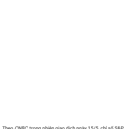
Theo
CNBC
, trong phiên giao dịch ngày 15/5, chỉ số S&P