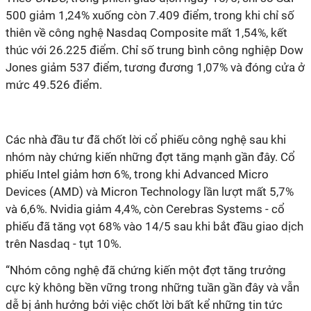
500 giảm 1,24% xuống còn 7.409 điểm, trong khi chỉ số
thiên về công nghệ Nasdaq Composite mất 1,54%, kết
thúc với 26.225 điểm. Chỉ số trung bình công nghiệp Dow
Jones giảm 537 điểm, tương đương 1,07% và đóng cửa ở
mức 49.526 điểm.
Các nhà đầu tư đã chốt lời cổ phiếu công nghệ sau khi
nhóm này chứng kiến ​​những đợt tăng mạnh gần đây. Cổ
phiếu Intel giảm hơn 6%, trong khi Advanced Micro
Devices (AMD) và Micron Technology lần lượt mất 5,7%
và 6,6%. Nvidia giảm 4,4%, còn Cerebras Systems - cổ
phiếu đã tăng vọt 68% vào 14/5 sau khi bắt đầu giao dịch
trên Nasdaq - tụt 10%.
“Nhóm công nghệ đã chứng kiến ​​một đợt tăng trưởng
cực kỳ không bền vững trong những tuần gần đây và vẫn
dễ bị ảnh hưởng bởi việc chốt lời bất kể những tin tức